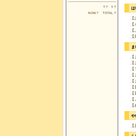
T.
?
Y.
?
は
NOW.
?
TOTAL.
?
【
【
【
【
ま
【
【
【
【
【
【
【
【
【
や
【