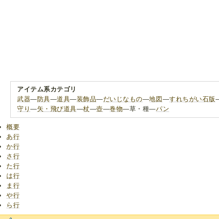
アイテム系カテゴリ
武器
―
防具
―
道具
―
装飾品
―
だいじなもの
―
地図
―
すれちがい石版
守り
―
矢・飛び道具
―
杖
―
壺
―
巻物
―草・種―
パン
概要
あ行
か行
さ行
た行
は行
ま行
や行
ら行