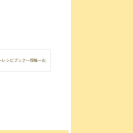
―
レシピブック
―
指輪
―
お