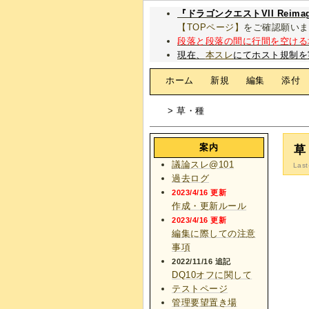
『ドラゴンクエストVII Rei
【TOPページ】
をご確認願いま
段落と段落の間に行間を空ける
現在、
本スレ
にてホスト規制を
[
ホーム
|
新規
|
編集
|
添付
> 草・種
案内
草
議論スレ@101
Last
過去ログ
2023/4/16 更新
作成・更新ルール
2023/4/16 更新
編集に際しての注意
事項
2022/11/16 追記
DQ10オフに関して
テストページ
管理要望置き場