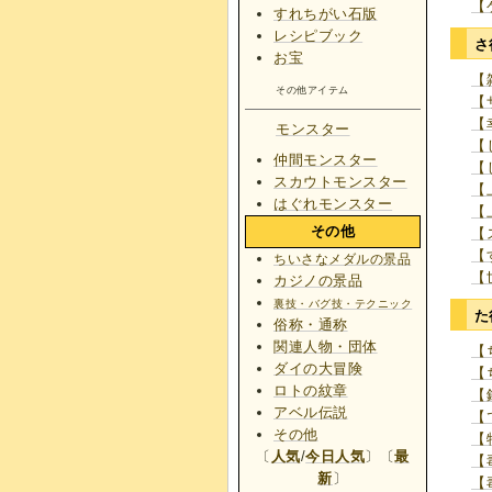
【
すれちがい石版
レシピブック
さ
お宝
【
その他アイテム
【
【
モンスター
【
仲間モンスター
【
スカウトモンスター
【
はぐれモンスター
【
その他
【
【
ちいさなメダルの景品
【
カジノの景品
裏技・バグ技・テクニック
た
俗称・通称
関連人物・団体
【
ダイの大冒険
【
ロトの紋章
【
アベル伝説
【
その他
【
〔
人気
/
今日人気
〕〔
最
【
新
〕
【