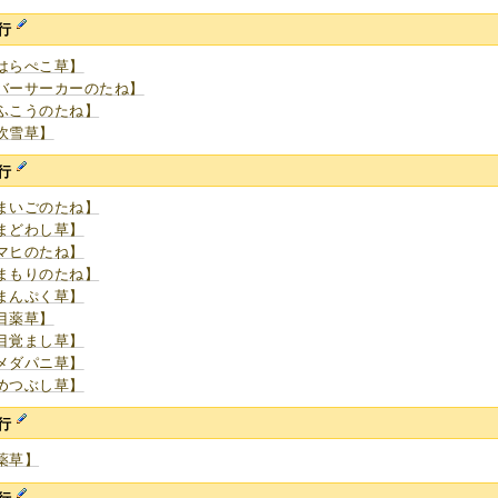
行
はらぺこ草】
バーサーカーのたね】
ふこうのたね】
吹雪草】
行
まいごのたね】
まどわし草】
マヒのたね】
まもりのたね】
まんぷく草】
目薬草】
目覚まし草】
メダパニ草】
めつぶし草】
行
薬草】