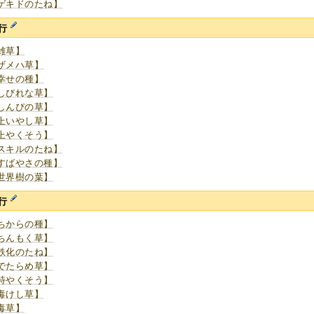
ゲキドのたね】
行
雑草】
ザメハ草】
幸せの種】
しびれな草】
しんぴの草】
上いやし草】
上やくそう】
スキルのたね】
すばやさの種】
世界樹の葉】
行
ちからの種】
ちんもく草】
鉄化のたね】
でたらめ草】
特やくそう】
毒けし草】
毒草】