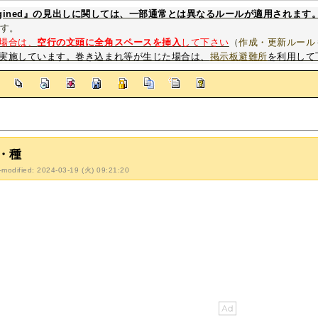
magined』の見出しに関しては、一部通常とは異なるルールが適用されます
す。
場合は、
空行の文頭に全角スペースを挿入
して下さい
（
作成・更新ルール
実施しています。巻き込まれ等が生じた場合は、
掲示板避難所
を利用して
]
・種
-modified: 2024-03-19 (火) 09:21:20