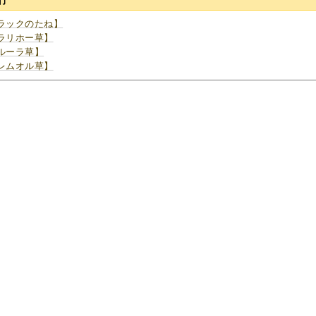
行
ラックのたね】
ラリホー草】
ルーラ草】
レムオル草】