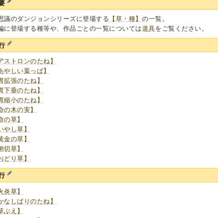
要
思議のダンジョンシリーズに登場する
【草・種】
の一覧。
編に登場する種等や、作品ごとの一覧については
道具
をご覧ください。
行
アストロンのたね】
あやしい葉っぱ】
胃拡張のたね】
胃下垂のたね】
胃縮小のたね】
命の木の実】
命の草】
いやし草】
黄金の草】
弟切草】
おどり草】
行
火炎草】
かなしばりのたね】
草ぶえ】