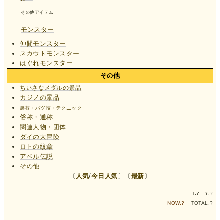
その他アイテム
モンスター
仲間モンスター
スカウトモンスター
はぐれモンスター
その他
ちいさなメダルの景品
カジノの景品
裏技・バグ技・テクニック
俗称・通称
関連人物・団体
ダイの大冒険
ロトの紋章
アベル伝説
その他
〔
人気
/
今日人気
〕〔
最新
〕
T.
?
Y.
?
NOW.
?
TOTAL.
?