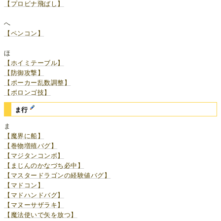
【プロビナ飛ばし】
へ
【ペンコン】
ほ
【ホイミテーブル】
【防御攻撃】
【ポーカー乱数調整】
【ボロンゴ技】
ま行
ま
【魔界に船】
【巻物増殖バグ】
【マジタンコンボ】
【まじんのかなづち必中】
【マスタードラゴンの経験値バグ】
【マドコン】
【マドハンドバグ】
【マヌーサザラキ】
【魔法使いで矢を放つ】