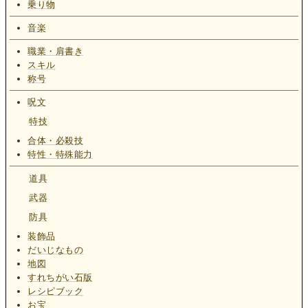
乗り物
音楽
職業・肩書き
スキル
称号
呪文
特技
合体・必殺技
特性・特殊能力
道具
武器
防具
装飾品
だいじなもの
地図
すれちがい石版
レシピブック
お宝