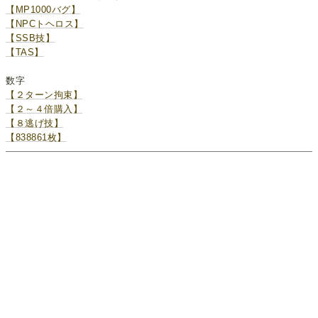
【MP1000バグ】
【NPCトヘロス】
【SSB技】
【TAS】
数字
【２ターン拘束】
【２～４倍購入】
【８逃げ技】
【838861枚】