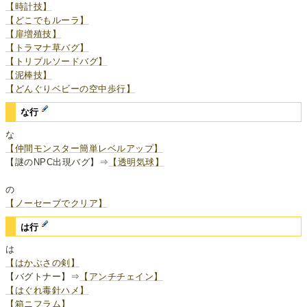
【時計技】
【どこでもルーラ】
【扉増殖技】
【トラマナ草バグ】
【トリプルソードバグ】
【泥棒技】
【どんぐりベビーの空中歩行】
な行
な
【仲間モンスター簡単レベルアップ】
【謎のNPC出現バグ】⇒
【透明気球】
の
【ノーセーブでクリア】
は行
は
【はかぶさの剣】
【バグトナー】⇒
【アンチチェイン】
【はぐれ毒針ハメ】
【箱ニフラム】