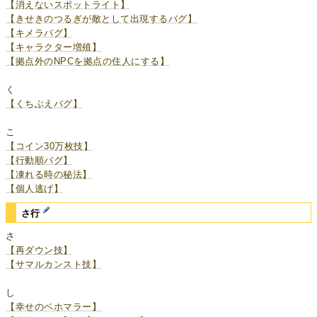
【消えないスポットライト】
【きせきのつるぎが敵として出現するバグ】
【キメラバグ】
【キャラクター増殖】
【拠点外のNPCを拠点の住人にする】
く
【くちぶえバグ】
こ
【コイン30万枚技】
【行動順バグ】
【凍れる時の秘法】
【個人逃げ】
さ行
さ
【再ダウン技】
【サマルカンスト技】
し
【幸せのベホマラー】