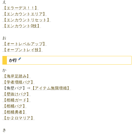
え
【エラーデス！！】
【エンカウントエリア】
【エンカウントリセット】
【エンカウント0技】
お
【オートレベルアップ】
【オープントレイ技】
か行
か
【海岸足踏み】
【学者増殖バグ】
【角壁バグ】⇒
【アイテム無限増殖】
【壁抜けバグ】
【棺桶ガード】
【棺桶バグ】
【棺桶勇者】
【か２ロマリア】
き