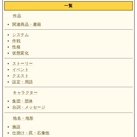
一覧
作品
関連商品・書籍
システム
作戦
性格
状態変化
ストーリー
イベント
クエスト
設定・用語
キャラクター
集団・団体
台詞・メッセージ
地名・地形
施設
仕掛け・罠・石像他