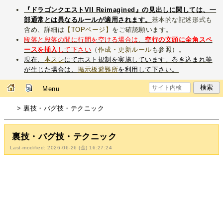
『ドラゴンクエストVII Reimagined』の見出しに関しては、一
部通常とは異なるルールが適用されます。
基本的な記述形式も
含め、詳細は
【TOPページ】
をご確認願います。
段落と段落の間に行間を空ける場合は、
空行の文頭に全角スペ
ースを挿入
して下さい
（
作成・更新ルール
も参照）。
現在、
本スレ
にてホスト規制を実施しています。巻き込まれ等
が生じた場合は、
掲示板避難所
を利用して下さい。
Menu
> 裏技・バグ技・テクニック
裏技・バグ技・テクニック
Last-modified: 2026-06-26 (金) 16:27:24