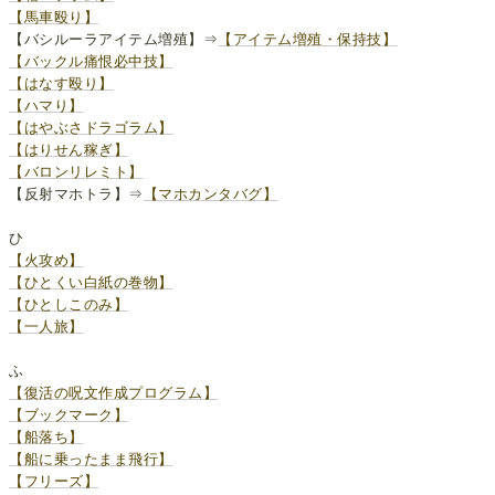
【馬車殴り】
【バシルーラアイテム増殖】⇒
【アイテム増殖・保持技】
【バックル痛恨必中技】
【はなす殴り】
【ハマり】
【はやぶさドラゴラム】
【はりせん稼ぎ】
【バロンリレミト】
【反射マホトラ】⇒
【マホカンタバグ】
ひ
【火攻め】
【ひとくい白紙の巻物】
【ひとしこのみ】
【一人旅】
ふ
【復活の呪文作成プログラム】
【ブックマーク】
【船落ち】
【船に乗ったまま飛行】
【フリーズ】