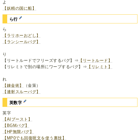
よ
【妖精の国に船】
ら行
ら
【ラリホーおどし】
【ランシールバグ】
り
【リートルードでフリーズするバグ】⇒
【リートルード】
【リレミトで別の場所にワープするバグ】⇒
【リレミト】
れ
【錬金術】
（金策）
【連射スルーバグ】
英数字
英字
【AIブースト】
【BGMバグ】
【HP無限バグ】
【MP0でも回復呪文を使う裏技】