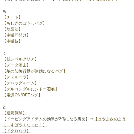
ち
【チート】
【ちしきのぼうしバグ】
【地図法】
【中断即開け】
【中断技】
て
【低レベルクリア】
【データ消去】
【敵の防御行動が無効になるバグ】
【デスルーラ】
【デバッグルーム】
【デルコンダルにシドー召喚】
【電源ON/OFFバグ】
と
【透明気球】
【ドーピングアイテムの効果が2倍になる裏技】⇒
【はやぶさのよう
に すばやくなった！】
【ドクロ刈り】