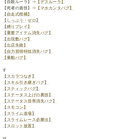
【自殺ルーラ】⇒
【デスルーラ】
【死者の盾技】⇒
【マホカンタバグ】
【自走式棺桶】
【しっぷう・ゼロ】
【縛りプレイ】
【重要アイテム消失バグ】
【出現数バグ】
【出店失敗】
【自力習得特技消失バグ】
【乗船バグ】
す
【スカラつなぎ】
【スキル引き継ぎバグ】
【スティックバグ】
【ステータス上げの裏技】
【ステータス倍率消失バグ】
【スモコン】
【スライム道場】
【スライムレース必勝法】
【スロット放置】
せ