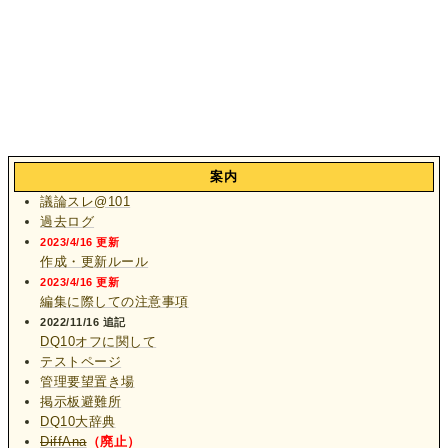
案内
議論スレ@101
過去ログ
2023/4/16 更新
作成・更新ルール
2023/4/16 更新
編集に際しての注意事項
2022/11/16 追記
DQ10オフに関して
テストページ
管理要望置き場
掲示板避難所
DQ10大辞典
DiffAna
（廃止）