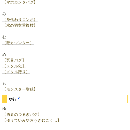
【マホカンタバグ】
み
【身代わりコンボ】
【水の羽衣重複技】
む
【鞭カウンター】
め
【冥界バグ】
【メタル化】
【メタル狩り】
も
【モンスター増殖】
や行
ゆ
【勇者のつるぎバグ】
【ゆうていみやおうきむこう…】