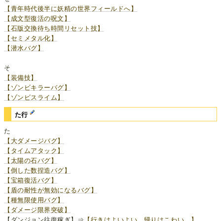
【青年時代後半に妖精の世界フィールドへ】
【成文型復活の呪文】
【石版交換待ち時間リセット技】
【セミメタル化】
【潜水バグ】
そ
【装備技】
【ゾンビキラーバグ】
【ゾンビスライム】
た行
た
【大ダメージバグ】
【タイムアタック】
【太陽の石バグ】
【倒した数捏造バグ】
【宝箱復活バグ】
【盾の耐性が無効になるバグ】
【種無限使用バグ】
【ダメージ限界突破】
【ダンジョン往復稼ぎ】⇒
【行きはよいよい 帰りはこわい。】