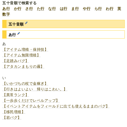
五十音順で検索する
あ行
か行
さ行
た行
な行
は行
ま行
や行
ら行
わ行
英
数字
五十音順
あ行
あ
【アイテム増殖・保持技】
【アイテム無限増殖】
【足踏みバグ】
【アタカンまもりの霧】
い
【いかづちの杖で金稼ぎ】
【行きはよいよい 帰りはこわい。】
【異常ランク】
【一歩歩くだけでレベルアップ】
【イベントアイテムをフィールドに出ても使えるままのバグ】
【移民増殖】
【岩バグ】