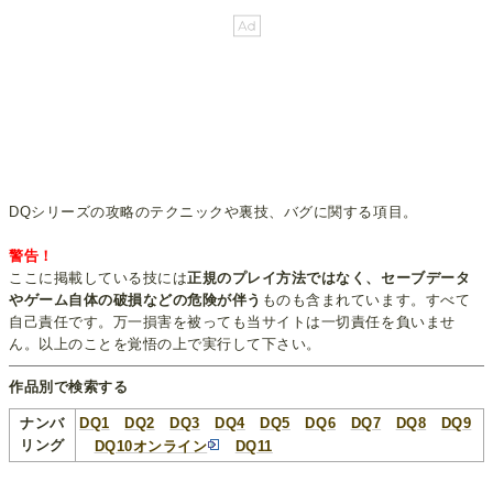
DQシリーズの攻略のテクニックや裏技、バグに関する項目。
警告！
ここに掲載している技には
正規のプレイ方法ではなく、セーブデータ
やゲーム自体の破損などの危険が伴う
ものも含まれています。すべて
自己責任です。万一損害を被っても当サイトは一切責任を負いませ
ん。以上のことを覚悟の上で実行して下さい。
作品別で検索する
ナンバ
DQ1
DQ2
DQ3
DQ4
DQ5
DQ6
DQ7
DQ8
DQ9
リング
DQ10オンライン
DQ11