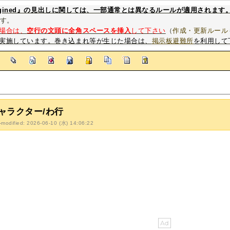
magined』の見出しに関しては、一部通常とは異なるルールが適用されます
す。
場合は、
空行の文頭に全角スペースを挿入
して下さい
（
作成・更新ルール
実施しています。巻き込まれ等が生じた場合は、
掲示板避難所
を利用して
]
ャラクター/わ行
-modified: 2026-06-10 (水) 14:06:22