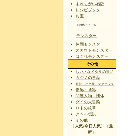
すれちがい石版
レシピブック
お宝
その他アイテム
モンスター
仲間モンスター
スカウトモンスター
はぐれモンスター
その他
ちいさなメダルの景品
カジノの景品
裏技・バグ技・テクニック
俗称・通称
関連人物・団体
ダイの大冒険
ロトの紋章
アベル伝説
その他
〔
人気
/
今日人気
〕〔
最
新
〕