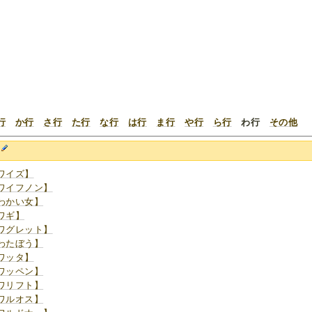
行
か行
さ行
た行
な行
は行
ま行
や行
ら行
わ行
その他
わ
ワイズ】
ワイフノン】
わかい女】
ワギ】
ワグレット】
わたぼう】
ワッタ】
ワッペン】
ワリフト】
ワルオス】