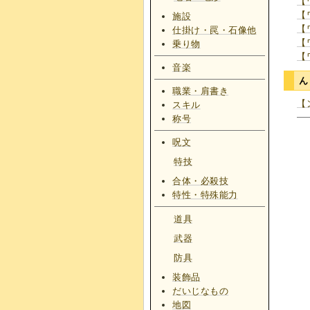
【
【
施設
【
仕掛け・罠・石像他
【
乗り物
【
音楽
職業・肩書き
【
スキル
称号
呪文
特技
合体・必殺技
特性・特殊能力
道具
武器
防具
装飾品
だいじなもの
地図