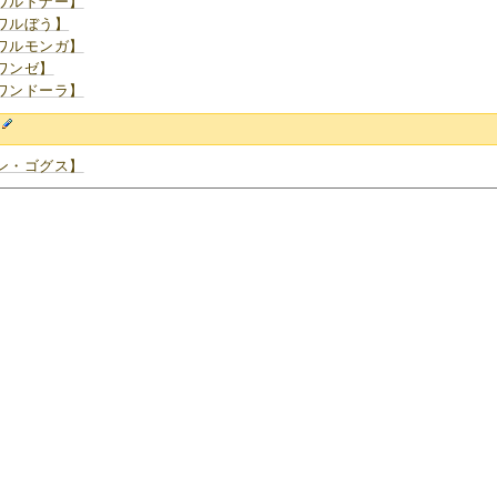
ワルドナー】
ワルぼう】
ワルモンガ】
ワンゼ】
ワンドーラ】
ん
ン・ゴグス】