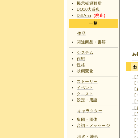
掲示板避難所
DQ10大辞典
DiffAna
（廃止）
一覧
作品
関連商品・書籍
システム
あ
作戦
性格
状態変化
【
ストーリー
【
イベント
【
クエスト
【
設定・用語
【
【
キャラクター
【
集団・団体
【
台詞・メッセージ
【
【
地名・地形