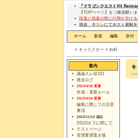
『ドラゴンクエストVII Rei
【TOPページ】
をご確認願いま
段落と段落の間に行間を空ける
現在、
本スレ
にてホスト規制を
[
ホーム
|
新規
|
編集
|
添付
>
キャラクター
> わ行
案内
キ
議論スレ@101
Last
過去ログ
2023/4/16 更新
作成・更新ルール
2023/4/16 更新
編集に際しての注意
事項
2022/11/16 追記
DQ10オフに関して
テストページ
管理要望置き場