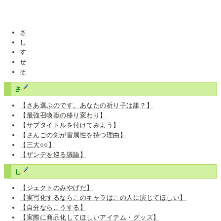
さ
し
す
せ
そ
さ
【さあ選ぶのです。あなたの祈り子は誰？】
【最強召喚獣の移り変わり】
【サブタイトルを付けてみよう】
【さんごの剣が雷属性を持つ理由】
【三大○○】
【ザンデを巡る議論】
し
【ジェクトのみやげだ】
【実写化するならこのキャラはこの人に演じてほしい】
【自分ならこうする】
【実際に商品化してほしいアイテム・グッズ】