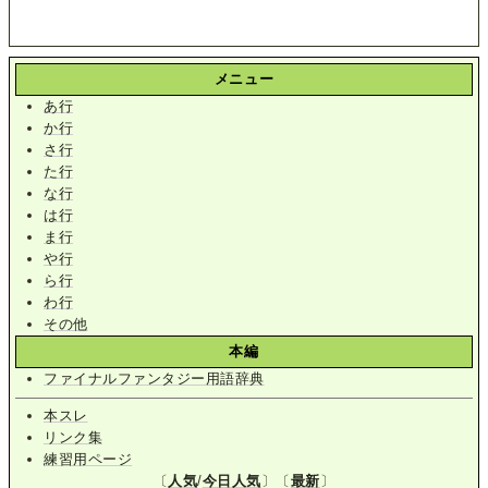
メニュー
あ行
か行
さ行
た行
な行
は行
ま行
や行
ら行
わ行
その他
本編
ファイナルファンタジー用語辞典
本スレ
リンク集
練習用ページ
〔
人気
/
今日人気
〕〔
最新
〕