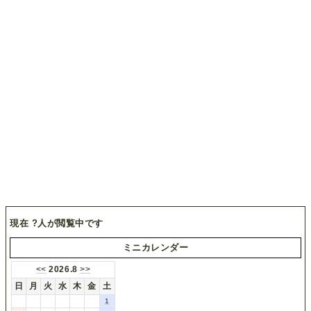
現在
?
人が閲覧中です
ミニカレンダー
<<
2026.8
>>
日
月
火
水
木
金
土
1