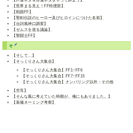
【世界まる見え！FF特捜部】
【戦国FF】
【聖剣伝説のヒーロー及びヒロインにつけた名前】
【台詞風神口調変】
【ゼムスを巡る議論】
【聖闘士FF】
そ
【そして…】
【そっくりさん大集合】
【そっくりさん大集合】FF1~FF6
【そっくりさん大集合】FF7~FF15
【そっくりさん大集合】ナンバリング以外・その他
【空耳】
【そんな風に考えていた時期が、俺にもありました。】
【装備ネーミング考察】