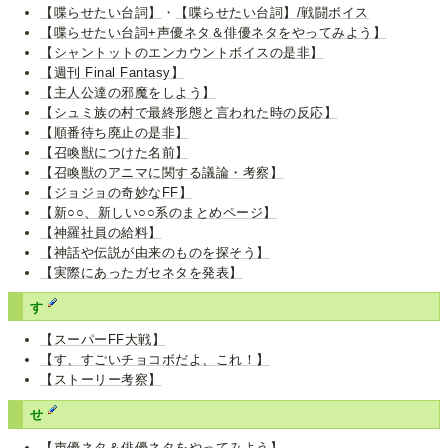
【喋らせたい台詞】
・
【喋らせたい台詞】/戦闘ボイス
【喋らせたい台詞+声優ネタ＆俳優ネタをやってみよう】
【シャントットのエンカウントボイスの是非】
【週刊 Final Fantasy】
【主人公達の邪魔をしよう】
【シュミ族の村で最終形態と言われた時の反応】
【順番待ち廃止の是非】
【召喚獣につけた名前】
【召喚獣のアニマに関する議論・考察】
【ジョジョの奇妙なFF】
【新○○、新しい○○系のまとめページ】
【神羅社員の給料】
【神話や伝説が由来のものを探そう】
【実際にあったガセネタを発表】
す
【スーパーFF大戦】
【す、すごいチョコボだよ、これ！】
【ストーリー考察】
せ
【声優ネタ＆俳優ネタをやってみよう】