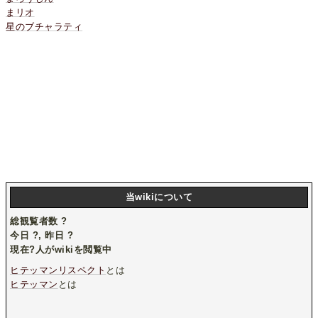
まリオ
星のブチャラティ
当wikiについて
総観覧者数
?
今日
?
, 昨日
?
現在
?
人がwikiを閲覧中
ヒテッマンリスペクト
とは
ヒテッマン
とは