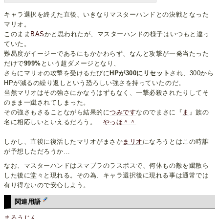
キャラ選択を終えた直後、いきなりマスターハンドとの決戦となった
マリオ。
このまま
BAS
かと思われたが、マスターハンドの様子はいつもと違っ
ていた。
難易度がイージーであるにもかかわらず、なんと攻撃が一発当たった
だけで
999%
という超ダメージとなり、
さらにマリオの攻撃を受けるたびに
HPが300にリセット
され、300から
HPが減るの繰り返しという恐ろしい強さを持っていたのだ。
当然マリオはその強さにかなうはずもなく、一撃必殺されたりしてそ
のまま一蹴されてしまった。
その強さもさることながら結果的に
つみです
なのでまさに『
ま
』族の
名に相応しいといえるだろう。
やっほ＾＾
しかし、直後に復活したマリオがまさか
まリオ
になろうとはこの時誰
が予想しただろうか…
なお、マスターハンドはスマブラのラスボスで、何体もの敵を蹴散ら
した後に堂々と現れる。その為、キャラ選択後に現れる事は通常では
有り得ないので安心しよう。
関連用語
まろうじん