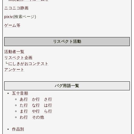
ニコニコ静画
pixiv
(検索ページ)
ゲーム等
リスペクト活動
活動者一覧
リスペクト企画
┗
にしきがおコンテスト
アンケート
バグ用語一覧
五十音順
あ行
か行
さ行
た行
な行
は行
ま行
や行
ら行
わ行
その他
作品別