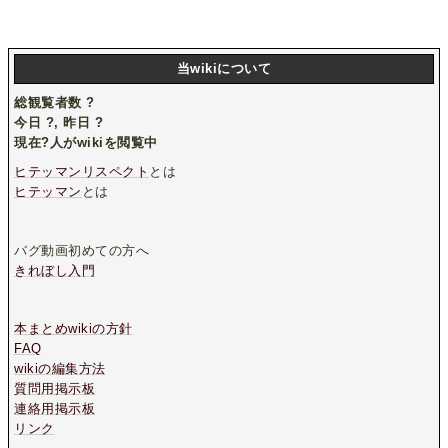
当wikiについて
総観覧者数
?
今日
?
, 昨日
?
現在
?
人がwikiを閲覧中
ヒテッマンリスペクト
とは
ヒテッマン
とは
バグ動画初めての方へ
きれぼし入門
本まとめwikiの方針
FAQ
wikiの編集方法
質問用掲示板
連絡用掲示板
リンク