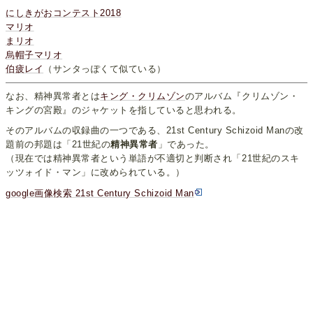
にしきがおコンテスト2018
マリオ
まリオ
烏帽子マリオ
伯疲レイ
（サンタっぽくて似ている）
なお、精神異常者とは
キング・クリムゾン
のアルバム『クリムゾン・
キングの宮殿』のジャケットを指していると思われる。
そのアルバムの収録曲の一つである、21st Century Schizoid Manの改
題前の邦題は「21世紀の
精神異常者
」であった。
（現在では精神異常者という単語が不適切と判断され「21世紀のスキ
ッツォイド・マン」に改められている。）
google画像検索 21st Century Schizoid Man