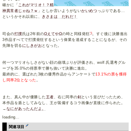
確かに「
これがマリオ！？精
神異常者じゃね？ｗ
」としか言いようがない
かいめつ
っぷりである…
というかそれ以前に、
きさまは だれだ！
*1
司会の
打撲
氏は2年前の
ΩえてやΩ
の時と同様発狂
。すぐ後に決勝進出
3作品すべてで打撲発狂するという偉業を達成することになるが、その
先陣を切る
にしきがお
となった。
何一つマリオらしさがない顔の崩壊ぶりが評価され、wolf.氏選考グル
ープを35.0%の得票率で勝ち抜いて決勝に進出。
最終的に、選ばれた3枚の優秀作品からアンケートで
13.1%の票を獲得
し同率2位となった
。
また、真ん中が優勝した
王者
、右に同率の
剣
という並びだったため、
本作品を盾としてみなし、王が装備するコラ画像が直後に作られた。
→
なにがあったんだよ。
loading...
関連項目