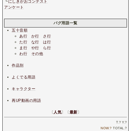
┗
にしきがおコンテスト
アンケート
バグ用語一覧
五十音順
あ行
か行
さ行
た行
な行
は行
ま行
や行
ら行
わ行
その他
作品別
よくでる用語
キャラクター
再UP動画の用語
〔
人気
〕〔
最新
〕
T.
?
Y.
?
NOW.
?
TOTAL.
?