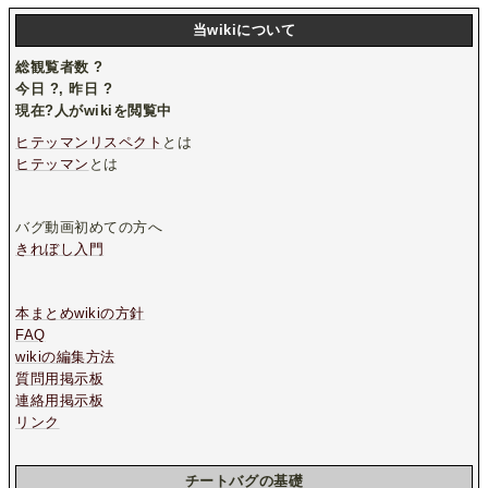
当wikiについて
総観覧者数
?
今日
?
, 昨日
?
現在
?
人がwikiを閲覧中
ヒテッマンリスペクト
とは
ヒテッマン
とは
バグ動画初めての方へ
きれぼし入門
本まとめwikiの方針
FAQ
wikiの編集方法
質問用掲示板
連絡用掲示板
リンク
チートバグの基礎