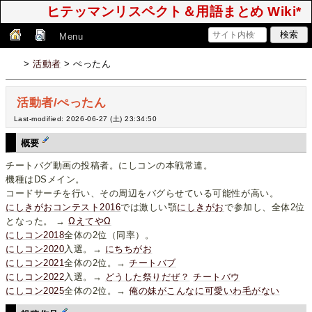
ヒテッマンリスペクト＆用語まとめ Wiki*
Menu
>
活動者
> ぺったん
活動者/ぺったん
Last-modified: 2026-06-27 (土) 23:34:50
概要
チートバグ動画の投稿者。にしコンの本戦常連。
機種はDSメイン。
コードサーチを行い、その周辺をバグらせている可能性が高い。
にしきがおコンテスト2016
では激しい顎
にしきがお
で参加し、全体2位
となった。 →
ΩえてやΩ
にしコン2018
全体の2位（同率）。
にしコン2020
入選。→
にちちがお
にしコン2021
全体の2位。→
チートバブ
にしコン2022
入選。→
どうした祭りだぜ？
チートバウ
にしコン2025
全体の2位。→
俺の妹がこんなに可愛いわ毛がない