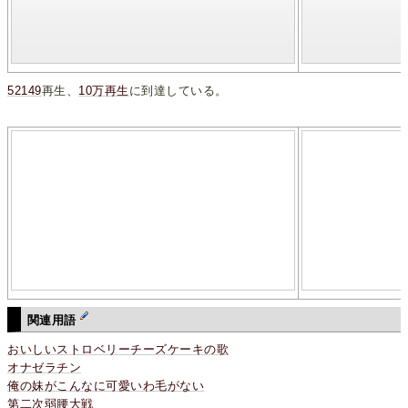
52149
再生、
10万再生
に到達している。
関連用語
おいしいストロベリーチーズケーキの歌
オナゼラチン
俺の妹がこんなに可愛いわ毛がない
第二次弱腰大戦