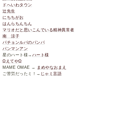
ドへいわタウン
辻先生
にちちがお
はんらちんちん
マリオだと思いこんでいる精神異常者
南 涼子
パチョンルパのパンパ
パンマンアン
星のハート様→
ハート様
ΩえてやΩ
MAME OMAE →
まめやなおまえ
ご苦労だったミ！→
じゃミ言語