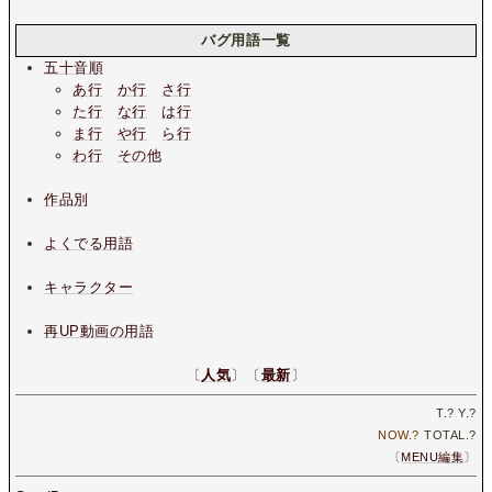
バグ用語一覧
五十音順
あ行
か行
さ行
た行
な行
は行
ま行
や行
ら行
わ行
その他
作品別
よくでる用語
キャラクター
再UP動画の用語
〔
人気
〕〔
最新
〕
T.
?
Y.
?
NOW.
?
TOTAL.
?
〔
MENU編集
〕