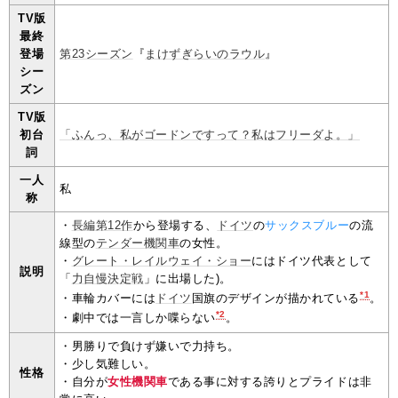
TV版
最終
登場
第23シーズン
『
まけずぎらいのラウル
』
シー
ズン
TV版
初台
「ふんっ、私がゴードンですって？私はフリーダよ。」
詞
一人
私
称
・
長編第12作
から登場する、
ドイツ
の
サックスブルー
の流
線型の
テンダー機関車
の女性。
・
グレート・レイルウェイ・ショー
にはドイツ代表として
説明
「
力自慢決定戦
」に出場した)。
*1
・車輪カバーには
ドイツ
国旗のデザインが描かれている
。
*2
・劇中では一言しか喋らない
。
・男勝りで負けず嫌いで力持ち。
・少し気難しい。
性格
・自分が
女性機関車
である事に対する誇りとプライドは非