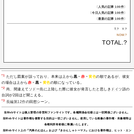
〔
人気の記事 100件
〕
〔
今日人気の記事 100件
〕
〔
最新の記事 100件
〕
T.
?
Y.
?
NOW.
?
TOTAL.
?
*1
ただし図案が誤っており、本来は上から
黒
・
赤
・
黄色
の順であるが、彼女
の場合は上から
赤
・
黒
・
黄色
の順になっている。
*2
尚、間違えて
ソドー島
に上陸した際に彼女が発言したと思しき
ドイツ
語の
台詞が2回ほど聞こえる。
*3
長編第12作
の回想シーン。
当Webサイトは個人管理の非営利ファンサイトです。各種関係会社様とは一切関係ございません。
当Webサイトは著作権を侵害する目的は一切ございません。使用している画像の著作権・肖像権等は
各権利所有者様に帰属いたします。
当Webサイト上の『汽車のえほん』および『きかんしゃトーマス』における著作権は、ヒット・エン