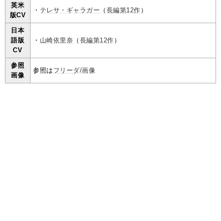
英米
・
テレサ・ギャラガー
（
長編第12作
）
版CV
日本
語版
・
山崎依里奈
（
長編第12作
）
CV
参照
参照は
フリーダ/画像
画像