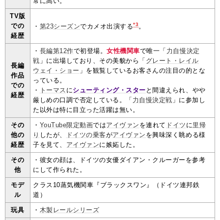
常に高い。
TV版
*3
での
・
第23シーズン
でカメオ出演する
。
経歴
・
長編第12作
で初登場。
女性機関車
で唯一「
力自慢決定
戦
」に出場しており、その美貌から「
グレート・レイル
長編
ウェイ・ショー
」を観覧しているお客さんの注目の的とな
作品
っている。
での
・
トーマス
に
シューティング・スター
と間違えられ、やや
経歴
厳しめの口調で否定している。「
力自慢決定戦
」に参加し
た以外は特に目立った活躍は無い。
その
・
YouTube限定動画
では
アイヴァン
を連れて
ドイツ
に
里帰
他の
り
したが、
ドイツの乗客
が
アイヴァン
を興味深く眺める様
経歴
子を見て、
アイヴァン
に嫉妬した。
その
・彼女の顔は、ドイツの女優ダイアン・クルーガーを参考
他
にして作られた。
モデ
クラス10蒸気機関車『ブラックスワン』（ドイツ連邦鉄
ル
道）
玩具
・
木製レールシリーズ