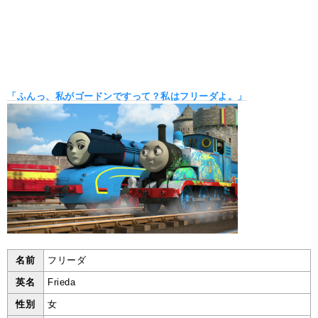
「ふんっ、私がゴードンですって？私はフリーダよ。」
名前
フリーダ
英名
Frieda
性別
女