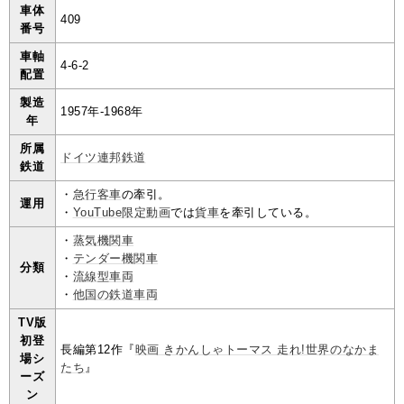
車体
409
番号
車軸
4-6-2
配置
製造
1957年-1968年
年
所属
ドイツ連邦鉄道
鉄道
・
急行客車
の牽引。
運用
・
YouTube限定動画
では
貨車
を牽引している。
・
蒸気機関車
・
テンダー機関車
分類
・
流線型車両
・
他国の鉄道車両
TV版
初登
長編第12作『
映画 きかんしゃトーマス 走れ!世界のなかま
場シ
たち
』
ーズ
ン