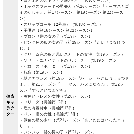
・
白と水色のストライプ服の少年
（
第16シーズン
）
・
ボックスフォード公爵夫人
（
第16シーズン
『
トーマスとゴ
ミのかしゃ
』、
第17シーズン
、
第19シーズン
-
第22シーズ
ン
）
・
スリップコーチ
（2号車）（
第18シーズン
）
・
子供達
（
第19シーズン
-
第21シーズン
）
・
ブロンド髪の女の子
（
第19シーズン
）
・
ピンク色の服の女の子
（
第19シーズン
『
たいせつなひつ
じ
』）
・
クリーム色の服と黒いスカートの女性
（
第19シーズン
）
・
ソドー・ユナイテッドのサポーター
（
第19シーズン
）
・
バローのサポーター
（
第19シーズン
）
・
観客
（
第19シーズン
）
・
駅アナウンス
（
第19シーズン
『
パーシーをきゅうしゅつせ
よ
』、
第21シーズン
『
トーマス、バスになる?
』、
第22シー
ズン
『
ずっといつまでも
』）
担当
・
黄色いドレスの女性
（
第20シーズン
）
キャ
・
フリーダ
（
長編第12作
）
ラク
・
塩の有蓋貨車
（
長編第13作
）
ター
・
ベレー帽の女性
（
長編第13作
）
・
緑色の服の少年
（
第21シーズン
『
あいだにはいったエミ
リー
』）
・
ジンジャー髪の男の子
（
第21シーズン
）