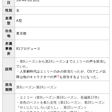
1974年3月10日
日
性別
女
血液
A型
型
出生
東京都
地
所属
事務
81プロデュース
所
・
第9シーズン
から
第24シーズン
まで
エミリー
の声を担当し
ていた。
説明
・人形劇時代は
エミリー
のみの担当だったが、CGアニメ以
*1
降は他のキャラクターの声
も担当するようになった。
担当
第9シーズン
-
第24シーズン
期間
・
エミリー
（
第9シーズン
-
第24シーズン
、
長編第17作
）
・
灰色のベストを着た女性
（
第13シーズン
、
第20シーズン
『
やくにたつしろいぼうし
』、
第23シーズン
）