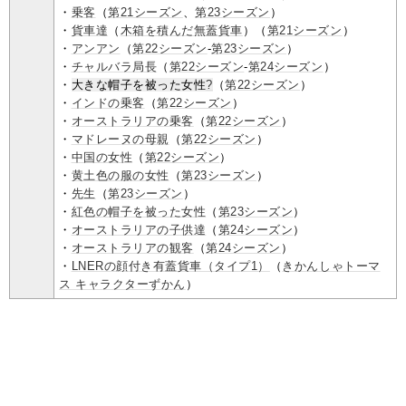
・
乗客
（
第21シーズン
、
第23シーズン
）
・
貨車達
（
木箱を積んだ無蓋貨車
）（
第21シーズン
）
・
アンアン
（
第22シーズン
-
第23シーズン
）
・
チャルバラ局長
（
第22シーズン
-
第24シーズン
）
・
大きな帽子を被った女性
?
（
第22シーズン
）
・
インドの乗客
（
第22シーズン
）
・
オーストラリアの乗客
（
第22シーズン
）
・
マドレーヌの母親
（
第22シーズン
）
・
中国の女性
（
第22シーズン
）
・
黄土色の服の女性
（
第23シーズン
）
・
先生
（
第23シーズン
）
・
紅色の帽子を被った女性
（
第23シーズン
）
・
オーストラリアの子供達
（
第24シーズン
）
・
オーストラリアの観客
（
第24シーズン
）
・
LNERの顔付き有蓋貨車（タイプ1）
（
きかんしゃトーマ
ス キャラクターずかん
）