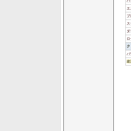
バ
エ
ブ
ス
ダ
ロ
ク
パ
建