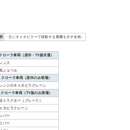
明
・主にキャタピラーで移動する重機を示す名称。
クローラ車両（原作・TV版共通）
レンス
気ショベル
クローラ車両（原作のみ登場）
レンジのキャタピラクレーン
クローラ車両（TV版のみ登場）
設トラクター（ブレード）
ャタピラクレーン
ンパー
リバー