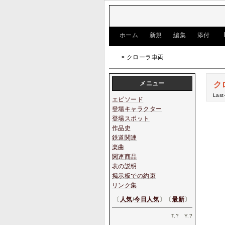
[
ホーム
|
新規
|
編集
|
添付
]
> クローラ車両
メニュー
ク
Last
エピソード
登場キャラクター
登場スポット
作品史
鉄道関連
楽曲
関連商品
表の説明
掲示板での約束
リンク集
〔
人気
/
今日人気
〕〔
最新
〕
T.
?
Y.
?