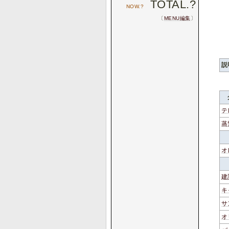
TOTAL.
?
NOW.
?
〔
MENU編集
〕
説
テ
蒸
オ
建
キ
サ
オ