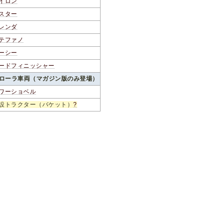
イロン
スター
レンダ
テファノ
ーシー
ードフィニッシャー
ローラ車両（マガジン版のみ登場）
ワーショベル
設トラクター（バケット）
?