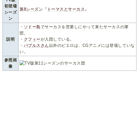
初登場
第8シーズン
『
トーマスとサーカス
』
シーズ
ン
・
ソドー島
でサーカスを営業しにやって来たサーカスの軍
団。
説明
・
クフィー
が入団している。
・
バブルスさん
以外のピエロは、CGアニメには登場していな
い。
参照画
像