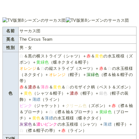
名前
サーカス団
英名
The Circus Team
性別
男・女
白
＆黒の横ストライプ（シャツ）＋
赤
＆
黄色
の水玉模様（ズ
ボン）＋
黄緑色
（蝶ネクタイ＆帽子）
オレンジ
＆
白
の縦ストライプ（スーツ）＋
赤
＆
白
の水玉模様
（ネクタイ）＋
オレンジ
（帽子）＋
深緑色
（襟＆袖＆帽子の
帯）
赤
＆
濃赤
＆
薄赤
＆
黄色
＆
白
のモザイク柄（ベスト＆ズボン）
色
＋
黄色
（シャツ＆帽子）＋
濃赤
（帽子）＋
銀色
（帽子の装
飾）＋
薄縹
（ライン）
ピンク
（ジャケット）＋
クリーム色
（ズボン）＋
赤
（襟＆袖
＆ブローチ）＋
白
（襟＆袖＆ブローチ）＋
黄緑色
（ブロー
チ）＋
黄色
＆
薄縹
の水玉模様（蝶ネクタイ）
灰紫色
＆
濃いピンク
の水玉模様（シャツ）＋
薄縹
（帽子）＋
白
（襟＆帽子の帯）＋
赤
（ライン）
TV版