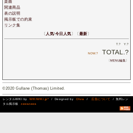
楽曲
関連商品
表の説明
掲示板での約束
リンク集
〔
人気
/
今日人気
〕〔
最新
〕
T.
?
Y.
?
TOTAL.
?
NOW.
?
〔
MENU編集
〕
©2020 Gullane (Thomas) Limited.
レンタルWIKI by
WIKIWIKI.jp*
/ Designed by
Olivia
/
広告について
/ 無料レン
タル掲示板
zawazawa