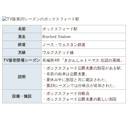
名前
ボックスフォード駅
英名
Boxford Station
鉄道
ノース・ウェスタン鉄道
支線
ウルフステッド線
TV版初登場シーズン
長編第4作『
きかんしゃトーマス 伝説の英雄
』
・
ボックスフォード公爵夫妻の別荘
がある駅。
・名前の由来は
公爵夫
妻
。
説明
・夏休み中に
別荘
と共に建設された。
・
第19シーズン
では分岐点が追加された。
・
ボックスフォード分岐点
設備・施設
・
ボックスフォード公爵夫妻の新しい別荘