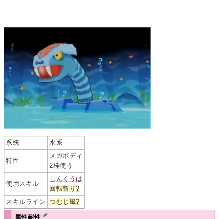
系統
水系
メガボディ
特性
2枠使う
しんくうは
使用スキル
回転斬り
?
スキルライン
つむじ風
?
属性耐性