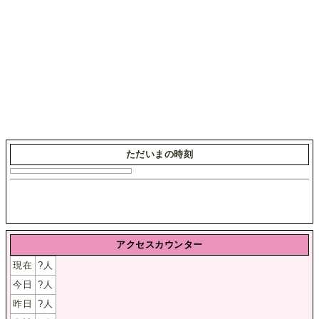
ただいまの時刻
アクセスカウンター
現在
?
人
今日
?
人
昨日
?
人