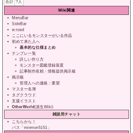
合計
?
人
Wiki関連
MenuBar
SideBar
w-road
ここにいるモンスターがいる作品
初めて来た人へ
基本的な仕様まとめ
テンプレ一覧
詳しい作り方
モンスター図鑑登録装置
記事制作依頼・情報提供掲示板
掲示板
管理人への連絡・要望
マスター名簿
タグクラウド
支援イラスト
OtherWorld
(派生Wiki)
雑談用チャット
こちらから！
パス「minmon5151」