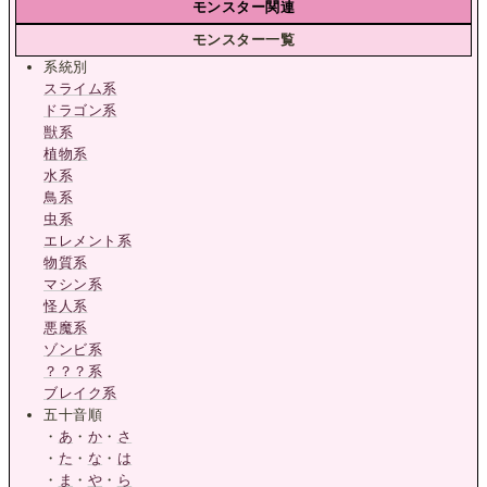
モンスター関連
モンスター一覧
系統別
スライム系
ドラゴン系
獣系
植物系
水系
鳥系
虫系
エレメント系
物質系
マシン系
怪人系
悪魔系
ゾンビ系
？？？系
ブレイク系
五十音順
・
あ
・
か
・
さ
・
た
・
な
・
は
・
ま
・
や
・
ら