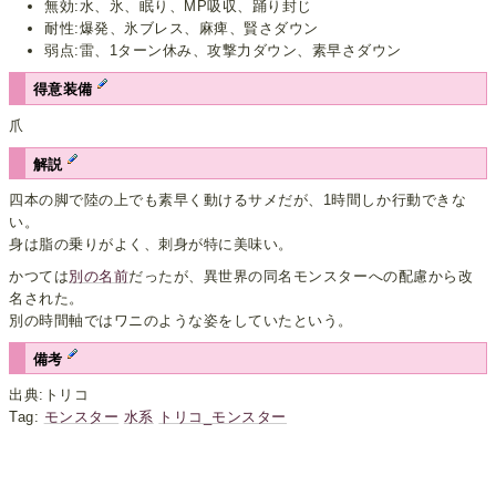
無効:水、氷、眠り、MP吸収、踊り封じ
耐性:爆発、氷ブレス、麻痺、賢さダウン
弱点:雷、1ターン休み、攻撃力ダウン、素早さダウン
得意装備
爪
解説
四本の脚で陸の上でも素早く動けるサメだが、1時間しか行動できな
い。
身は脂の乗りがよく、刺身が特に美味い。
かつては
別の名前
だったが、異世界の同名モンスターへの配慮から改
名された。
別の時間軸ではワニのような姿をしていたという。
備考
出典:トリコ
Tag:
モンスター
水系
トリコ_モンスター