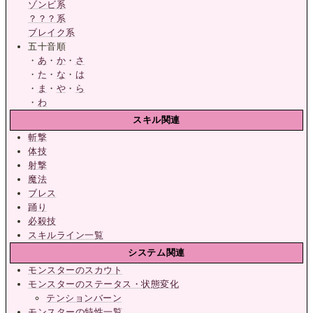
ゾンビ系
？？？系
ブレイク系
五十音順
・
あ
・
か
・
さ
・
た
・
な
・
は
・
ま
・
や
・
ら
・
わ
スキル関連
斬撃
体技
射撃
魔法
ブレス
踊り
必殺技
スキルライン一覧
システム関連
モンスターのスカウト
モンスターのステータス・状態変化
テンションバーン
モンスターの特性一覧