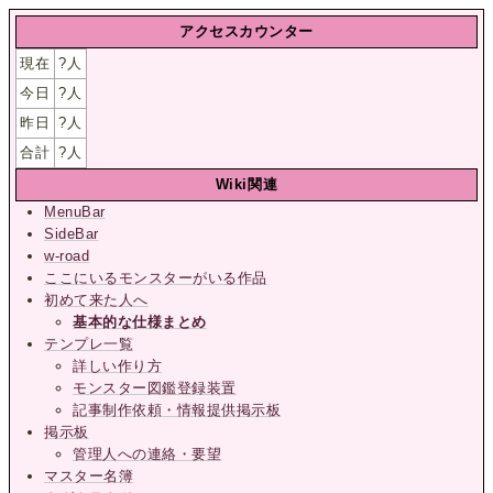
アクセスカウンター
現在
?
人
今日
?
人
昨日
?
人
合計
?
人
Wiki関連
MenuBar
SideBar
w-road
ここにいるモンスターがいる作品
初めて来た人へ
基本的な仕様まとめ
テンプレ一覧
詳しい作り方
モンスター図鑑登録装置
記事制作依頼・情報提供掲示板
掲示板
管理人への連絡・要望
マスター名簿