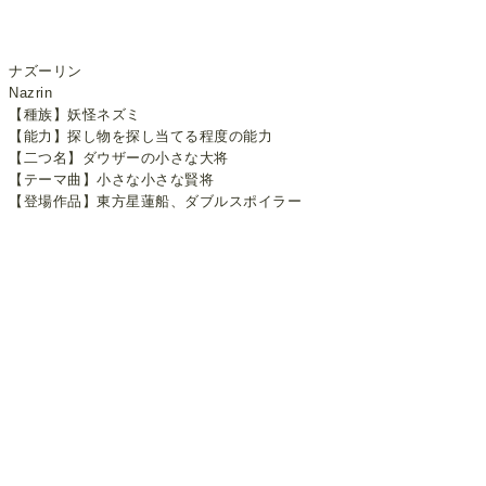
ナズーリン
Nazrin
【種族】妖怪ネズミ
【能力】探し物を探し当てる程度の能力
【二つ名】ダウザーの小さな大将
【テーマ曲】小さな小さな賢将
【登場作品】東方星蓮船、ダブルスポイラー