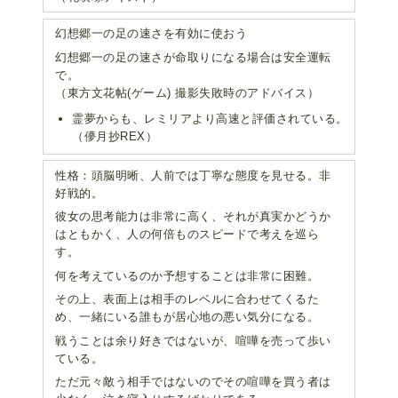
幻想郷一の足の速さを有効に使おう
幻想郷一の足の速さが命取りになる場合は安全運転
で。
（東方文花帖(ゲーム) 撮影失敗時のアドバイス）
霊夢からも、レミリアより高速と評価されている。
（儚月抄REX）
性格：頭脳明晰、人前では丁寧な態度を見せる。非
好戦的。
彼女の思考能力は非常に高く、それが真実かどうか
はともかく、人の何倍ものスピードで考えを巡ら
す。
何を考えているのか予想することは非常に困難。
その上、表面上は相手のレベルに合わせてくるた
め、一緒にいる誰もが居心地の悪い気分になる。
戦うことは余り好きではないが、喧嘩を売って歩い
ている。
ただ元々敵う相手ではないのでその喧嘩を買う者は