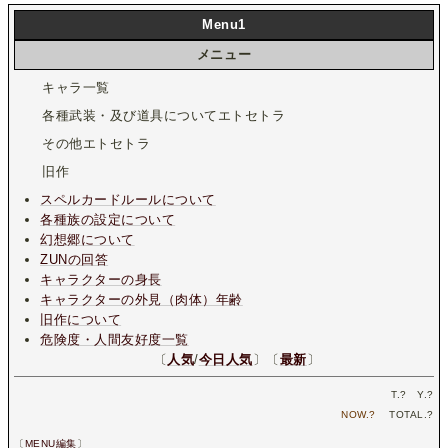
Menu1
メニュー
キャラ一覧
各種武装・及び道具についてエトセトラ
その他エトセトラ
旧作
スペルカードルールについて
各種族の設定について
幻想郷について
ZUNの回答
キャラクターの身長
キャラクターの外見（肉体）年齢
旧作について
危険度・人間友好度一覧
〔
人気
/
今日人気
〕〔
最新
〕
T.
?
Y.
?
NOW.
?
TOTAL.
?
〔
MENU編集
〕