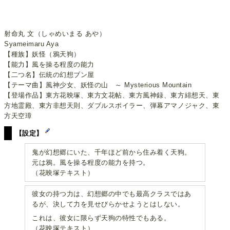
射命丸 文（しゃめいまる あや）
Syameimaru Aya
【種族】妖怪（鴉天狗）
【能力】風を操る程度の能力
【二つ名】伝統の幻想ブン屋
【テーマ曲】風神少女、妖怪の山 ～ Mysterious Mountain
【登場作品】東方花映塚、東方文花帖、東方風神録、東方緋想天、東
方地霊殿、東方非想天則、ダブルスポイラー、弾幕アマノジャク、東
方天空璋
【設定】
鬼が幻想郷にいた、千年ほど前から住み着く天狗。
元は鴉。風を操る程度の能力を持つ。
（花映塚テキスト）
彼女の持つ力は、幻想郷の中でも最高クラスではあ
るが、決して力を見せびらかせようとはしない。
これは、彼女に限らず天狗の特性でもある。
（花映塚テキスト）