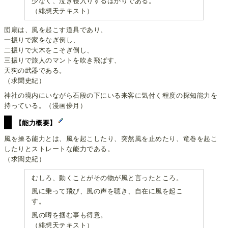
少なく、泣き寝入りするばかりである。
（緋想天テキスト）
団扇は、風を起こす道具であり、
一振りで家をなぎ倒し、
二振りで大木をこそぎ倒し、
三振りで旅人のマントを吹き飛ばす、
天狗の武器である。
（求聞史紀）
神社の境内にいながら石段の下にいる来客に気付く程度の探知能力を
持っている。（漫画儚月）
【能力概要】
風を操る能力とは、風を起こしたり、突然風を止めたり、竜巻を起こ
したりとストレートな能力である。
（求聞史紀）
むしろ、動くことがその物が風と言ったところ。
風に乗って飛び、風の声を聴き、自在に風を起こ
す。
風の噂を掴む事も得意。
（緋想天テキスト）