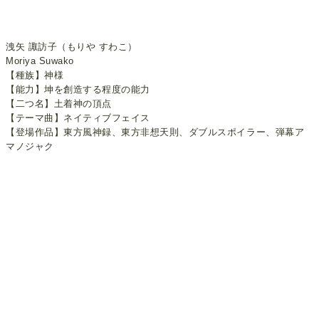
洩矢 諏訪子（もりや すわこ）
Moriya Suwako
【種族】神様
【能力】坤を創造する程度の能力
【二つ名】土着神の頂点
【テーマ曲】ネイティブフェイス
【登場作品】東方風神録、東方非想天則、ダブルスポイラー、弾幕ア
マノジャク