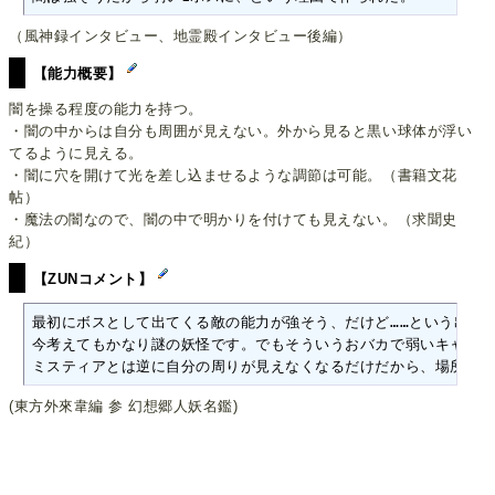
（風神録インタビュー、地霊殿インタビュー後編）
【能力概要】
闇を操る程度の能力を持つ。
・闇の中からは自分も周囲が見えない。外から見ると黒い球体が浮い
てるように見える。
・闇に穴を開けて光を差し込ませるような調節は可能。（書籍文花
帖）
・魔法の闇なので、闇の中で明かりを付けても見えない。（求聞史
紀）
【ZUNコメント】
最初にボスとして出てくる敵の能力が強そう、だけど……という出オチ
今考えてもかなり謎の妖怪です。でもそういうおバカで弱いキャラを
ミスティアとは逆に自分の周りが見えなくなるだけだから、場所はす
(東方外來韋編 参 幻想郷人妖名鑑)