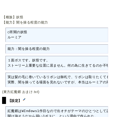
【種族】妖怪
【能力】闇を操る程度の能力
○宵闇の妖怪　

ルーミア
能力：闇を操る程度の能力
１面ボスです。妖怪です。

ストーリー上重要な位置に居ません。何の為に生きてるのか不明です
実は髪の毛に巻いているリボンは御札で、リボンは取りたくてもルー
実際、闇を操ってる場面を見れないですが、本当はルーミアの周りは
(東方紅魔郷 おまけ.txt)
【設定】
紅魔郷はWIndows1作目なので出オチがテーマのひとつとして設定さ
闇は強そうだから弱い1ボスに、という理由で作られた。