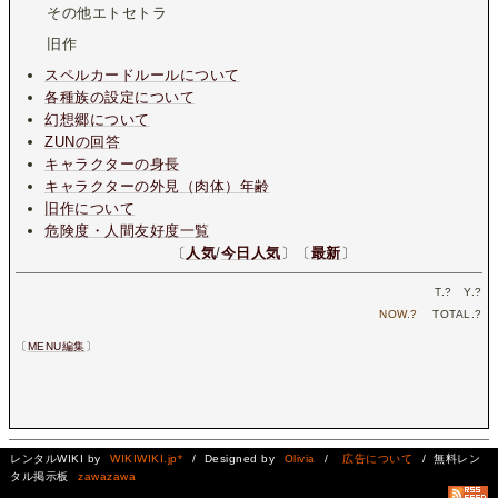
その他エトセトラ
旧作
スペルカードルールについて
各種族の設定について
幻想郷について
ZUNの回答
キャラクターの身長
キャラクターの外見（肉体）年齢
旧作について
危険度・人間友好度一覧
〔
人気
/
今日人気
〕〔
最新
〕
T.
?
Y.
?
NOW.
?
TOTAL.
?
〔
MENU編集
〕
レンタルWIKI by
WIKIWIKI.jp*
/ Designed by
Olivia
/
広告について
/ 無料レン
タル掲示板
zawazawa