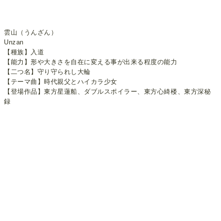
雲山（うんざん）
Unzan
【種族】入道
【能力】形や大きさを自在に変える事が出来る程度の能力
【二つ名】守り守られし大輪
【テーマ曲】時代親父とハイカラ少女
【登場作品】東方星蓮船、ダブルスポイラー、東方心綺楼、東方深秘
録