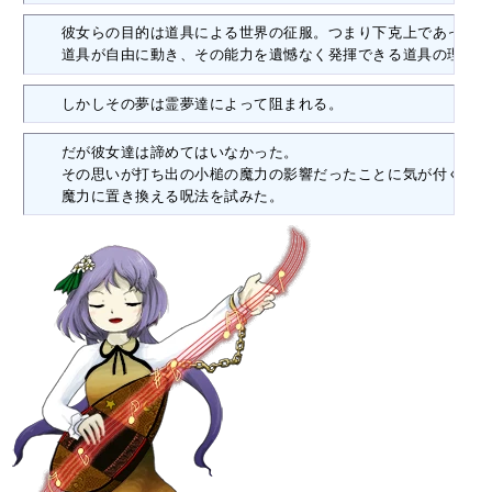
　　彼女らの目的は道具による世界の征服。つまり下克上であった。

　　道具が自由に動き、その能力を遺憾なく発揮できる道具の理想郷
　　しかしその夢は霊夢達によって阻まれる。
　　だが彼女達は諦めてはいなかった。

　　その思いが打ち出の小槌の魔力の影響だったことに気が付くと、
　　魔力に置き換える呪法を試みた。