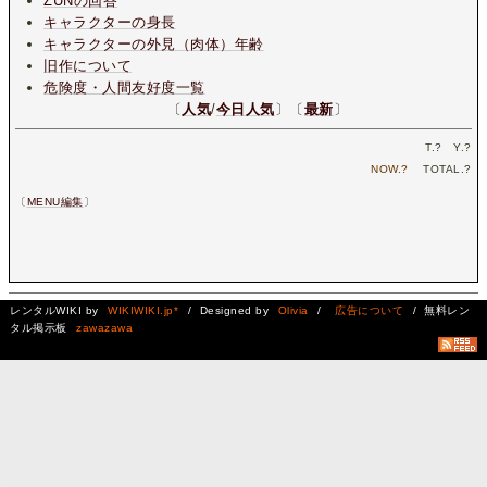
ZUNの回答
キャラクターの身長
キャラクターの外見（肉体）年齢
旧作について
危険度・人間友好度一覧
〔
人気
/
今日人気
〕〔
最新
〕
T.
?
Y.
?
NOW.
?
TOTAL.
?
〔
MENU編集
〕
レンタルWIKI by
WIKIWIKI.jp*
/ Designed by
Olivia
/
広告について
/ 無料レン
タル掲示板
zawazawa