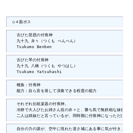
　○４面ボス
　　古びた琵琶の付喪神

　　九十九 弁々（つくも べんべん）

　　Tsukumo Benben
　　古びた琴の付喪神

　　九十九 八橋（つくも やつはし）

　　Tsukumo Yatsuhashi
　　種族：付喪神

　　能力：自ら音を発して演奏できる程度の能力
　　それぞれ伝統楽器の付喪神。

　　冷静で大人びたお姉さん役の弁々と、勝ち気で無鉄砲な妹役の八
　　二人は姉妹だと言っているが、同時期に付喪神になっただけで血
　　自分の力の源が、空中に現れた逆さ城にある事に気が付き、そこ