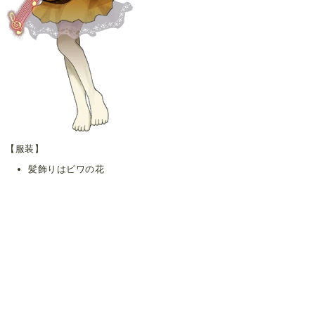
【服装】
髪飾りはビワの花