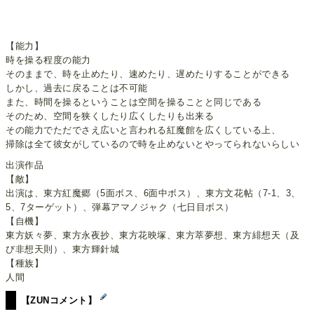
【能力】
時を操る程度の能力
そのままで、時を止めたり、速めたり、遅めたりすることができる
しかし、過去に戻ることは不可能
また、時間を操るということは空間を操ることと同じである
そのため、空間を狭くしたり広くしたりも出来る
その能力でただでさえ広いと言われる紅魔館を広くしている上、
掃除は全て彼女がしているので時を止めないとやってられないらしい
出演作品
【敵】
出演は、東方紅魔郷（5面ボス、6面中ボス）、東方文花帖（7-1、3、
5、7ターゲット）、弾幕アマノジャク（七日目ボス）
【自機】
東方妖々夢、東方永夜抄、東方花映塚、東方萃夢想、東方緋想天（及
び非想天則）、東方輝針城
【種族】
人間
【ZUNコメント】