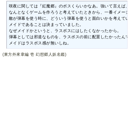
咲夜に関しては『紅魔郷』のボスくらいかなあ。強いて言えば、『紅
なんとなくゲームを作ろうと考えていたときから、一番イメージが固
敵が弾幕を使う時に、どういう弾幕を使うと面白いかを考えていて、
メイドであることは決まっていました。

なぜメイドかというと、ラスボスにはしたくなかったから。

弾幕としては邪道なものを、ラスボスの前に配置したかったんです。

メイドはラスボス感が無いしね。
(東方外來韋編 壱 幻想郷人妖名鑑)