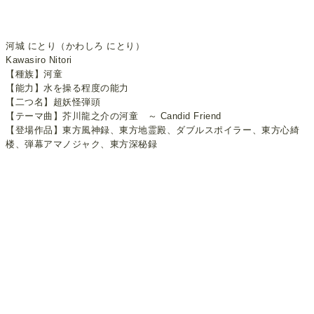
河城 にとり（かわしろ にとり）
Kawasiro Nitori
【種族】河童
【能力】水を操る程度の能力
【二つ名】超妖怪弾頭
【テーマ曲】芥川龍之介の河童 ～ Candid Friend
【登場作品】東方風神録、東方地霊殿、ダブルスポイラー、東方心綺
楼、弾幕アマノジャク、東方深秘録