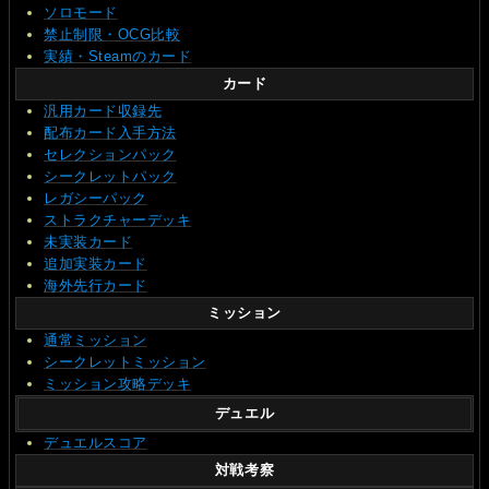
ソロモード
禁止制限・OCG比較
実績・Steamのカード
カード
汎用カード収録先
配布カード入手方法
セレクションパック
シークレットパック
レガシーパック
ストラクチャーデッキ
未実装カード
追加実装カード
海外先行カード
ミッション
通常ミッション
シークレットミッション
ミッション攻略デッキ
デュエル
デュエルスコア
対戦考察