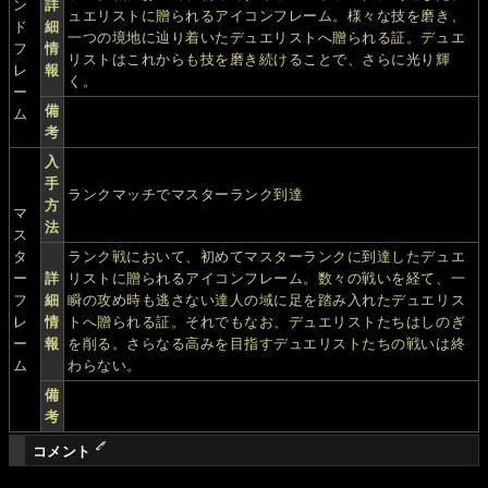
ン
詳
ュエリストに贈られるアイコンフレーム。様々な技を磨き、
ド
細
一つの境地に辿り着いたデュエリストへ贈られる証。デュエ
フ
情
リストはこれからも技を磨き続けることで、さらに光り輝
レ
報
く。
ー
備
ム
考
入
手
ランクマッチでマスターランク到達
方
マ
法
ス
タ
ランク戦において、初めてマスターランクに到達したデュエ
ー
詳
リストに贈られるアイコンフレーム。数々の戦いを経て、一
フ
細
瞬の攻め時も逃さない達人の域に足を踏み入れたデュエリス
レ
情
トへ贈られる証。それでもなお、デュエリストたちはしのぎ
ー
報
を削る。さらなる高みを目指すデュエリストたちの戦いは終
ム
わらない。
備
考
コメント