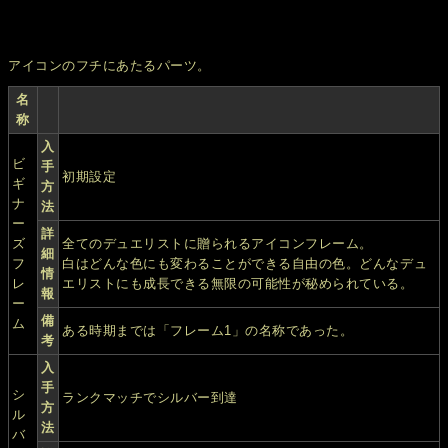
アイコンのフチにあたるパーツ。
名
称
入
ビ
手
初期設定
ギ
方
ナ
法
ー
詳
ズ
全てのデュエリストに贈られるアイコンフレーム。
細
フ
白はどんな色にも変わることができる自由の色。どんなデュ
情
レ
エリストにも成長できる無限の可能性が秘められている。
報
ー
備
ム
ある時期までは「フレーム1」の名称であった。
考
入
手
シ
ランクマッチでシルバー到達
方
ル
法
バ