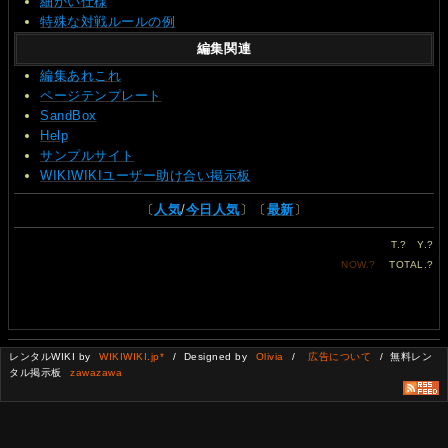
細かい仕様
特殊な対戦ルールの例
編集関連
編集あれこれ
ページテンプレート
SandBox
Help
サンプルサイト
WIKIWIKIユーザー助け合い掲示板
〔
人気
/
今日人気
〕〔
最新
〕
T.
?
Y.
?
NOW.
?
TOTAL.
?
レンタルWIKI by
WIKIWIKI.jp*
/ Designed by
Olivia
/
広告について
/ 無料レン
タル掲示板
zawazawa