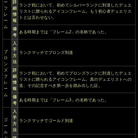
ー
詳
ランク戦において、初めてシルバーランクに到達したデュエ
フ
細
リストに贈られるアイコンフレーム。もう初心者デュエリス
レ
情
トとは言わせない。
ー
報
ム
備
ある時期までは「フレーム2」の名称であった。
考
入
手
ブ
ランクマッチでブロンズ到達
方
ロ
法
ン
ズ
詳
ランク戦において、初めてブロンズランクに到達したデュエ
フ
細
リストに贈られるアイコンフレーム。真のデュエリストへの
レ
情
道、その記念すべき第一歩を踏み出した証。
ー
報
ム
備
ある時期までは「フレーム3」の名称であった。
考
入
手
ゴ
ランクマッチでゴールド到達
方
ー
法
ル