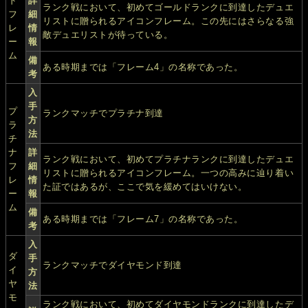
ド
詳
ランク戦において、初めてゴールドランクに到達したデュエ
フ
細
リストに贈られるアイコンフレーム。この先にはさらなる強
レ
情
敵デュエリストが待っている。
ー
報
ム
備
ある時期までは「フレーム4」の名称であった。
考
入
手
プ
ランクマッチでプラチナ到達
方
ラ
法
チ
ナ
詳
ランク戦において、初めてプラチナランクに到達したデュエ
フ
細
リストに贈られるアイコンフレーム。一つの高みに辿り着い
レ
情
た証ではあるが、ここで気を緩めてはいけない。
ー
報
ム
備
ある時期までは「フレーム7」の名称であった。
考
入
ダ
手
ランクマッチでダイヤモンド到達
イ
方
ヤ
法
モ
ランク戦において、初めてダイヤモンドランクに到達したデ