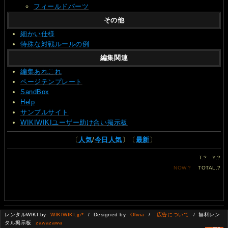
フィールドパーツ
その他
細かい仕様
特殊な対戦ルールの例
編集関連
編集あれこれ
ページテンプレート
SandBox
Help
サンプルサイト
WIKIWIKIユーザー助け合い掲示板
〔
人気
/
今日人気
〕〔
最新
〕
T.
?
Y.
?
NOW.
?
TOTAL.
?
レンタルWIKI by
WIKIWIKI.jp*
/ Designed by
Olivia
/
広告について
/ 無料レン
タル掲示板
zawazawa