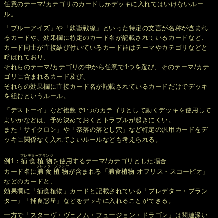
任意のテーマ/カテゴリのカードしかデッキに入れてはいけないルー
ル。
「ブルーアイズ」や「鉄獣戦線」といった特定の文言が名称が含まれ
るカードや、効果欄に特定のカード名が記載されているカードなど、
カード同士が直接結び付いているカード群はテーマやカテゴリなどと
呼ばれており、
それらのテーマ/カテゴリの中から任意で1つを選び、そのテーマ/カテ
ゴリに含まれるカード及び、
それらの効果欄に直接カード名が記載されているカードだけでデッキ
を組むというルール。
「デストーイ」など複数で1つのカテゴリとして動くデッキを使用して
よいかなどは、予め決めておくとトラブルが起きにくい。
また「サイクロン」や「奈落の落とし穴」など特定の汎用カードをデ
ッキに関係なく入れてよいルールなども考えられる。
プレデタープランツ
例1：
捕食植物
を使用するテーマ/カテゴリとした場合
プレデタープランツ
カード名に
捕食植物
が含まれる「捕食植物 オフリス・スコーピオ」
などのカードと、
効果欄に「捕食植物」カードと記載されている「プレデター・プラン
ター」「捕食惑星」などをデッキに入れることができる。
一方で「スターヴ・ヴェノム・フュージョン・ドラゴン」は関連深い