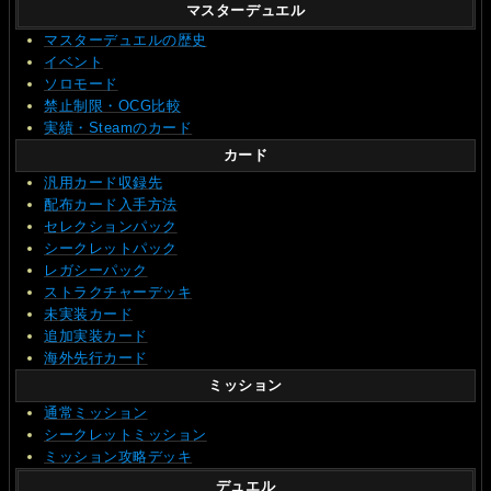
マスターデュエル
マスターデュエルの歴史
イベント
ソロモード
禁止制限・OCG比較
実績・Steamのカード
カード
汎用カード収録先
配布カード入手方法
セレクションパック
シークレットパック
レガシーパック
ストラクチャーデッキ
未実装カード
追加実装カード
海外先行カード
ミッション
通常ミッション
シークレットミッション
ミッション攻略デッキ
デュエル