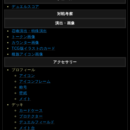
デュエルスコア
対戦考察
演出・画像
召喚演出・特殊演出
トークン画像
カウンター画像
TCG版イラストのカード
種族アイコン画像
アクセサリー
プロフィール
アイコン
アイコンフレーム
称号
壁紙
メイト
デッキ
カードケース
プロテクター
デュエルフィールド
メイト台