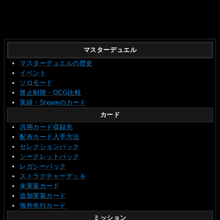
マスターデュエル
マスターデュエルの歴史
イベント
ソロモード
禁止制限・OCG比較
実績・Steamのカード
カード
汎用カード収録先
配布カード入手方法
セレクションパック
シークレットパック
レガシーパック
ストラクチャーデッキ
未実装カード
追加実装カード
海外先行カード
ミッション