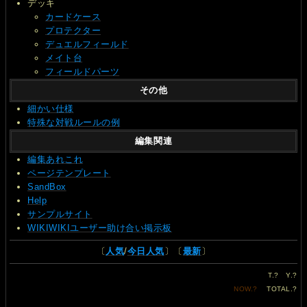
デッキ
カードケース
プロテクター
デュエルフィールド
メイト台
フィールドパーツ
その他
細かい仕様
特殊な対戦ルールの例
編集関連
編集あれこれ
ページテンプレート
SandBox
Help
サンプルサイト
WIKIWIKIユーザー助け合い掲示板
〔
人気
/
今日人気
〕〔
最新
〕
T.
?
Y.
?
NOW.
?
TOTAL.
?