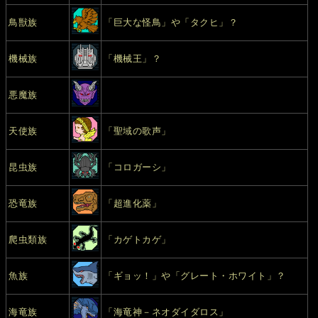
鳥獣族
「巨大な怪鳥」や「タクヒ」？
機械族
「機械王」？
悪魔族
天使族
「聖域の歌声」
昆虫族
「コロガーシ」
恐竜族
「超進化薬」
爬虫類族
「カゲトカゲ」
魚族
「ギョッ！」や「グレート・ホワイト」？
海竜族
「海竜神－ネオダイダロス」