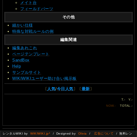
メイト台
フィールドパーツ
その他
細かい仕様
特殊な対戦ルールの例
編集関連
編集あれこれ
ページテンプレート
SandBox
Help
サンプルサイト
WIKIWIKIユーザー助け合い掲示板
〔
人気
/
今日人気
〕〔
最新
〕
T.
-
Y.
-
NOW.
-
TOTAL.
-
レンタルWIKI by
WIKIWIKI.jp*
/ Designed by
Olivia
/
広告について
/ 無料レン