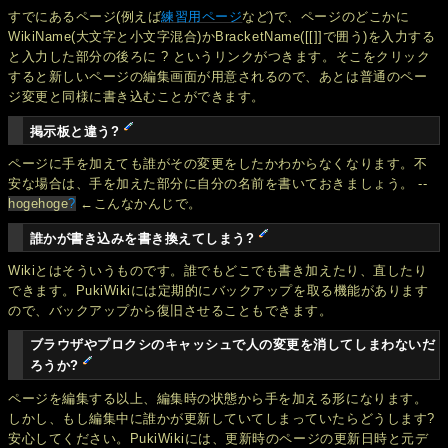
すでにあるページ(例えば
練習用ページ
など)で、ページのどこかに
WikiName(大文字と小文字混合)かBracketName([[]]で囲う)を入力する
と入力した部分の後ろに ? というリンクがつきます。そこをクリック
すると新しいページの編集画面が用意されるので、あとは普通のペー
ジ変更と同様に書き込むことができます。
掲示板と違う?
ページに手を加えても誰がその変更をしたかわからなくなります。不
安な場合は、手を加えた部分に自分の名前を書いておきましょう。 --
hogehoge
?
←こんなかんじで。
誰かが書き込みを書き換えてしまう?
Wikiとはそういうものです。誰でもどこでも書き加えたり、直したり
できます。PukiWikiには定期的にバックアップを取る機能があります
ので、バックアップから復旧させることもできます。
ブラウザやプロクシのキャッシュで人の変更を消してしまわないだ
ろうか?
ページを編集する以上、編集時の状態から手を加える形になります。
しかし、もし編集中に誰かが更新していてしまっていたらどうします?
安心してください。PukiWikiには、更新時のページの更新日時と元デ