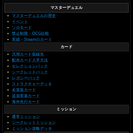
マスターデュエル
マスターデュエルの歴史
イベント
ソロモード
禁止制限・OCG比較
実績・Steamのカード
カード
汎用カード収録先
配布カード入手方法
セレクションパック
シークレットパック
レガシーパック
ストラクチャーデッキ
未実装カード
追加実装カード
海外先行カード
ミッション
通常ミッション
シークレットミッション
ミッション攻略デッキ