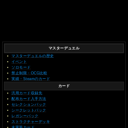
マスターデュエル
マスターデュエルの歴史
イベント
ソロモード
禁止制限・OCG比較
実績・Steamのカード
カード
汎用カード収録先
配布カード入手方法
セレクションパック
シークレットパック
レガシーパック
ストラクチャーデッキ
未実装カード