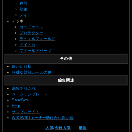
称号
壁紙
メイト
デッキ
カードケース
プロテクター
デュエルフィールド
メイト台
フィールドパーツ
その他
細かい仕様
特殊な対戦ルールの例
編集関連
編集あれこれ
ページテンプレート
SandBox
Help
サンプルサイト
WIKIWIKIユーザー助け合い掲示板
〔
人気
/
今日人気
〕〔
最新
〕