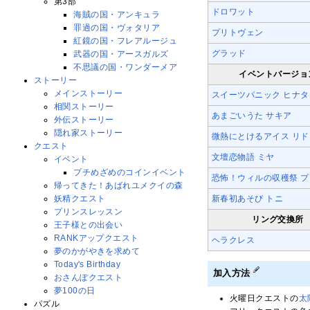
第3部
ドロワット
海賊の国・アンキュラ
罪過の国・ヴォタリア
プリトヴェン
紅鏡の国・フレアルージュ
グラッド
武器の国・アースガルズ
不思議の国・ワンダーメア
イベントバージョ
ストーリー
メインストーリー
スイーツパニック ヒナタ
相関ストーリー
あまごいうた サキア
外伝ストーリー
隠れ家ストーリー
微熱にとけるアイス リド
クエスト
文壇恋物語 ミヤ
イベント
プチめざめのコインイベント
恐怖！ウィルの収穫祭 
帰ってきた！あばれユメクイの森
新春初あそび トニ
妖精クエスト
プリンスレッスン
リング交換所
王子様との出会い
RANKアップクエスト
ヘラクレス
夢のかがやきを求めて
Today's Birthday
加入方法
おさんぽクエスト
夢100の日
火曜日クエストの
太
パズル