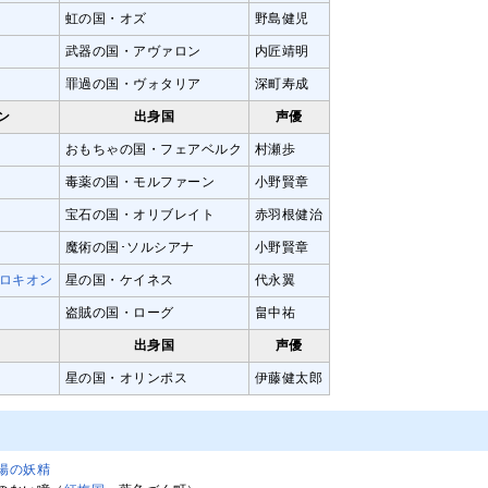
虹の国・オズ
野島健児
武器の国・アヴァロン
内匠靖明
罪過の国・ヴォタリア
深町寿成
ン
出身国
声優
おもちゃの国・フェアベルク
村瀬歩
毒薬の国・モルファーン
小野賢章
宝石の国・オリブレイト
赤羽根健治
魔術の国･ソルシアナ
小野賢章
プロキオン
星の国・ケイネス
代永翼
盗賊の国・ローグ
畠中祐
出身国
声優
星の国・オリンポス
伊藤健太郎
陽の妖精