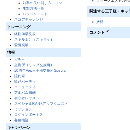
フリークエストの色
効率の良い消し方・コツ
攻撃方法一覧
関連する王子様・キャ
バッジクエスト
スコアチャレンジ
妖精
トレーニング
コメント
経験値早見表
スキル上げ（スキラゲ）
愛情突破
情報
ガチャ
交換所（リング交換所）
10周年Ver.王子様交換所Special
隠れ家
歓迎パーティ
コミュニティ
アルバム報酬
初心者レッスン
スペシャルRANKアップクエスト
ミッション
ログインボーナス
各種検証
キャンペーン