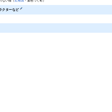
のない瞳（
紅梅国
・葉色づく町）
ラクターなど