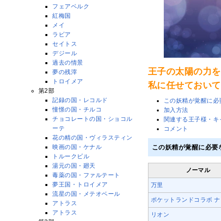
フェアベルク
紅梅国
メイ
ラビア
セイトス
デジール
過去の情景
王子の太陽の力を
夢の残滓
トロイメア
私に任せておいて
第2部
記録の国・レコルド
この妖精が覚醒に必
憧憬の国・チルコ
加入方法
チョコレートの国・ショコル
関連する王子様・キ
ーテ
コメント
花の精の国・ヴィラスティン
映画の国・ケナル
この妖精が覚醒に必要
トルークビル
湯元の国・廻天
ノーマル
毒薬の国・ファルテート
夢王国・トロイメア
万里
流星の国・メテオベール
ポケットランドコラボ 
アトラス
アトラス
リオン