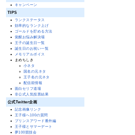
キャンペーン
TIPS
ランクステータス
効率的なランク上げ
ゴールドを貯める方法
覚醒お悩み解決場
王子の誕生日一覧
誕生日のお祝い一覧
メモリアルボイス
まめちしき
小ネタ
国名の元ネタ
王子名の元ネタ
配信前情報
面白セリフ道場
非公式人気投票結果
公式Twitter企画
記念画像リンク
王子様へ100の質問
プリンスアワード番外編
王子様とサマーデート
夢100競技会