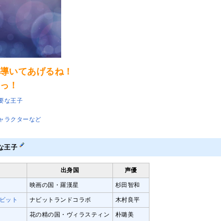
導いてあげるね！
っ！
要な王子
ャラクターなど
な王子
出身国
声優
映画の国・羅漢星
杉田智和
ナビット
ナビットランドコラボ
木村良平
花の精の国・ヴィラスティン
朴璐美