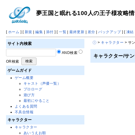
夢王国と眠れる100人の王子様攻略情報 
[
ホーム
] [
新規
|
編集
|
添付
] [
一覧
|
最終更新
|
差分
|
バックアップ
] [
凍結
>
キャラクター
> サ
サイト内検索
AND検索
キャラクター/サ
OR検索
ゲームガイド
ゲーム概要
キャスト（声優一覧）
プロローグ
遊び方
最初にやること
よくある質問
不具合情報
キャラクター
キャラクター
あいうえお順