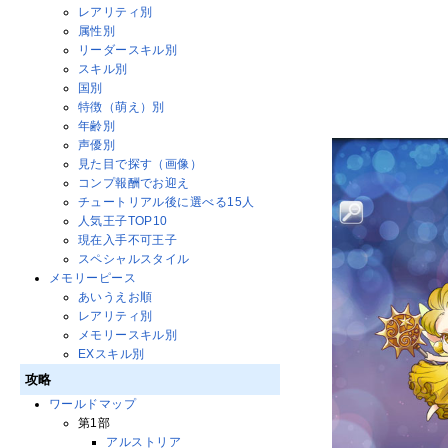
レアリティ別
属性別
リーダースキル別
スキル別
国別
特徴（萌え）別
年齢別
声優別
見た目で探す（画像）
コンプ報酬でお迎え
チュートリアル後に選べる15人
人気王子TOP10
現在入手不可王子
スペシャルスタイル
メモリーピース
あいうえお順
レアリティ別
メモリースキル別
EXスキル別
攻略
ワールドマップ
第1部
アルストリア