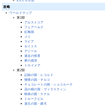
EXスキル別
攻略
ワールドマップ
第1部
アルストリア
フェアベルク
紅梅国
メイ
ラビア
セイトス
デジール
過去の情景
夢の残滓
トロイメア
第2部
記録の国・レコルド
憧憬の国・チルコ
チョコレートの国・ショコルーテ
花の精の国・ヴィラスティン
映画の国・ケナル
トルークビル
湯元の国・廻天