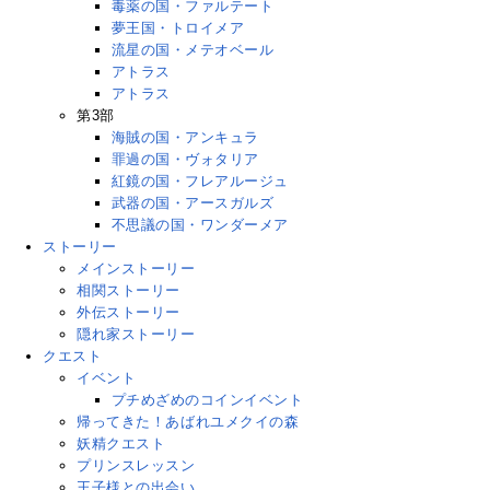
毒薬の国・ファルテート
夢王国・トロイメア
流星の国・メテオベール
アトラス
アトラス
第3部
海賊の国・アンキュラ
罪過の国・ヴォタリア
紅鏡の国・フレアルージュ
武器の国・アースガルズ
不思議の国・ワンダーメア
ストーリー
メインストーリー
相関ストーリー
外伝ストーリー
隠れ家ストーリー
クエスト
イベント
プチめざめのコインイベント
帰ってきた！あばれユメクイの森
妖精クエスト
プリンスレッスン
王子様との出会い