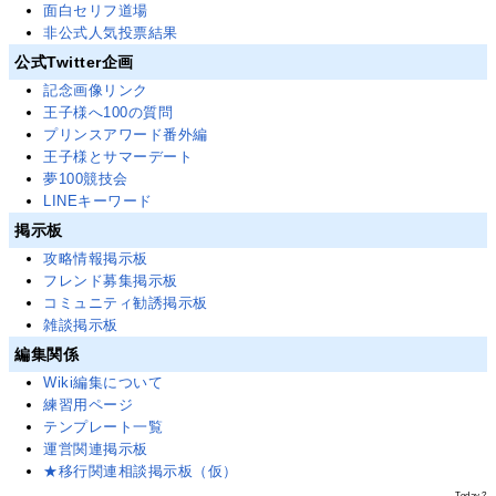
面白セリフ道場
非公式人気投票結果
公式Twitter企画
記念画像リンク
王子様へ100の質問
プリンスアワード番外編
王子様とサマーデート
夢100競技会
LINEキーワード
掲示板
攻略情報掲示板
フレンド募集掲示板
コミュニティ勧誘掲示板
雑談掲示板
編集関係
Wiki編集について
練習用ページ
テンプレート一覧
運営関連掲示板
★移行関連相談掲示板（仮）
Today.
?