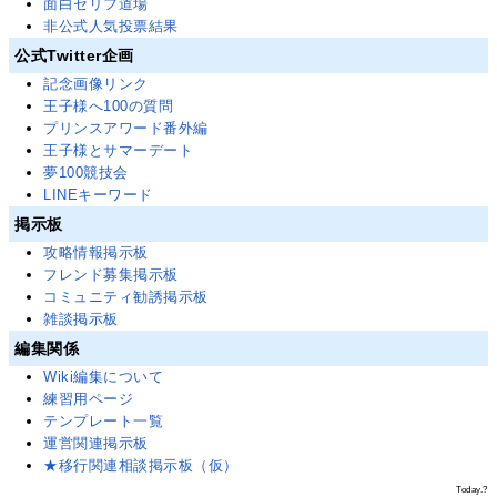
面白セリフ道場
非公式人気投票結果
公式Twitter企画
記念画像リンク
王子様へ100の質問
プリンスアワード番外編
王子様とサマーデート
夢100競技会
LINEキーワード
掲示板
攻略情報掲示板
フレンド募集掲示板
コミュニティ勧誘掲示板
雑談掲示板
編集関係
Wiki編集について
練習用ページ
テンプレート一覧
運営関連掲示板
★移行関連相談掲示板（仮）
Today.
?