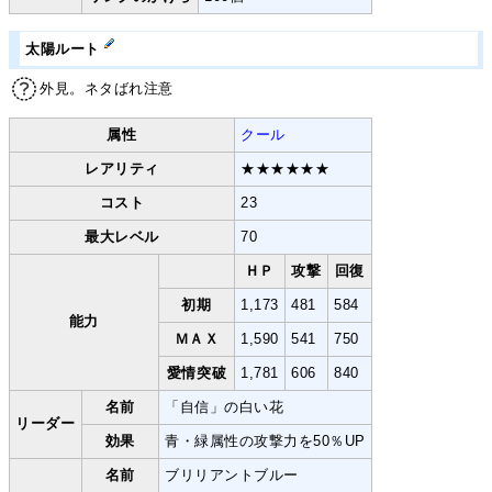
太陽ルート
外見。ネタばれ注意
属性
クール
レアリティ
★★★★★★
コスト
23
最大レベル
70
ＨＰ
攻撃
回復
初期
1,173
481
584
能力
ＭＡＸ
1,590
541
750
愛情突破
1,781
606
840
名前
「自信」の白い花
リーダー
効果
青・緑属性の攻撃力を50％UP
名前
ブリリアントブルー