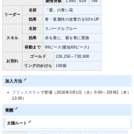
愛情突破
1,883
629
764
名前
「愛」の青い花
リーダー
効果
青・黄属性の攻撃力を50％UP
名前
スパークルブルー
スキル
効果
赤を黄に、紫を青に変換
発動まで
99ピース(最短68ピース)
ゴールド
226,250～730,900
お別れ
リングのかけら
100個
加入方法
プリンスガチャ
で登場（2016年3月1日（火）0:00～3月9日（水）
13:00）
覚醒
太陽ルート