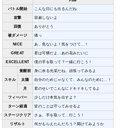
バトル開始
こんな日にも出るんだね
攻撃
容赦しないよ
回復
ありがとう
被ダメージ
痛っ
NICE
あ、危ないよ！気をつけて…！
GREAT
君は可憐だよ…あの花みたいに
EXCELLENT
僕の手を取って？一緒に行こう！
覚醒前
身に余る光栄だね。頑張ってみるよ
スキル
太陽
自分のためじゃなくて、みんなのために…！
月
君のせいでこんなにドキドキしてるよ
フィーバー
少しだけ本気を出すよ？
ターン経過
皆のことは守ってみせるよ
ステージクリア
さぁ、手を取って…行こう！
リザルト
何がもらえたんだろう？開けてみようか