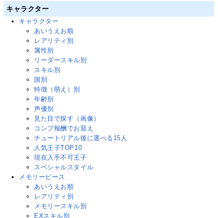
キャラクター
キャラクター
あいうえお順
レアリティ別
属性別
リーダースキル別
スキル別
国別
特徴（萌え）別
年齢別
声優別
見た目で探す（画像）
コンプ報酬でお迎え
チュートリアル後に選べる15人
人気王子TOP10
現在入手不可王子
スペシャルスタイル
メモリーピース
あいうえお順
レアリティ別
メモリースキル別
EXスキル別