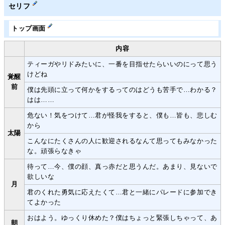
セリフ
トップ画面
内容
ティーガやリドみたいに、一番を目指せたらいいのにって思う
けどね
覚醒
前
僕は先頭に立って何かをするってのはどうも苦手で…わかる？
はは……
危ない！気をつけて…君が怪我をすると、僕も…皆も、悲しむ
から
太陽
こんなにたくさんの人に歓迎されるなんて思ってもみなかった
な。頑張らなきゃ
待って…今、僕の顔、真っ赤だと思うんだ。あまり、見ないで
欲しいな
月
君のくれた勇気に応えたくて…君と一緒にパレードに参加でき
てよかった
おはよう。ゆっくり休めた？僕はちょっと緊張しちゃって、あ
朝