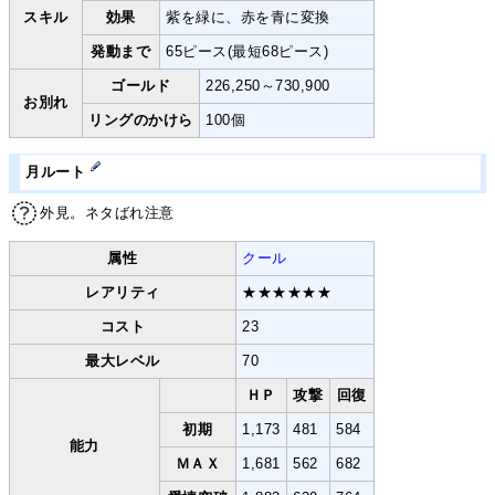
スキル
効果
紫を緑に、赤を青に変換
発動まで
65ピース(最短68ピース)
ゴールド
226,250～730,900
お別れ
リングのかけら
100個
月ルート
外見。ネタばれ注意
属性
クール
レアリティ
★★★★★★
コスト
23
最大レベル
70
ＨＰ
攻撃
回復
初期
1,173
481
584
能力
ＭＡＸ
1,681
562
682