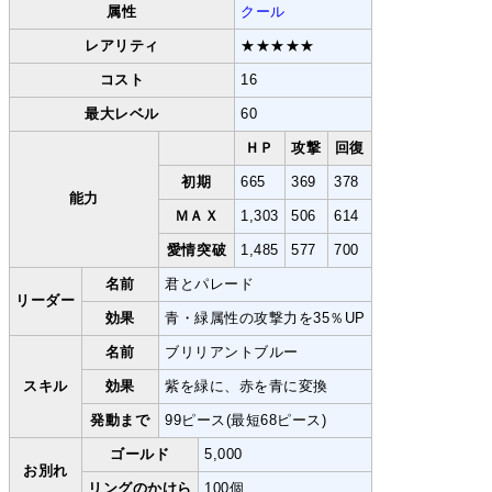
属性
クール
レアリティ
★★★★★
コスト
16
最大レベル
60
ＨＰ
攻撃
回復
初期
665
369
378
能力
ＭＡＸ
1,303
506
614
愛情突破
1,485
577
700
名前
君とパレード
リーダー
効果
青・緑属性の攻撃力を35％UP
名前
ブリリアントブルー
スキル
効果
紫を緑に、赤を青に変換
発動まで
99ピース(最短68ピース)
ゴールド
5,000
お別れ
リングのかけら
100個