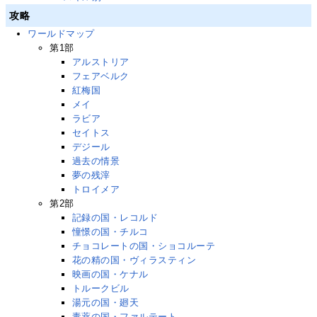
攻略
ワールドマップ
第1部
アルストリア
フェアベルク
紅梅国
メイ
ラビア
セイトス
デジール
過去の情景
夢の残滓
トロイメア
第2部
記録の国・レコルド
憧憬の国・チルコ
チョコレートの国・ショコルーテ
花の精の国・ヴィラスティン
映画の国・ケナル
トルークビル
湯元の国・廻天
毒薬の国・ファルテート