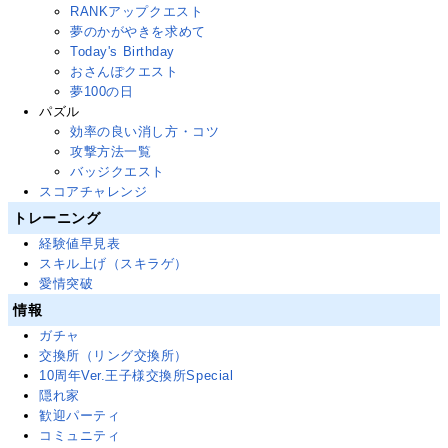
RANKアップクエスト
夢のかがやきを求めて
Today's Birthday
おさんぽクエスト
夢100の日
パズル
効率の良い消し方・コツ
攻撃方法一覧
バッジクエスト
スコアチャレンジ
トレーニング
経験値早見表
スキル上げ（スキラゲ）
愛情突破
情報
ガチャ
交換所（リング交換所）
10周年Ver.王子様交換所Special
隠れ家
歓迎パーティ
コミュニティ