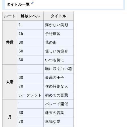
タイトル一覧
ルート
解放レベル
タイトル
1
浮かない笑顔
15
予行練習
共通
30
花の街
50
優しいお節介
60
いつも傍に
-
胸に咲く白い花
30
最高の王子
太陽
70
僕の特別な人
シークレット
初めての言葉
-
パレード開催
30
珠玉の言葉
月
70
幸福な愛