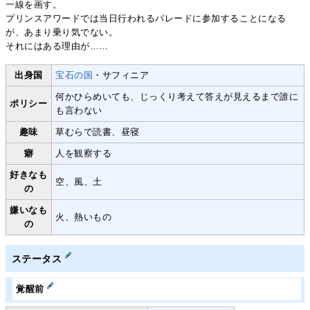
一線を画す。
プリンスアワードでは当日行われるパレードに参加することになる
が、あまり乗り気でない。
それにはある理由が……
出身国
宝石の国
・サフィニア
何かひらめいても、じっくり考えて答えが見えるまで誰に
ポリシー
も言わない
趣味
草むらで読書、昼寝
癖
人を観察する
好きなも
空、風、土
の
嫌いなも
火、熱いもの
の
ステータス
覚醒前