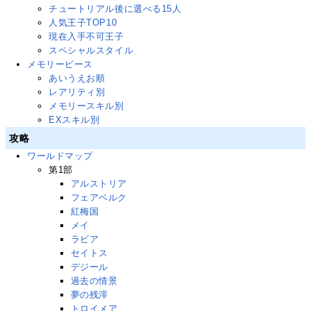
チュートリアル後に選べる15人
人気王子TOP10
現在入手不可王子
スペシャルスタイル
メモリーピース
あいうえお順
レアリティ別
メモリースキル別
EXスキル別
攻略
ワールドマップ
第1部
アルストリア
フェアベルク
紅梅国
メイ
ラビア
セイトス
デジール
過去の情景
夢の残滓
トロイメア