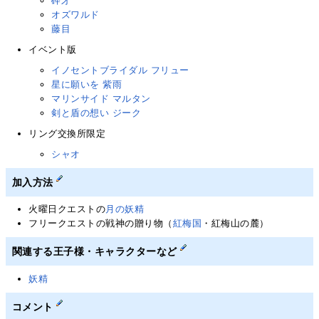
砕牙
オズワルド
藤目
イベント版
イノセントブライダル フリュー
星に願いを 紫雨
マリンサイド マルタン
剣と盾の想い ジーク
リング交換所限定
シャオ
加入方法
火曜日クエストの
月の妖精
フリークエストの戦神の贈り物（
紅梅国
・紅梅山の麓）
関連する王子様・キャラクターなど
妖精
コメント