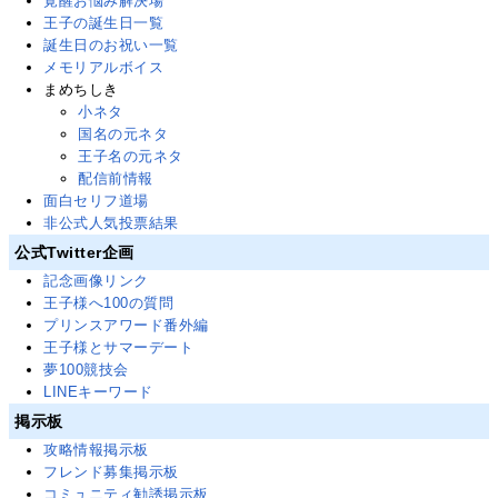
覚醒お悩み解決場
王子の誕生日一覧
誕生日のお祝い一覧
メモリアルボイス
まめちしき
小ネタ
国名の元ネタ
王子名の元ネタ
配信前情報
面白セリフ道場
非公式人気投票結果
公式Twitter企画
記念画像リンク
王子様へ100の質問
プリンスアワード番外編
王子様とサマーデート
夢100競技会
LINEキーワード
掲示板
攻略情報掲示板
フレンド募集掲示板
コミュニティ勧誘掲示板