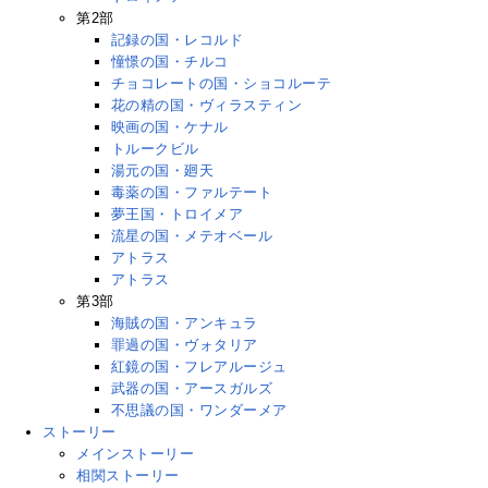
第2部
記録の国・レコルド
憧憬の国・チルコ
チョコレートの国・ショコルーテ
花の精の国・ヴィラスティン
映画の国・ケナル
トルークビル
湯元の国・廻天
毒薬の国・ファルテート
夢王国・トロイメア
流星の国・メテオベール
アトラス
アトラス
第3部
海賊の国・アンキュラ
罪過の国・ヴォタリア
紅鏡の国・フレアルージュ
武器の国・アースガルズ
不思議の国・ワンダーメア
ストーリー
メインストーリー
相関ストーリー