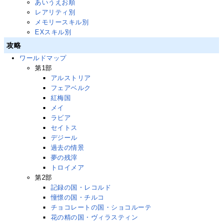
あいうえお順
レアリティ別
メモリースキル別
EXスキル別
攻略
ワールドマップ
第1部
アルストリア
フェアベルク
紅梅国
メイ
ラビア
セイトス
デジール
過去の情景
夢の残滓
トロイメア
第2部
記録の国・レコルド
憧憬の国・チルコ
チョコレートの国・ショコルーテ
花の精の国・ヴィラスティン