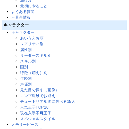
遊び方
最初にやること
よくある質問
不具合情報
キャラクター
キャラクター
あいうえお順
レアリティ別
属性別
リーダースキル別
スキル別
国別
特徴（萌え）別
年齢別
声優別
見た目で探す（画像）
コンプ報酬でお迎え
チュートリアル後に選べる15人
人気王子TOP10
現在入手不可王子
スペシャルスタイル
メモリーピース