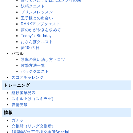
帰ってきた！あばれユメクイの森
妖精クエスト
プリンスレッスン
王子様との出会い
RANKアップクエスト
夢のかがやきを求めて
Today's Birthday
おさんぽクエスト
夢100の日
パズル
効率の良い消し方・コツ
攻撃方法一覧
バッジクエスト
スコアチャレンジ
トレーニング
経験値早見表
スキル上げ（スキラゲ）
愛情突破
情報
ガチャ
交換所（リング交換所）
10周年Ver.王子様交換所Special