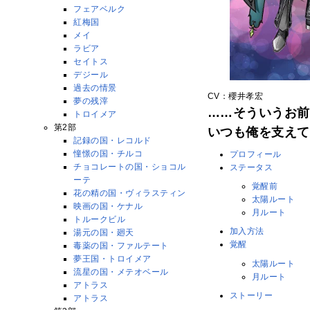
フェアベルク
紅梅国
メイ
ラビア
セイトス
デジール
過去の情景
CV：櫻井孝宏
夢の残滓
……そういうお前
トロイメア
第2部
いつも俺を支えて
記録の国・レコルド
憧憬の国・チルコ
プロフィール
チョコレートの国・ショコル
ステータス
ーテ
覚醒前
花の精の国・ヴィラスティン
太陽ルート
映画の国・ケナル
月ルート
トルークビル
加入方法
湯元の国・廻天
覚醒
毒薬の国・ファルテート
夢王国・トロイメア
太陽ルート
流星の国・メテオベール
月ルート
アトラス
ストーリー
アトラス