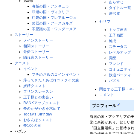
第3部
あらすじ
海賊の国・アンキュラ
タイトル一覧
罪過の国・ヴォタリア
選択肢
紅鏡の国・フレアルージュ
セリフ
武器の国・アースガルズ
不思議の国・ワンダーメア
トップ画面
ストーリー
王子画面
メインストーリー
編成
相関ストーリー
ステータス
外伝ストーリー
レベルアップ
隠れ家ストーリー
覚醒
クエスト
フレンド
イベント
コミュニティ
プチめざめのコインイベント
歓迎パーティ
帰ってきた！あばれユメクイの森
パズル
妖精クエスト
関連する王子様・キ
プリンスレッスン
コメント
王子様との出会い
RANKアップクエスト
プロフィール
夢のかがやきを求めて
Today's Birthday
海底の国・アクアリアの
おさんぽクエスト
常に余裕があり、欲しい
夢100の日
『国交復活祭』に招待さ
パズル
街の様子を見て回る約束