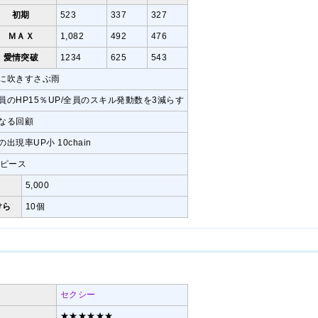
初期
523
337
327
ＭＡＸ
1,082
492
476
愛情突破
1234
625
543
に吹きすさぶ雨
員のHP15％UP/全員のスキル発動数を3減らす
なる回顧
の出現率UP小 10chain
7ピース
5,000
けら
10個
セクシー
★★★★★★