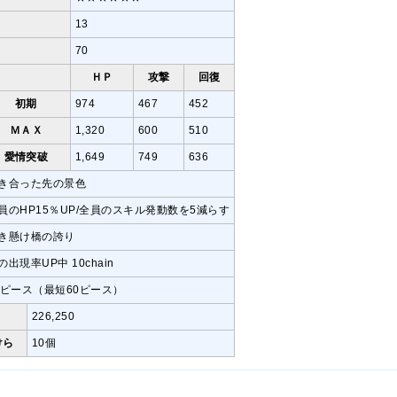
13
70
ＨＰ
攻撃
回復
初期
974
467
452
ＭＡＸ
1,320
600
510
愛情突破
1,649
749
636
き合った先の景色
員のHP15％UP/全員のスキル発動数を5減らす
き懸け橋の誇り
の出現率UP中 10chain
7ピース（最短60ピース）
226,250
けら
10個