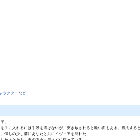
ャラクターなど
王子。
物を手に入れるには手段を選ばないが、突き放されると脆い面もある。抵抗する
れ、催しの少し前にあなたと共にイヴィアを訪れた。
をしたあなたを、雨の中傘も差さずに待っている。