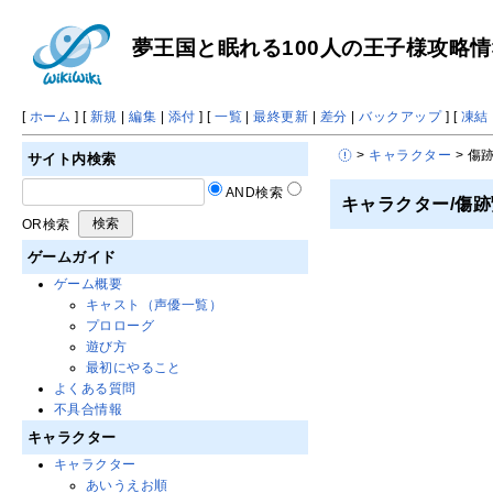
夢王国と眠れる100人の王子様攻略情報 
[
ホーム
] [
新規
|
編集
|
添付
] [
一覧
|
最終更新
|
差分
|
バックアップ
] [
凍結
>
キャラクター
> 傷
サイト内検索
AND検索
キャラクター/傷
OR検索
ゲームガイド
ゲーム概要
キャスト（声優一覧）
プロローグ
遊び方
最初にやること
よくある質問
不具合情報
キャラクター
キャラクター
あいうえお順