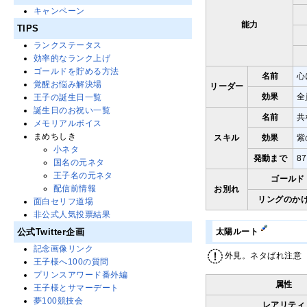
キャンペーン
能力
TIPS
ランクステータス
効率的なランク上げ
ゴールドを貯める方法
名前
心
覚醒お悩み解決場
リーダー
効果
全
王子の誕生日一覧
誕生日のお祝い一覧
名前
共
メモリアルボイス
まめちしき
スキル
効果
紫
小ネタ
発動まで
8
国名の元ネタ
王子名の元ネタ
ゴールド
配信前情報
お別れ
リングのか
面白セリフ道場
非公式人気投票結果
公式Twitter企画
太陽ルート
記念画像リンク
外見。ネタばれ注意
王子様へ100の質問
プリンスアワード番外編
属性
王子様とサマーデート
夢100競技会
レアリティ