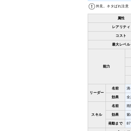
外見。ネタばれ注意
属性
レアリティ
コスト
最大レベル
能力
名前
滴
リーダー
効果
全
名前
雨
スキル
効果
紫
発動まで
8