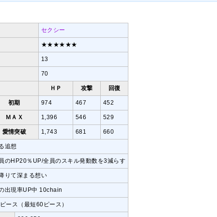
セクシー
★★★★★★
13
70
ＨＰ
攻撃
回復
初期
974
467
452
ＭＡＸ
1,396
546
529
愛情突破
1,743
681
660
る追想
員のHP20％UP/全員のスキル発動数を3減らす
降りて深まる想い
の出現率UP中 10chain
7ピース（最短60ピース）