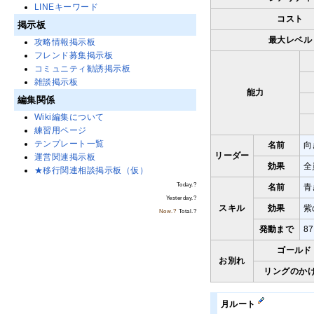
LINEキーワード
コスト
掲示板
最大レベル
攻略情報掲示板
フレンド募集掲示板
コミュニティ勧誘掲示板
雑談掲示板
能力
編集関係
Wiki編集について
練習用ページ
テンプレート一覧
名前
向
リーダー
運営関連掲示板
効果
全
★移行関連相談掲示板（仮）
Today.
?
名前
青
Yesterday.
?
スキル
効果
紫
Now.
?
Total.
?
発動まで
8
ゴールド
お別れ
リングのか
月ルート