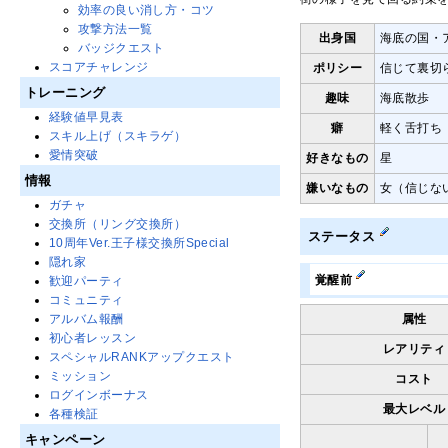
効率の良い消し方・コツ
攻撃方法一覧
出身国
海底の国・
バッジクエスト
スコアチャレンジ
ポリシー
信じて裏切
トレーニング
趣味
海底散歩
経験値早見表
癖
軽く舌打ち
スキル上げ（スキラゲ）
愛情突破
好きなもの
星
情報
嫌いなもの
女（信じな
ガチャ
交換所（リング交換所）
ステータス
10周年Ver.王子様交換所Special
隠れ家
覚醒前
歓迎パーティ
コミュニティ
アルバム報酬
属性
初心者レッスン
レアリティ
スペシャルRANKアップクエスト
ミッション
コスト
ログインボーナス
最大レベル
各種検証
キャンペーン