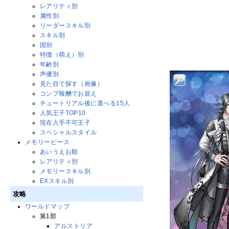
レアリティ別
属性別
リーダースキル別
スキル別
国別
特徴（萌え）別
年齢別
声優別
見た目で探す（画像）
コンプ報酬でお迎え
チュートリアル後に選べる15人
人気王子TOP10
現在入手不可王子
スペシャルスタイル
メモリーピース
あいうえお順
レアリティ別
メモリースキル別
EXスキル別
攻略
ワールドマップ
第1部
アルストリア