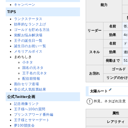
キャンペーン
能力
TIPS
ランクステータス
効率的なランク上げ
名前
答
ゴールドを貯める方法
リーダー
効果
4
覚醒お悩み解決場
王子の誕生日一覧
名前
ド
誕生日のお祝い一覧
メモリアルボイス
スキル
効果
連
まめちしき
発動まで
5
小ネタ
国名の元ネタ
ゴールド
王子名の元ネタ
お別れ
リングのかけ
配信前情報
面白セリフ道場
非公式人気投票結果
太陽ルート
公式Twitter企画
外見。ネタばれ注意
記念画像リンク
王子様へ100の質問
属性
プリンスアワード番外編
王子様とサマーデート
レアリティ
夢100競技会