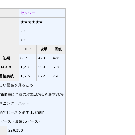
セクシー
★★★★★★
20
70
ＨＰ
攻撃
回復
初期
897
478
478
ＭＡＸ
1,216
538
613
愛情突破
1,519
672
766
しい景色を見るため
chain毎に全員の攻撃10%UP 最大70%
ギニング・ハット
続でピースを消す 13chain
1ピース（最短35ピース）
226,250