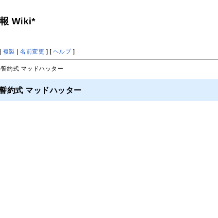
Wiki*
|
複製
|
名前変更
] [
ヘルプ
]
の誓約式 マッドハッター
誓約式 マッドハッター