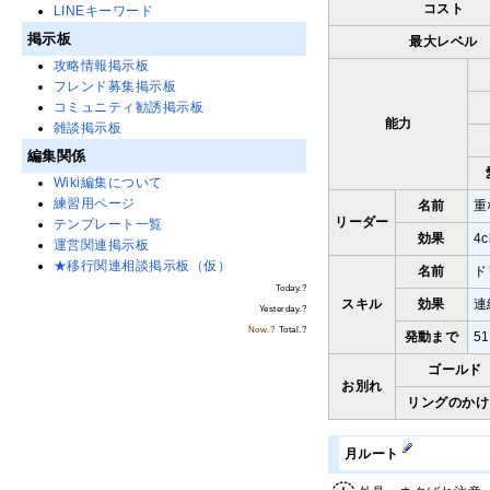
コスト
LINEキーワード
掲示板
最大レベル
攻略情報掲示板
フレンド募集掲示板
コミュニティ勧誘掲示板
能力
雑談掲示板
編集関係
Wiki編集について
練習用ページ
名前
重
リーダー
テンプレート一覧
効果
4
運営関連掲示板
★移行関連相談掲示板（仮）
名前
ド
Today.
?
スキル
効果
連
Yesterday.
?
Now.
?
Total.
?
発動まで
5
ゴールド
お別れ
リングのかけ
月ルート