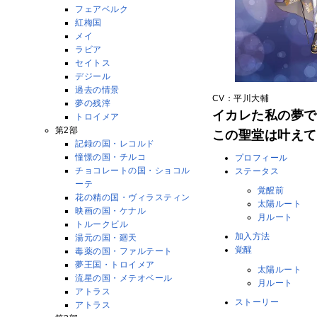
フェアベルク
紅梅国
メイ
ラビア
セイトス
デジール
過去の情景
CV：平川大輔
夢の残滓
イカレた私の夢で
トロイメア
第2部
この聖堂は叶えて
記録の国・レコルド
憧憬の国・チルコ
プロフィール
チョコレートの国・ショコル
ステータス
ーテ
覚醒前
花の精の国・ヴィラスティン
太陽ルート
映画の国・ケナル
月ルート
トルークビル
加入方法
湯元の国・廻天
覚醒
毒薬の国・ファルテート
夢王国・トロイメア
太陽ルート
流星の国・メテオベール
月ルート
アトラス
ストーリー
アトラス