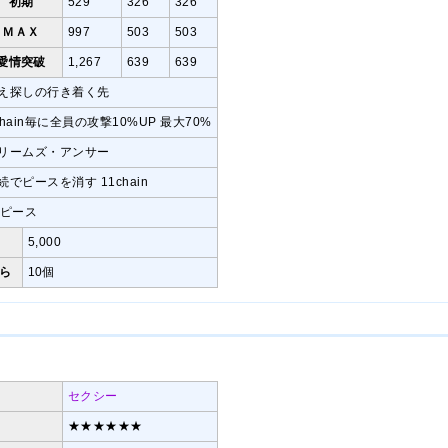
初期
529
326
326
ＭＡＸ
997
503
503
愛情突破
1,267
639
639
え探しの行き着く先
chain毎に全員の攻撃10%UP 最大70%
リームズ・アンサー
続でピースを消す 11chain
1ピース
5,000
ら
10個
セクシー
★★★★★★