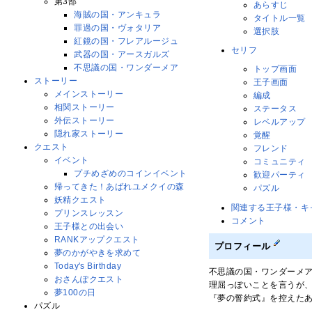
第3部
あらすじ
海賊の国・アンキュラ
タイトル一覧
罪過の国・ヴォタリア
選択肢
紅鏡の国・フレアルージュ
セリフ
武器の国・アースガルズ
不思議の国・ワンダーメア
トップ画面
ストーリー
王子画面
メインストーリー
編成
相関ストーリー
ステータス
外伝ストーリー
レベルアップ
隠れ家ストーリー
覚醒
クエスト
フレンド
イベント
コミュニティ
プチめざめのコインイベント
歓迎パーティ
帰ってきた！あばれユメクイの森
パズル
妖精クエスト
関連する王子様・キ
プリンスレッスン
コメント
王子様との出会い
RANKアップクエスト
プロフィール
夢のかがやきを求めて
Today's Birthday
不思議の国・ワンダーメ
おさんぽクエスト
理屈っぽいことを言うが
夢100の日
『夢の誓約式』を控えた
パズル