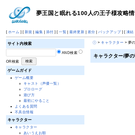
夢王国と眠れる100人の王子様攻略情報 
[
ホーム
] [
新規
|
編集
|
添付
] [
一覧
|
最終更新
|
差分
|
バックアップ
] [
凍結
>
キャラクター
> 夢
サイト内検索
AND検索
キャラクター/夢の
OR検索
ゲームガイド
ゲーム概要
キャスト（声優一覧）
プロローグ
遊び方
最初にやること
よくある質問
不具合情報
キャラクター
キャラクター
あいうえお順