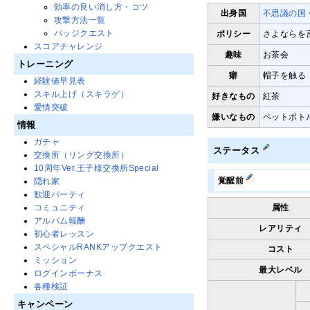
効率の良い消し方・コツ
出身国
不思議の国
攻撃方法一覧
バッジクエスト
ポリシー
さよならを
スコアチャレンジ
趣味
お茶会
トレーニング
癖
帽子を触る
経験値早見表
スキル上げ（スキラゲ）
好きなもの
紅茶
愛情突破
嫌いなもの
ペットボト
情報
ガチャ
ステータス
交換所（リング交換所）
10周年Ver.王子様交換所Special
覚醒前
隠れ家
歓迎パーティ
コミュニティ
属性
アルバム報酬
レアリティ
初心者レッスン
スペシャルRANKアップクエスト
コスト
ミッション
最大レベル
ログインボーナス
各種検証
キャンペーン