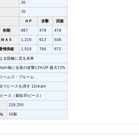
20
70
ＨＰ
攻撃
回復
初期
897
478
478
ＭＡＸ
1,216
613
538
愛情突破
1,519
766
672
なる指輪に見る未来
chain毎に全員の攻撃12%UP 最大72%
リームズ・ブルーム
続でピースを消す 13chain
1ピース（最短35ピース）
226,250
ら
10個