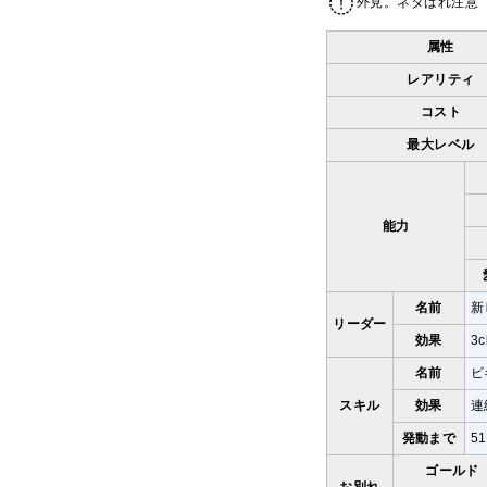
外見。ネタばれ注意
属性
レアリティ
コスト
最大レベル
能力
名前
新
リーダー
効果
3
名前
ビ
スキル
効果
連
発動まで
5
ゴールド
お別れ