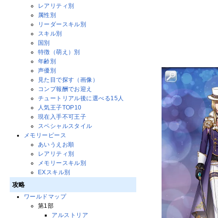
レアリティ別
属性別
リーダースキル別
スキル別
国別
特徴（萌え）別
年齢別
声優別
見た目で探す（画像）
コンプ報酬でお迎え
チュートリアル後に選べる15人
人気王子TOP10
現在入手不可王子
スペシャルスタイル
メモリーピース
あいうえお順
レアリティ別
メモリースキル別
EXスキル別
攻略
ワールドマップ
第1部
アルストリア