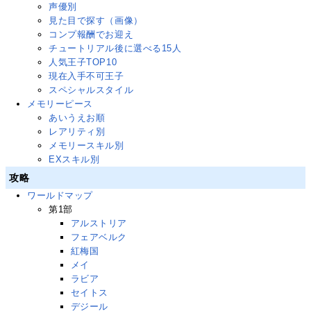
声優別
見た目で探す（画像）
コンプ報酬でお迎え
チュートリアル後に選べる15人
人気王子TOP10
現在入手不可王子
スペシャルスタイル
メモリーピース
あいうえお順
レアリティ別
メモリースキル別
EXスキル別
攻略
ワールドマップ
第1部
アルストリア
フェアベルク
紅梅国
メイ
ラビア
セイトス
デジール