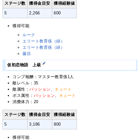
ステージ数
獲得金目安
獲得経験値
5
2,266
600
獲得可能
ルーク
エリート教育係（緑）
エリート教育係（緑）
藤目
仮初恋物語 上級
コンプ報酬：マスター教育係1人
敵レベル：35
敵属性：
パッション
、
キュート
ボス属性：
パッション
、
キュート
消費体力：20
ステージ数
獲得金目安
獲得経験値
5
3,186
900
獲得可能