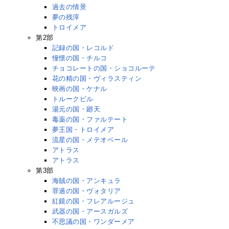
過去の情景
夢の残滓
トロイメア
第2部
記録の国・レコルド
憧憬の国・チルコ
チョコレートの国・ショコルーテ
花の精の国・ヴィラスティン
映画の国・ケナル
トルークビル
湯元の国・廻天
毒薬の国・ファルテート
夢王国・トロイメア
流星の国・メテオベール
アトラス
アトラス
第3部
海賊の国・アンキュラ
罪過の国・ヴォタリア
紅鏡の国・フレアルージュ
武器の国・アースガルズ
不思議の国・ワンダーメア