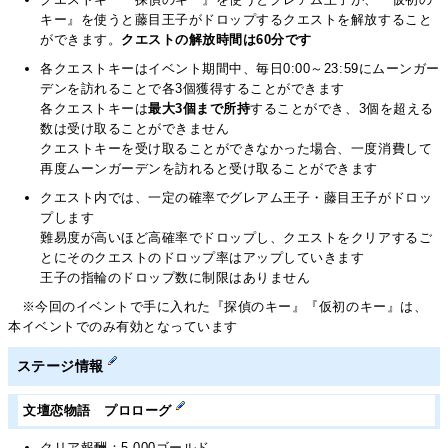
キー』を使うと藤目王子がドロップするクエストを解放すること
ができます。
クエストの解放時間は60分です
各クエストキーはイベント期間中、毎日0:00～23:59にムーンガー
デンを訪れることで各3個獲得することができます
各クエストキーは
最大3個まで所持
することができ、3個を超える
数は受け取ることができません
クエストキーを受け取ることができなかった場合、一度消費して
再度ムーンガーデンを訪れると受け取ることができます
クエスト内では、一定の確率でグレアム王子・藤目王子がドロッ
プします
難易度が高いほど高確率でドロップし、クエストをクリアするご
とにそのクエストのドロップ率はアップしていきます
王子の指輪のドロップ数に制限はありません
※今回のイベントで手に入れた『探偵のキー』『仮初のキー』は、
本イベントでのみ有効となっています
ステージ情報
文壇恋物語 プロローグ
クリア報酬：5,000ゴールド