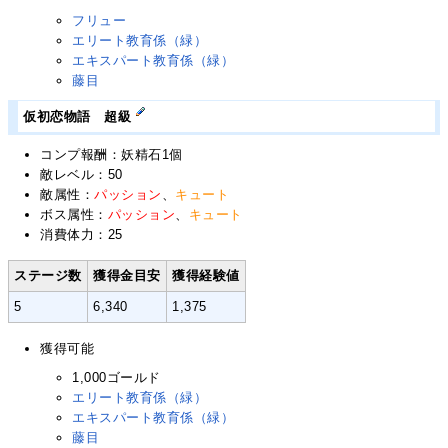
フリュー
エリート教育係（緑）
エキスパート教育係（緑）
藤目
仮初恋物語 超級
コンプ報酬：妖精石1個
敵レベル：50
敵属性：
パッション
、
キュート
ボス属性：
パッション
、
キュート
消費体力：25
ステージ数
獲得金目安
獲得経験値
5
6,340
1,375
獲得可能
1,000ゴールド
エリート教育係（緑）
エキスパート教育係（緑）
藤目