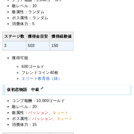
敵レベル：10
敵属性：ランダム
ボス属性：ランダム
消費体力：5
ステージ数
獲得金目安
獲得経験値
3
503
150
獲得可能
600ゴールド
フレンドコイン40枚
エリート教育係（緑）
仮初恋物語 中級
コンプ報酬：10,000ゴールド
敵レベル：20
敵属性：
パッション
、
キュート
ボス属性：
パッション
、
キュート
消費体力：15