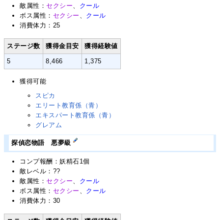
敵属性：
セクシー
、
クール
ボス属性：
セクシー
、
クール
消費体力：25
ステージ数
獲得金目安
獲得経験値
5
8,466
1,375
獲得可能
スピカ
エリート教育係（青）
エキスパート教育係（青）
グレアム
探偵恋物語 悪夢級
コンプ報酬：妖精石1個
敵レベル：??
敵属性：
セクシー
、
クール
ボス属性：
セクシー
、
クール
消費体力：30