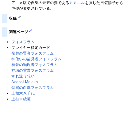
アニメ版で自身の未来の姿である
ミカエル
を演じた日笠陽子から
声優が変更されている。
収録
関連ページ
フォスフラム
プレイヤー指定カード
焔輝の賢者フォスフラム
御使いの後見者フォスフラム
福音の顕現者フォスフラム
神域の霊賢フォスフラム
すれ違う想い
Adonai Melekh
聖翼の白鳳フォスフラム
上柚木八千代
上柚木綾瀬