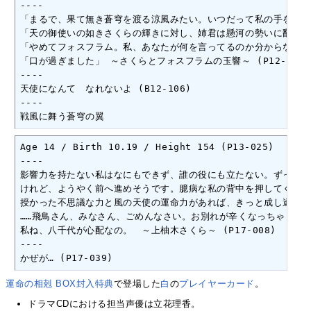
----

「まるで、果て無き蒼穹を渡る涼風みたい。いつだって私の手をすり
「天の御使いの如きさくらの輝きに対し、姉君は懸河の勢いに翻弄さ
「やめてフォスフラム。私、あなたが何を言ってるのか分からない。分
「口が過ぎました」 ～さくらとフォスフラムの玉響～ (P12-006)

----

天使になんて　なれないよ (B12-106)

----

戦風に舞う蒼穹の翼
Age 14 / Birth 10.19 / Height 154 (P13-025)

----

影響力を持たない私はなにもできず、誰の役にも立たない。ずっと自
けれど、ようやく前へ進めそうです。臆病な私の背中を押してくれて
授かった不思議な力と風の天使の運命力があれば、きっと成し遂げら
……飛鳥さん、みなさん、ごめんなさい。お別れが辛くなっちゃうから
私ね、八千代が心配なの。　～上柚木さくら～ (P17-008)

----

かぜが… (P17-039)
運命の相剋 BOX封入特典
で登場した
白
の
プレイヤーカード
。
ドラマCDにおける担当声優は立花理香。