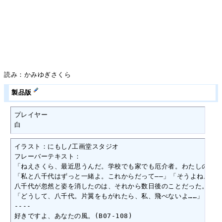
読み：かみゆぎさくら
製品版
プレイヤー

白
イラスト：にもし/工画堂スタジオ

フレーバーテキスト：

「ねえさくら、最近思うんだ。学校でも家でも厄介者。わたしの居場
「私と八千代はずっと一緒よ。これからだって――」「そうよね。ごめ
八千代が忽然と姿を消したのは、それから数日後のことだった。

「どうして、八千代。片翼をもがれたら、私、飛べないよ……」 ～上柚木の
----

好きですよ、あなたの風。(B07-108)
