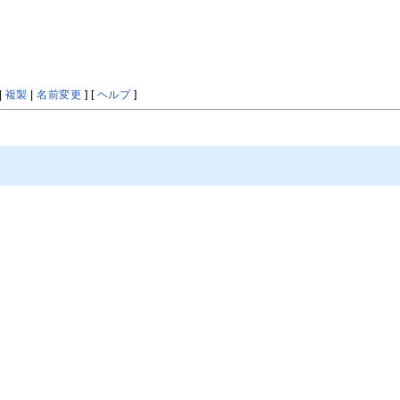
|
複製
|
名前変更
] [
ヘルプ
]