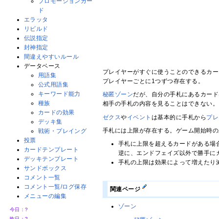
プロモーションカー
ド
エラッタ
リビルド
伝説指定
封神指定
間違えやすいルール
データベース
プレイヤーがすぐに使うことのできるカー
用語集
プレイヤーごとに1つずつ存在する。
公式用語集
キーワード能力
秘匿ゾーン
だが、自分の手札にあるカード
種族
相手の手札の内容を見ることはできない。
カードの効果
ゼクス
や
イベント
は基本的に手札から
プレ
デッキ集
手札には上限が存在する。ゲーム開始時の
戦術・プレイング
投票
手札に上限を超えるカードがある場
カードテンプレート
逆に、エンドフェイズ以外で勝手に
デッキテンプレート
手札の上限は効果によって増えたり
サンドボックス
コメント一覧
コメント一覧/ログ保存
関連ページ
メニューの編集
ゾーン
今日：
?
昨日：
?