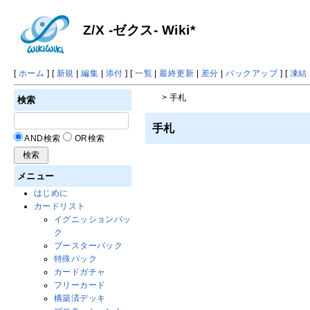
Z/X -ゼクス- Wiki*
[
ホーム
] [
新規
|
編集
|
添付
] [
一覧
|
最終更新
|
差分
|
バックアップ
] [
凍結
> 手札
検索
手札
AND検索
OR検索
メニュー
はじめに
カードリスト
イグニッションパッ
ク
ブースターパック
特殊パック
カードガチャ
フリーカード
構築済デッキ