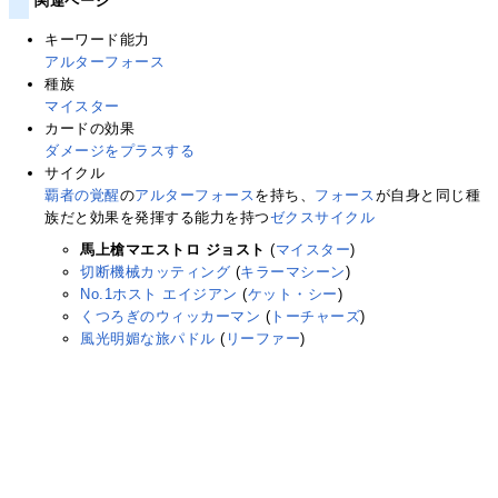
関連ページ
キーワード能力
アルターフォース
種族
マイスター
カードの効果
ダメージをプラスする
サイクル
覇者の覚醒
の
アルターフォース
を持ち、
フォース
が自身と同じ種
族だと効果を発揮する能力を持つ
ゼクス
サイクル
馬上槍マエストロ ジョスト
(
マイスター
)
切断機械カッティング
(
キラーマシーン
)
No.1ホスト エイジアン
(
ケット・シー
)
くつろぎのウィッカーマン
(
トーチャーズ
)
風光明媚な旅パドル
(
リーファー
)