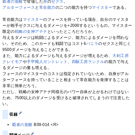
覇者の覚醒
で登場した
赤
の
ゼクス
。
アルターフォース
と
常在能力
の二つの能力を持つ
マイスター
である。
常在能力は
マイスター
のフォースを持っている場合、自分のマイスタ
ーが相手ゼクスに与えるダメージを+2000するというもの。マイスター
限定の
戦略の女神アテナ
といったところだろうか。
与えるダメージは戦闘によるダメージ、能力によるダメージを問わな
い。そのため、このカードも戦闘ではコスト6
バニラ
のゼクスと同じく
9500ダメージを与えることができる。
また、能力によるダメージも与えるダメージが増えるため、
大剣工房
クレイモア
や
手甲職人ガントレット
、
四駆工房ランクル
の能力で与え
るダメージの量も増える。
フォースのマイスターのコストは指定されていないため、自身がアル
ターフォースを持っていることと相まって常在能力を発揮することは
非常に簡単だろう。
ただし、戦略の女神アテナ同様元のパワー自体が上がるわけではない
ため、7500以上のダメージを受けると破壊されてしまうので注意した
い。
収録
覇者の覚醒
B09-014 <R>