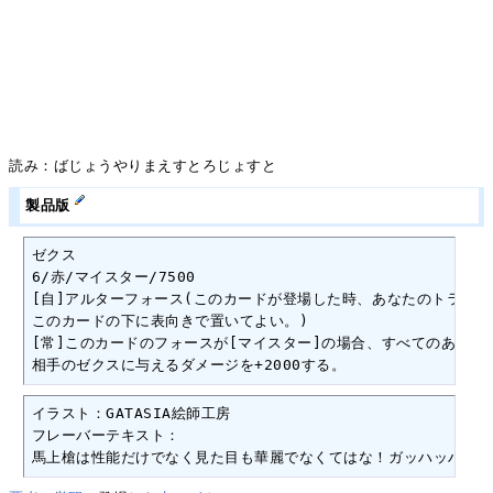
読み：ばじょうやりまえすとろじょすと
製品版
ゼクス

6/赤/マイスター/7500

[自]アルターフォース(このカードが登場した時、あなたのトラッシ
このカードの下に表向きで置いてよい。)

[常]このカードのフォースが[マイスター]の場合、すべてのあなたの
相手のゼクスに与えるダメージを+2000する。
イラスト：GATASIA絵師工房

フレーバーテキスト：

馬上槍は性能だけでなく見た目も華麗でなくてはな！ガッハッハ！ 