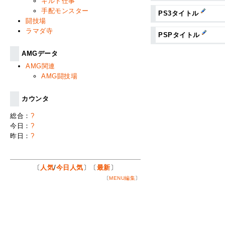
ギルド仕事
手配モンスター
PS3タイトル
闘技場
ラマダ寺
PSPタイトル
AMGデータ
AMG関連
AMG闘技場
カウンタ
総合：
?
今日：
?
昨日：
?
〔
人気
/
今日人気
〕〔
最新
〕
〔
MENU編集
〕