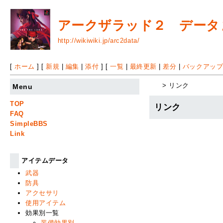
アークザラッド２ データまと
http://wikiwiki.jp/arc2data/
[
ホーム
] [
新規
|
編集
|
添付
] [
一覧
|
最終更新
|
差分
|
バックアッ
> リンク
Menu
TOP
リンク
FAQ
SimpleBBS
Link
アイテムデータ
武器
防具
アクセサリ
使用アイテム
効果別一覧
装備効果別