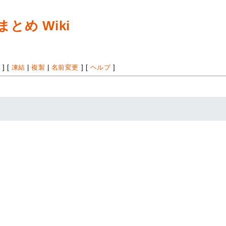
め Wiki
プ
] [
凍結
|
複製
|
名前変更
] [
ヘルプ
]