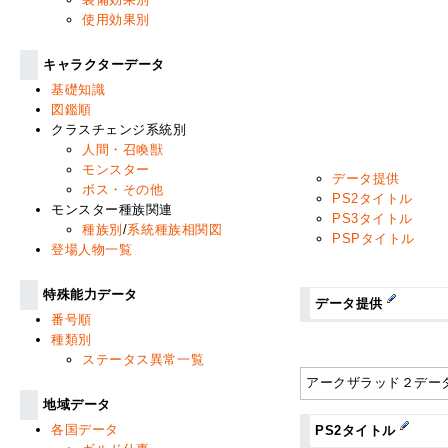
使用効果別
キャラクターデータ
基礎知識
図鑑順
クラスチェンジ系統別
人間・召喚獣
モンスター
データ提供
ボス・その他
PS2タイトル
モンスター種族関連
PS3タイトル
種族別
/
系統種族相関図
PSPタイトル
登場人物一覧
特殊能力データ
データ提供
番号順
種類別
ステータス異常一覧
アークザラッド２データ
地域データ
各国データ
PS2タイトル