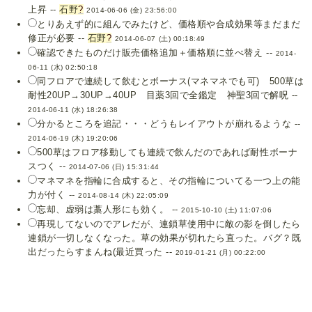
上昇 --
石野
?
2014-06-06 (金) 23:56:00
とりあえず的に組んでみたけど、価格順や合成効果等まだまだ
修正が必要 --
石野
?
2014-06-07 (土) 00:18:49
確認できたものだけ販売価格追加＋価格順に並べ替え --
2014-
06-11 (水) 02:50:18
同フロアで連続して飲むとボーナス(マネマネでも可) 500草は
耐性20UP→30UP→40UP 目薬3回で全鑑定 神聖3回で解呪 --
2014-06-11 (水) 18:26:38
分かるところを追記・・・どうもレイアウトが崩れるような --
2014-06-19 (木) 19:20:06
500草はフロア移動しても連続で飲んだのであれば耐性ボーナ
スつく --
2014-07-06 (日) 15:31:44
マネマネを指輪に合成すると、その指輪についてる一つ上の能
力が付く --
2014-08-14 (木) 22:05:09
忘却、虚弱は藁人形にも効く。 --
2015-10-10 (土) 11:07:06
再現してないのでアレだが、連鎖草使用中に敵の影を倒したら
連鎖が一切しなくなった。草の効果が切れたら直った。バグ？既
出だったらすまんね(最近買った --
2019-01-21 (月) 00:22:00