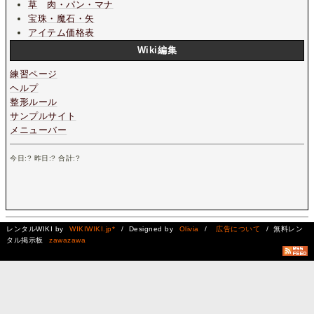
草
肉・パン・マナ
宝珠・魔石・矢
アイテム価格表
Wiki編集
練習ページ
ヘルプ
整形ルール
サンプルサイト
メニューバー
今日:
?
昨日:
?
合計:
?
レンタルWIKI by
WIKIWIKI.jp*
/ Designed by
Olivia
/
広告について
/ 無料レン
タル掲示板
zawazawa