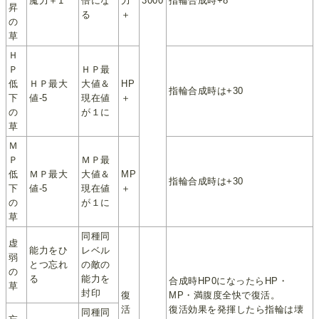
魔力＋1
倍にな
力
3000
指輪合成時+8
昇
る
＋
の
草
Ｈ
Ｐ
ＨＰ最
低
ＨＰ最大
大値＆
HP
指輪合成時は+30
下
値‐5
現在値
＋
の
が１に
草
Ｍ
Ｐ
ＭＰ最
低
ＭＰ最大
大値＆
MP
指輪合成時は+30
下
値‐5
現在値
＋
の
が１に
草
同種同
虚
能力をひ
レベル
弱
とつ忘れ
の敵の
の
る
能力を
合成時HP0になったらHP・
草
封印
復
MP・満腹度全快で復活。
活
復活効果を発揮したら指輪は壊
同種同