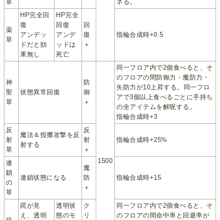
草
ネる。
HP完全回
HP完全
復
回復
回
薬
アンデッ
アンデ
復
指輪合成時+0.5
草
ドだと効
ッドは
＋
果無し
死亡
同一フロア内で2個食べると、そ
のフロアの間防御力・魔防力・
神
防
矢防力が10上昇する。同一フロ
聖
状態異常回復
御
アで3個以上食べるごとに手持ち
草
＋
の全アイテムを解呪する。
指輪合成時+3
反
反
魔法＆投擲攻撃を反
射
射
指輪合成時+25%
射する
草
＋
1500
連
魔
鎖
連鎖状態になる
防
指輪合成時+15
の
＋
草
罠が見
透明状
ク
同一フロア内で2個食べると、そ
え、透明
態のモ
リ
のフロアの間命中率と回避率が