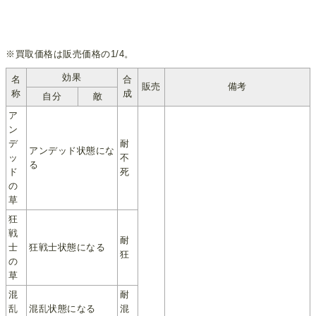
※買取価格は販売価格の1/4。
効果
名
合
販売
備考
称
成
自分
敵
ア
ン
デ
耐
アンデッド状態にな
ッ
不
る
ド
死
の
草
狂
戦
耐
士
狂戦士状態になる
狂
の
草
混
耐
乱
混乱状態になる
混