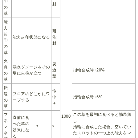
印
封
の
草
能
力
耐
封
能力封印状態になる
能
印
封
の
草
火
炎
炎
弱炎ダメージ＆その
追
指輪合成時+20%
の
場に火柱が立つ
撃
草
転
命
送
フロアのどこかにワ
中
指輪合成時+5%
の
ープする
＋
草
マ
この草を最初に食べると効果無
1000
直前に食
ネ
し
べた草の
マ
？
*
指輪に合成した場合、空いてい
効果にな
ネ
たスロットの一つ上の能力をマ
る