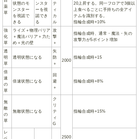
目
状態のモ
ンスタ
テ
20上昇する。同一フロアで3個以
薬
ンスター
ーを視
ィ
上食べるごとに手持ちの全アイ
草
を視認で
認でき
カ
テムを識別する。
きる
る
ル
指輪合成時+10%
強
ライズ＋物理バリア
攻
指輪合成時、通常・魔法・矢の
化
＋魔法バリア＋力た
撃
攻撃力が5ポイント増加
草
め＋光の壁
＋
透
矢
明
透明状態になる
防
指輪合成時+15
2000
草
＋
倍
回
速
倍速状態になる
避
指輪合成時+8%
の
＋
草
ク
無
リ
敵
無敵状態になる
テ
指輪合成時+15%
の
ィ
草
G
レ
2500
ベ