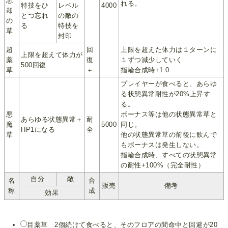
忘
れる。
特技をひ
レベル
4000
却
とつ忘れ
の敵の
の
る
特技を
草
封印
超
回
上限を超えた体力は１ターンに
上限を超えて体力が
薬
復
１ずつ減少していく
500回復
草
＋
指輪合成時+1.0
プレイヤーが食べると、あらゆ
る状態異常耐性が20%上昇す
る。
悪
ボーナス等は他の状態異常草と
あらゆる状態異常＋
耐
魔
5000
同じ。
HP1になる
全
草
他の状態異常草の前後に飲んで
もボーナスは発生しない。
指輪合成時、すべての状態異常
の耐性+100%（完全耐性）
自分
敵
名
合
販売
備考
称
成
効果
目薬草 2個続けて食べると、そのフロアの間命中と回避が20