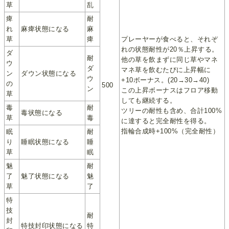
草
乱
痺
耐
れ
麻痺状態になる
麻
草
痺
プレーヤーが食べると、それぞ
れの状態耐性が20％上昇する。
ダ
耐
他の草を飲まずに同じ草やマネ
ウ
ダ
マネ草を飲むたびに上昇幅に
ン
ダウン状態になる
ウ
+10ボーナス。(20→30→40)
の
500
ン
この上昇ボーナスはフロア移動
草
しても継続する。
毒
耐
ツリーの耐性も含め、合計100%
毒状態になる
草
毒
に達すると完全耐性を得る。
指輪合成時+100%（完全耐性）
眠
耐
り
睡眠状態になる
睡
草
眠
魅
耐
了
魅了状態になる
魅
草
了
特
技
耐
封
特技封印状態になる
特