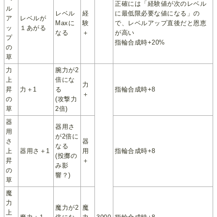
正確には「経験値が次のレベル
ル
レベル
経
に最低限必要な値になる」の
ア
レベルが
Maxに
験
で、レベルアップ直後だと恩恵
ッ
１あがる
なる
＋
が高い
プ
指輪合成時+20%
の
草
力
腕力が2
上
倍にな
力
昇
力＋1
る
指輪合成時+8
＋
の
(攻撃力
草
2倍)
器
器用さ
用
が2倍に
さ
器
なる
上
器用さ＋1
用
指輪合成時+8
(投擲の
昇
＋
み影
の
響？)
草
魔
力
魔力が2
魔
上