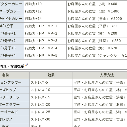
ドクターカレー
行動力+10
お店屋さんの亡霊 （湖）￥400
スープカレー
行動力+12
お店屋さんの亡霊 （崖）￥1400
製セドナカレー
行動力+14
お店屋さんの亡霊（雪山）￥2000
ｸｽﾋﾟｱ分子
行動力・HP・MP+1
お店屋さんの亡霊（平原） ￥90
ｽﾋﾟｱ分子+1
行動力・HP・MP+2
お店屋さんの亡霊（林） ￥200
ｽﾋﾟｱ分子+2
行動力・HP・MP+3
お店屋さんの亡霊（浜辺） ￥350
ｽﾋﾟｱ分子+3
行動力・HP・MP+4
お店屋さんの亡霊（海） ￥670
ｽﾋﾟｱ分子+4
行動力・HP・MP+5
お店屋さんの亡霊（ジャングル） ￥1
汚れ・ぢ回復系
名前
効果
入手方法
ションフラワー
ストレス-5
宝箱・お店屋さんの亡霊（平原） 
ーズヒップ
ストレス-10
宝箱・お店屋さんの亡霊（林） ￥
ベリーリーフ
ストレス-15
宝箱・お店屋さんの亡霊（浜辺） 
ダーフラワー
ストレス-20
宝箱・お店屋さんの亡霊（洞窟） 
リーゴールド
ストレス-25
宝箱・お店屋さんの亡霊（湖） ￥
オレガノ
ストレス-30
宝箱・お店屋さんの亡霊（雪山） 
香水
汚れ-8
合成