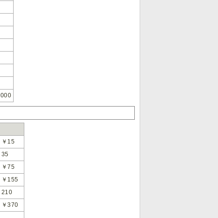
000
￥15
35
￥75
￥155
210
￥370