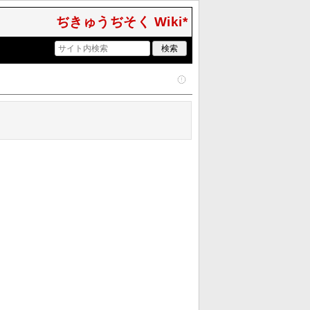
ぢきゅうぢそく Wiki*