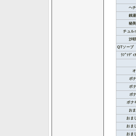
ヘ
銭
秘
チュル
沙
QTソープ（
ﾗﾌﾟｿﾃ
ボ
ボ
ボ
ボナ
お
おま
おま
おま