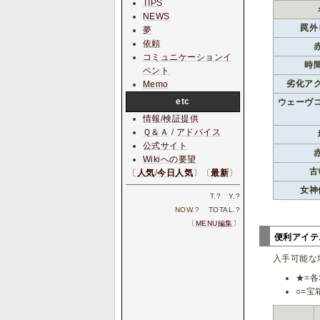
TIPS
NEWS
罠外
夢
依頼
コミュニケーションイ
時
ベント
劣化ア
Memo
etc
ウェーヴ
情報/検証提供
Ｑ＆Ａ
/
アドバイス
公式サイト
Wikiへの要望
古
〔
人気
/
今日人気
〕〔
最新
〕
女神
T.
?
Y.
?
NOW.
?
TOTAL.
?
〔
MENU編集
〕
便利アイ
入手可能な
★=
○=