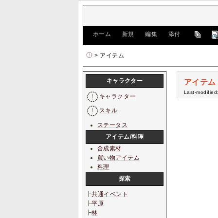
[
ホーム
|
新規
|
編集
|
添付
]
> アイテム
キャラクター
アイテム
Last-modified
キャラクター
スキル
ステータス
アイテム/料理
合成素材
買い物アイテム
料理
探索
┣
共通イベント
┣
平原
┣
林