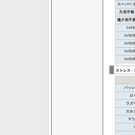
スーパー
天長手製
魔夕美手
ｼｪｲ
ｼｪｲｸ
ｼｪｲｸ
ｼｪｲｸ
ｼｪｲｸ
ストレス・
パッ
ロ
ラズ
エル
マ