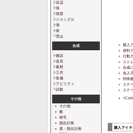
┣
浜辺
┣
海
┣
洞窟
┣
ジャングル
┣
湖
┣
崖
┗
雪山
購入
合成
便利
┣
施設
行動
┣
道具
スト
┣
素材
合成
┣
工作
魚入
┣
装備
特殊
┣
アビリティ
ステ
┗
試験
ステー
<Com
その他
その他
敵
称号
脱出計画
購入アイ
真・脱出計画