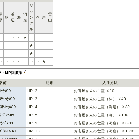
ジ
ャ
平
浜
洞
雪
林
海
ン
湖
崖
原
辺
窟
山
グ
ル
○
○
★
★
○
★
○
○
○
○
○
○
○
★
P・MP回復系
名前
効果
入手方法
ｨｯｸﾊﾟﾝ
HP+2
お店屋さんの亡霊 ￥10
ｽﾃｨｯｸﾊﾟﾝ
HP+3
お店屋さんの亡霊（林） ￥40
ｽﾃｨｯｸﾊﾟﾝ
HP+4
お店屋さんの亡霊（浜辺） ￥80
ｸﾊﾟﾝ505
HP+5
お店屋さんの亡霊（海） ￥190
ｯｸﾊﾟﾝ99
HP+9
お店屋さんの亡霊（洞窟） ￥320
ﾊﾟﾝFINAL
HP+10
お店屋さんの亡霊（洞窟） ￥1020