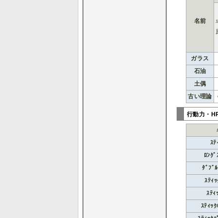
名前
ガラス
石油
土偶
古い理論
行動力・H
ｽﾃ
ﾛﾝｸﾞ
ﾀﾞﾌﾞﾙ
ｽﾃｨｯ
ｽﾃｨ
ｽﾃｨｯｸ