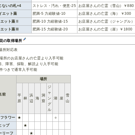
じないの札+4
ストレス・汚れ・便意-25
お店屋さんの亡霊（雪山）￥880
イエット薬
肥満-5 力経験値-10
お店屋さんの亡霊（海） ￥300
イエット薬Ⅱ
肥満-10 力経験値-15
お店屋さんの亡霊（ジャングル） 
イエット薬Ⅲ
肥満-15 力経験値-20
お店屋さんの亡霊（崖）￥1800
花の取得場所
場所対応表
各場所のお店屋さんの亡霊より入手可能
宝箱、障害、採取、解読より入手可能
条件つきで通常入手可能
場所
ジ
ャ
名前
平
浜
洞
雪
林
海
ン
湖
崖
原
辺
窟
山
グ
ル
ンフラワー
★
○
ヒップ
★
ーリーフ
★