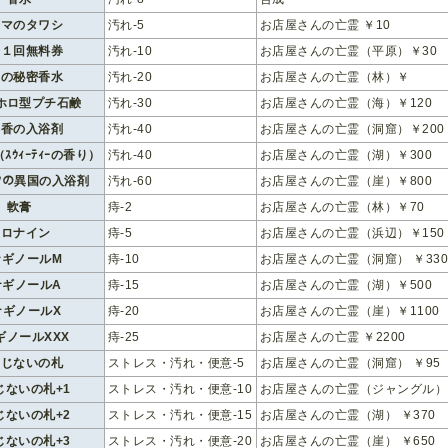
チマのタワシ
汚れ-5
お店屋さんの亡霊 ￥10
湯１回無料券
汚れ-10
お店屋さんの亡霊（平原）￥30
美の秘密香水
汚れ-20
お店屋さんの亡霊（林）￥
ホロ型プチ石鹸
汚れ-30
お店屋さんの亡霊（海）￥120
耶香の入浴剤
汚れ-40
お店屋さんの亡霊（洞窟）￥200
ｽｳｨｰﾃｨｰの香り）
汚れ-40
お店屋さんの亡霊（湖）￥300
ﾞｨｱの異国の入浴剤
汚れ-60
お店屋さんの亡霊（崖）￥800
軟膏
痔-2
お店屋さんの亡霊（林）￥70
オロナイン
痔-5
お店屋さんの亡霊（浜辺）￥150
ナギノールM
痔-10
お店屋さんの亡霊（洞窟） ￥33
ナギノールA
痔-15
お店屋さんの亡霊（湖）￥500
ナギノールX
痔-20
お店屋さんの亡霊（崖）￥1100
ギノールXXX
痔-25
お店屋さんの亡霊 ￥2200
まじないの札
ストレス・汚れ・便意-5
お店屋さんの亡霊（洞窟） ￥95
じないの札+1
ストレス・汚れ・便意-10
お店屋さんの亡霊（ジャングル） 
じないの札+2
ストレス・汚れ・便意-15
お店屋さんの亡霊（湖） ￥370
じないの札+3
ストレス・汚れ・便意-20
お店屋さんの亡霊（崖） ￥650