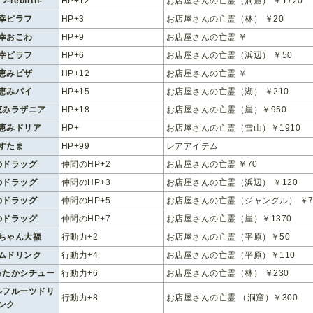
ﾟﾝ-rebirth-
HP+12
お店屋さんの亡霊（洞窟） ￥1720
幸ピラフ
HP+3
お店屋さんの亡霊（林） ￥20
幸おこわ
HP+9
お店屋さんの亡霊 ￥
幸ピラフ
HP+6
お店屋さんの亡霊（浜辺） ￥50
恵みピザ
HP+12
お店屋さんの亡霊 ￥
恵みパイ
HP+15
お店屋さんの亡霊（湖） ￥210
恵みラザニア
HP+18
お店屋さんの亡霊（崖）￥950
恵みドリア
HP+
お店屋さんの亡霊（雪山）￥1910
すたま
HP+99
レアアイテム
のドラッグ
仲間のHP+2
お店屋さんの亡霊 ￥70
のドラッグ
仲間のHP+3
お店屋さんの亡霊（浜辺） ￥120
のドラッグ
仲間のHP+5
お店屋さんの亡霊（ジャングル） ￥7
のドラッグ
仲間のHP+7
お店屋さんの亡霊（崖）￥1370
ちゃん大福
行動力+2
お店屋さんの亡霊（平原）￥50
ムドリンク
行動力+4
お店屋さんの亡霊（平原）￥110
ったかシチュー
行動力+6
お店屋さんの亡霊（林） ￥230
ルフルーツドリ
行動力+8
お店屋さんの亡霊 （洞窟）￥300
ンク