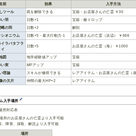
名前
効果
入手方法
しツール
罠を解除できる
宝箱・お店屋さんの亡霊 ￥30
赤い羽
日数+1
宝箱・敵ドロップ
間蝿の羽
日数+2
解剖
クシオニウム
日数+5・最大行動力-1
お店屋さんの亡霊（浜辺） ￥666
コイラバタフラ
日数+5
お店屋さんの亡霊（海） ￥1000
イ
地図
地学経験値アップ
宝箱
赤い実
MPアップ
宝箱
い理論
スキルが修得できる
レアアイテム・お店屋さんの亡霊（崖）
像の欠片
仲間の最大HP+2
レアアイテム
テム入手場所
場所対応表
各場所のお店屋さんの亡霊より入手可能
宝箱、障害、採取、解読より入手可能
場所