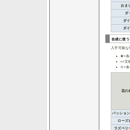
おま
ダ
ダ
ダ
合成に使う
入手可能な
★=
○=
※=
花の
パッショ
ローズ
ラズベリ