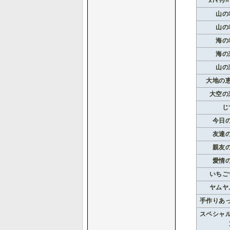
ｽﾃｨｯｸﾊ
山の
山の
海の
海の
山の
大地の
大空の
じ
今日
友達
親友
愛情
いちご
ヤムヤ
手作りあ
スペシャ