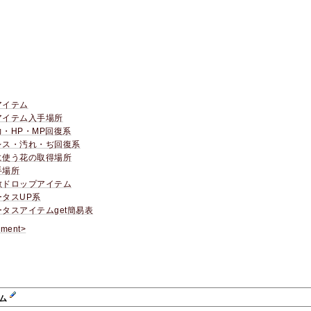
アイテム
アイテム入手場所
力・HP・MP回復系
レス・汚れ・ぢ回復系
に使う花の取得場所
手場所
敵ドロップアイテム
ータスUP系
タスアイテムget簡易表
ment>
テム