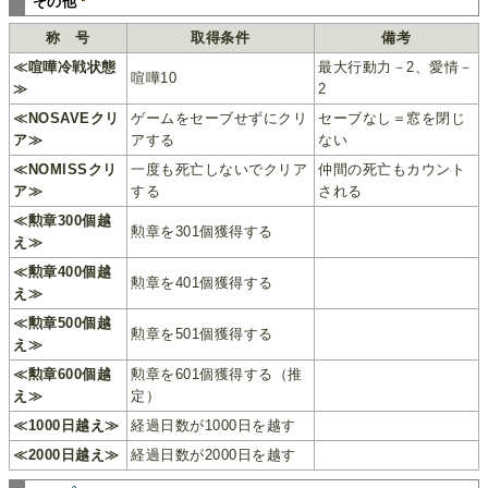
その他
称 号
取得条件
備考
≪喧嘩冷戦状態
最大行動力－2、愛情－
喧嘩10
≫
2
≪NOSAVEクリ
ゲームをセーブせずにクリ
セーブなし＝窓を閉じ
ア≫
アする
ない
≪NOMISSクリ
一度も死亡しないでクリア
仲間の死亡もカウント
ア≫
する
される
≪勲章300個越
勲章を301個獲得する
え≫
≪勲章400個越
勲章を401個獲得する
え≫
≪勲章500個越
勲章を501個獲得する
え≫
≪勲章600個越
勲章を601個獲得する（推
え≫
定）
≪1000日越え≫
経過日数が1000日を越す
≪2000日越え≫
経過日数が2000日を越す