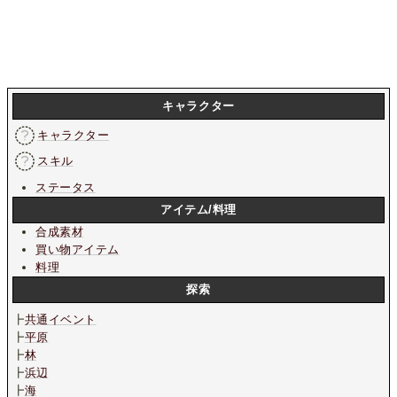
キャラクター
キャラクター
スキル
ステータス
アイテム/料理
合成素材
買い物アイテム
料理
探索
┣
共通イベント
┣
平原
┣
林
┣
浜辺
┣
海