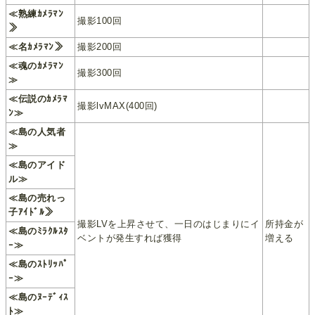
≪熟練ｶﾒﾗﾏﾝ
撮影100回
≫
≪名ｶﾒﾗﾏﾝ≫
撮影200回
≪魂のｶﾒﾗﾏﾝ
撮影300回
≫
≪伝説のｶﾒﾗﾏ
撮影lvMAX(400回)
ﾝ≫
≪島の人気者
≫
≪島のアイド
ル≫
≪島の売れっ
子ｱｲﾄﾞﾙ≫
撮影LVを上昇させて、一日のはじまりにイ
所持金が
≪島のﾐﾗｸﾙｽﾀ
ベントが発生すれば獲得
増える
ｰ≫
≪島のｽﾄﾘｯﾊﾟ
ｰ≫
≪島のﾇｰﾃﾞｨｽ
ﾄ≫