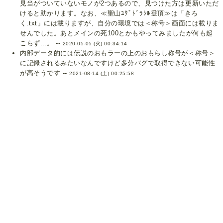
見当がついていないモノが2つあるので、見つけた方は更新いただ
けると助かります。なお、≪聖山ﾕｸﾞﾄﾞﾗｼﾙ登頂≫は「きろ
く.txt」には載りますが、自分の環境では＜称号＞画面には載りま
せんでした。あとメインの死100とかもやってみましたが何も起
こらず…。 --
2020-05-05 (火) 00:34:14
内部データ的には伝説のおもラーの上のおもらし称号が＜称号＞
に記録されるみたいなんですけど多分バグで取得できない可能性
が高そうです --
2021-08-14 (土) 00:25:58