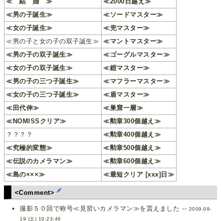
≪ 結 婚 ≫
≪2000日越え≫
≪男の子誕生≫
≪ソードマスター≫
≪女の子誕生≫
≪兜マスター≫
≪男の子と女の子の双子誕生≫
≪マントマスター≫
≪男の子の双子誕生≫
≪ゴーグルマスター≫
≪女の子の双子誕生≫
≪鎧マスター≫
≪男の子の三つ子誕生≫
≪マフラーマスター≫
≪女の子の三つ子誕生≫
≪盾マスター≫
≪田代伸≫
≪巣窟一層≫
≪NOMISSクリア≫
≪勲章300個越え≫
？？？？
≪勲章400個越え≫
≪究極的変態≫
≪勲章500個越え≫
≪伝説のカメラマン≫
≪勲章600個越え≫
≪島の×××≫
≪最短クリア [xxx]日≫
<Comment>
撮影５０回で称号≪見習いカメラマン≫を貰えました --
2009-09-
19 (土) 10:23:46