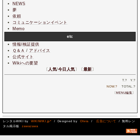
NEWS
夢
依頼
コミュニケーションイベント
Memo
etc
情報/検証提供
Ｑ＆Ａ
/
アドバイス
公式サイト
Wikiへの要望
〔
人気
/
今日人気
〕〔
最新
〕
T.
?
Y.
?
NOW.
?
TOTAL.
?
〔
MENU編集
〕
レンタルWIKI by
WIKIWIKI.jp*
/ Designed by
Olivia
/
広告について
/ 無料レン
タル掲示板
zawazawa