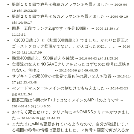
撮影１００回で称号≪熟練カメラマン≫を貰えました --
2009-09-
19 (土) 10:32:35
撮影２００回で称号≪名カメラマン≫を貰えました --
2009-09-19
(土) 10:40:17
囲碁 五段でランク2upです（多分100回） --
2009-12-29 (火)
11:19:31
《1000日越え》と《勲章300個越え》でました。かわりに覇王と
ゴーストクロック登頂がでない。。がんばったのに。。。 --
2010-
04-29 (木) 18:17:09
勲章400個超え、500個超えを確認 --
2010-06-03 (木) 23:55:20
亡霊達の友人とNOSAVEクリアをとったはずなのに称号に反映さ
れない。何ゆえ･･････ --
2012-02-06 (月) 06:48:35
サブキャラの死300で≪世界で最も仲の悪い２人≫取得 --
2013-11-
27 (水) 23:43:48
≪ソードマスター≫メインの剣だけでもらえました --
2014-02-23
(日) 02:51:54
囲碁三段は仲間のMP+1ではなくメインのMP+1のようです --
2014-03-20 (木) 14:40:50
おそらく死亡ゼロで、クリア時に≪NOMISSクリア≫がつきまし
た --
2014-10-10 (金) 19:44:25
まだたまにwikiも更新されているようなので、自分が確認してい
る範囲の称号の情報は更新しました。＜称号＞画面で何が入るか