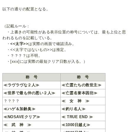
以下の通りの配置となる。
（記載ルール：
・上書きの可能性がある表示位置の称号については、最も上位と思
われるものを記載している。
・
<<太字>>
は実際の画面で確認済み。
・<<太字ではないもの>>は推定。
・？？？？は不明。
・[xxx]には実際の最短クリア日数が入る。）
称 号
称 号
≪ラヴラヴな２人≫
≪亡霊たちの救世主≫
≪世界で最も仲の悪い２人≫
≪亡霊名誉本因坊≫
？？？？
≪ 女 神 ≫
≪ハゲ＆加齢臭≫
≪釣り名人≫
≪NOSAVEクリア≫
≪ TRUE END ≫
≪ 武 神 ≫
≪1000日越え≫