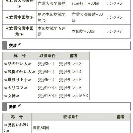
≪亡霊大会優勝
亡霊大会で優勝
代表棋士+30回
ランク+5
≫
島の本因坊戦で
亡霊大会優勝+30
≪亡霊本因坊≫
ランク+6
勝つ
回
≪亡霊名誉本因
本因坊戦で五連
本因坊+50回
ランク+7
坊≫
覇
交渉
称 号
取得条件
備考
≪話の巧い人≫
交渉30回
交渉ランク3
≪説得の巧い人≫
交渉40回
交渉ランク4
≪世渡り上手≫
交渉50回
交渉ランク5
≪カリスマ≫
交渉100回
交渉ランク6
≪女神≫
交渉150回
交渉ランクMAX
撮影
称 号
取得条件
備考
≪見習いｶﾒﾗﾏ
撮影50回
ﾝ≫