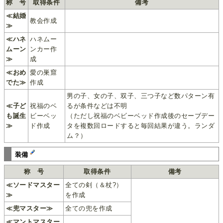
称 号
取得条件
備考
≪結婚
教会作成
≫
≪ハネ
ハネムー
ムーン
ンカー作
≫
成
≪おめ
愛の巣窟
でた≫
作成
男の子、女の子、双子、三つ子など数パターン有
≪子ど
祝福のベ
るが条件などは不明
も誕生
ビーベッ
（ただし祝福のベビーベッド作成後のセーブデー
≫
ド作成
タを複数回ロードすると毎回結果が違う。ランダ
ム？）
装備
称 号
取得条件
備考
≪ソードマスター
全ての剣（＆杖?）
≫
を作成
≪兜マスター≫
全ての兜を作成
≪マントマスター