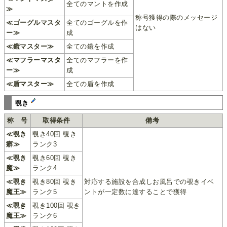
全てのマントを作成
≫
称号獲得の際のメッセージ
≪ゴーグルマスタ
全てのゴーグルを作
はない
ー≫
成
≪鎧マスター≫
全ての鎧を作成
≪マフラーマスタ
全てのマフラーを作
ー≫
成
≪盾マスター≫
全ての盾を作成
覗き
称 号
取得条件
備考
≪覗き
覗き40回 覗き
癖≫
ランク3
≪覗き
覗き60回 覗き
魔≫
ランク4
≪覗き
覗き80回 覗き
対応する施設を合成しお風呂での覗きイベ
魔王≫
ランク5
ントが一定数に達することで獲得
≪覗き
覗き100回 覗き
魔王≫
ランク6