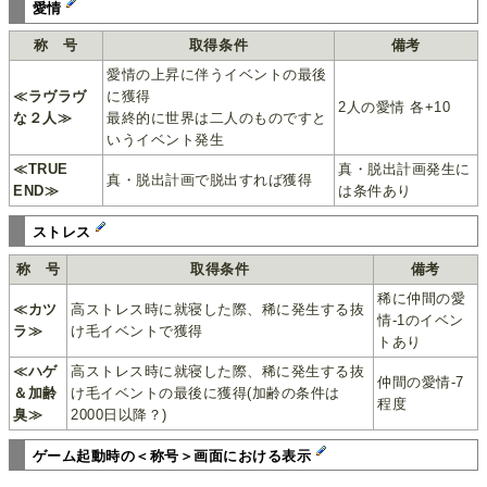
愛情
称 号
取得条件
備考
愛情の上昇に伴うイベントの最後
≪ラヴラヴ
に獲得
2人の愛情 各+10
な２人≫
最終的に世界は二人のものですと
いうイベント発生
≪TRUE
真・脱出計画発生に
真・脱出計画で脱出すれば獲得
END≫
は条件あり
ストレス
称 号
取得条件
備考
稀に仲間の愛
≪カツ
高ストレス時に就寝した際、稀に発生する抜
情-1のイベン
ラ≫
け毛イベントで獲得
トあり
≪ハゲ
高ストレス時に就寝した際、稀に発生する抜
仲間の愛情-7
＆加齢
け毛イベントの最後に獲得(加齢の条件は
程度
臭≫
2000日以降？)
ゲーム起動時の＜称号＞画面における表示