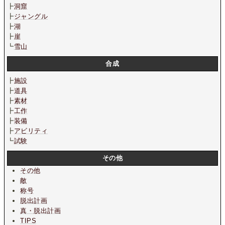
┣
洞窟
┣
ジャングル
┣
湖
┣
崖
┗
雪山
合成
┣
施設
┣
道具
┣
素材
┣
工作
┣
装備
┣
アビリティ
┗
試験
その他
その他
敵
称号
脱出計画
真・脱出計画
TIPS