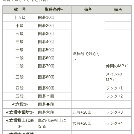
称 号
取得条件~
備考
備考
十五級
囲碁10回
十級
囲碁20回
五級
囲碁30回
三級
囲碁40回
一級
囲碁50回
※称号で残らな
一段
囲碁60回
い
二段
囲碁70回
仲間のMP+1
メインの
三段
囲碁80回
MP+1
四段
囲碁90回
ランク+1
五段
囲碁？回
ランク+2
≪六段≫
囲碁◆段
≪亡霊本因坊≫
囲碁六段
五段+20回
ランク+3
≪亡霊棋士代表
島の代表棋士に
六段+20回
ランク+4
≫
なる