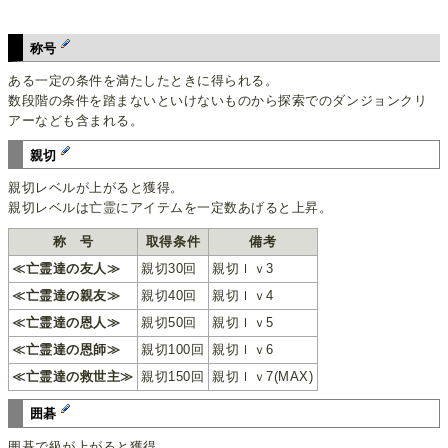
称号
ある一定の条件を満たしたときに得られる。
数段階の条件を踏まないといけないものから探索でのダンジョンクリ
アーなども含まれる。
親切
親切レベルが上がると獲得。
親切レベルは亡霊にアイテムを一定数あげると上昇。
称 号
取得条件
備考
≪亡霊達の友人≫
親切30回
親切ｌｖ3
≪亡霊達の親友≫
親切40回
親切ｌｖ4
≪亡霊達の恩人≫
親切50回
親切ｌｖ5
≪亡霊達の恩師≫
親切100回
親切ｌｖ6
≪亡霊達の救世主≫
親切150回
親切ｌｖ7(MAX)
囲碁
囲碁で級が上がると獲得。