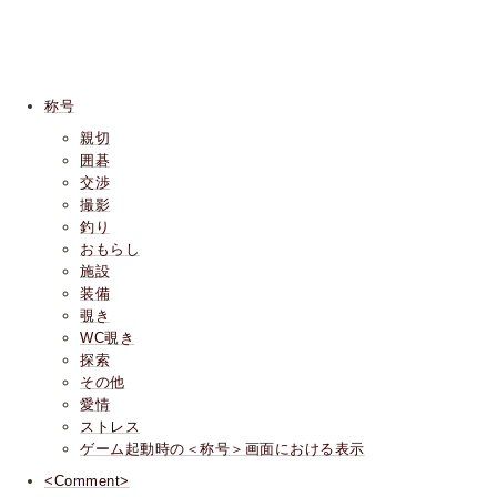
称号
親切
囲碁
交渉
撮影
釣り
おもらし
施設
装備
覗き
WC覗き
探索
その他
愛情
ストレス
ゲーム起動時の＜称号＞画面における表示
<Comment>