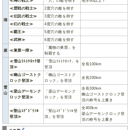
≪噂の戦士≫
「穴」の敵を倒す
地学50以上？
≪歴戦の戦士≫
2度穴の敵を倒す
≪伝説の戦士≫
3度穴の敵を倒す
湖
≪幻の戦士≫
4度穴の敵を倒す
≪覇王≫
5度穴の敵を倒す
≪武神≫
6度穴の敵を倒す
「魔物の巣窟」を
崖
≪巣窟一掃≫
制覇する
≪雪山ﾗｽﾄｸﾛｯｸ登
「雪山ﾗｽﾄｸﾛｯｸ」を
全長100km
頂≫
登頂
≪幽山ゴーストク
「幽山ゴーストク
全長200km
ロック登頂≫
ロック」を登頂
雪
全長300km
≪梁山デーモンク
「梁山デーモンク
山
幽山ゴーストクロック登
ロック登頂≫
ロック」を登頂
頂の称号を上書き
全400km
≪聖山ﾕｸﾞﾄﾞﾗｼﾙ
「聖山ﾕｸﾞﾄﾞﾗｼﾙ登
梁山デーモンクロック登
登頂≫
頂」を登頂
頂の称号を上書き