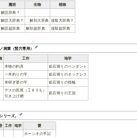
魔術
生物
植物
解読辞典？
解読大辞典？
解剖大辞典
採取大辞典？
解読超辞典
解剖超辞典
採取超辞典
／洞窟（竪穴専用）
物
工作
地学
本物の釣具
鉱石堀りのペンダント
一本釣りの竿
鉱石堀りのネックレス
米研ぎ婆の竿
鉱石堀りの指輪
デスの尻尾（工８０も）
鉱石堀りの王冠
引き上げ網
 シリーズ。
理
工作
地学
愛
ホーシオの手記