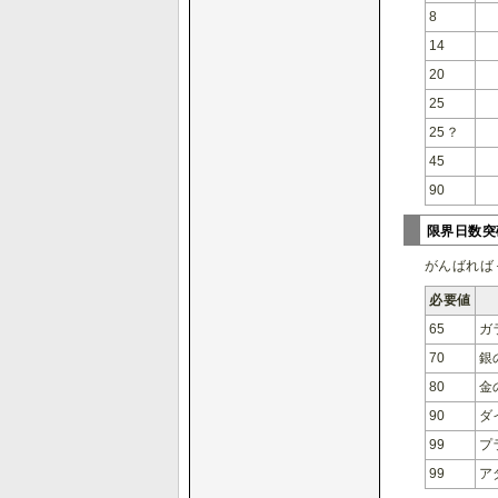
8
14
20
25
25？
45
90
限界日数
がんばれば
必要値
65
ガ
70
銀
80
金
90
ダ
99
プ
99
ア