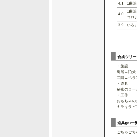
4.1
1曲
1曲
4.0
コロ
3.9
いろ
合成ツリ
・施設
鳥居→狛犬
二階→ベラ
・道具
秘密のロー
・工作
おもちゃの
キラキラピ
道具get
ごちゃごち