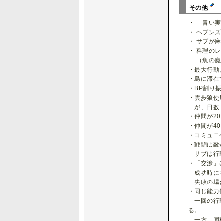
その他
・ 「青い
・ ヘブン
・ サブが
・ 料理の
（魚の魔法
・最大行動
・島に滞在で
・BP割り
・雲歩狼使
が、日数+
・仲間が2
・仲間が4
・コミュニ
・戦闘は敵
サブは行
・「交渉」
成功時にも
失敗の場
・同じ能力
一回の行動
る。
一方、同種