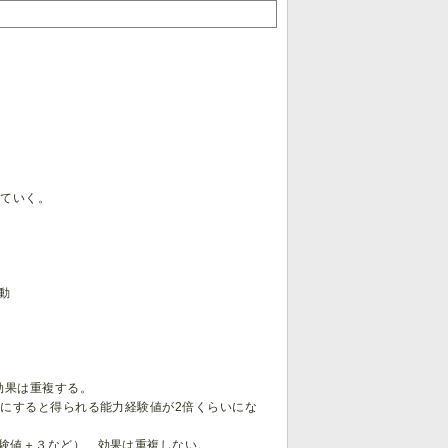
れていく。
動
効果は重複する。
にすると得られる能力経験値が2倍くらいにな
験値＋３など）、効果は重複しない。