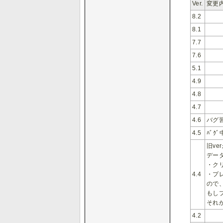
Ver.
変更
8.2
8.1
7.7
7.6
5.1
4.9
4.8
4.7
4.6
バグ
4.5
ﾊﾞｸ
旧v
デー
・ク
4.4
・プ
ので
もし
それ
4.2