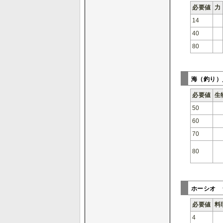
必要値
力
14
40
80
海（釣り）
必要値
生
50
60
70
80
ホーシオ
必要値
料
4