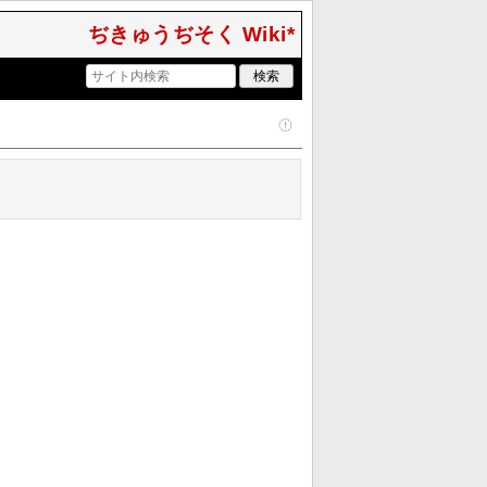
ぢきゅうぢそく Wiki*