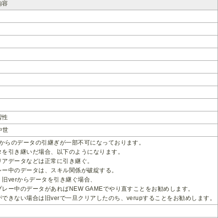
内容
習性
ﾞ中世
erからのデータの引継ぎが一部不可になっております。
タを引き継いだ場合、以下のようになります。
リアデータなどは正常に引き継ぐ。
レー中のデータは、スキル関係が破綻する。
、旧verからデータを引き継ぐ場合、
プレー中のデータがあればNEW GAMEでやり直すことをお勧めします。
ができない場合は旧verで一旦クリアしたのち、verupすることをお勧めします。