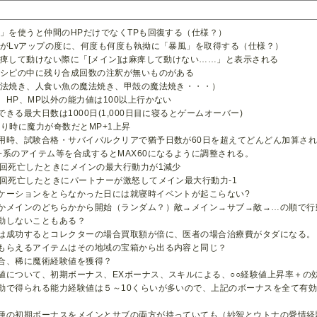
実」を使うと仲間のHPだけでなくTPも回復する（仕様？）
ズがLvアップの度に、何度も何度も執拗に「暴風」を取得する（仕様？）
麻痺して動けない際に「[メイン]は麻痺して動けない……」と表示される
レシピの中に残り合成回数の注釈が無いものがある
焼き、人食い魚の魔法焼き、甲殻の魔法焼き・・・）
、HP、MP以外の能力値は100以上行かない
きる最大日数は1000日(1,000日目に寝るとゲームオーバー)
振り時に魔力が奇数だとMP+1上昇
用時、試験合格・サバイバルクリアで猶予日数が60日を超えてどんどん加算さ
系のアイテム等を合成するとMAX60になるように調整される。
0回死亡したときにメインの最大行動力が1減少
0回死亡したときにパートナーが激怒してメイン最大行動力-1
ケーションをとらなかった日には就寝時イベントが起こらない?
かメインのどちらかから開始（ランダム？）敵→メイン→サブ→敵→…の順で行
動しないこともある？
は成功するとコレクターの場合買取額が倍に、医者の場合治療費がタダになる。
らえるアイテムはその地域の宝箱から出る内容と同じ？
合、稀に魔術経験値を獲得？
値について、初期ボーナス、EXボーナス、スキルによる、○○経験値上昇率＋の
で得られる能力経験値は５～10くらいが多いので、上記のボーナスを全て有効
の初期ボーナスをメインとサブの両方が持っていても（紗智とウトナの愛情経