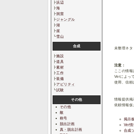
┣
浜辺
┣
海
┣
洞窟
┣
ジャングル
┣
湖
┣
崖
┗
雪山
合成
未整理ネタ
┣
施設
┣
道具
注意：
┣
素材
ここの情報
┣
工作
Verによ
┣
装備
使用、信頼
┣
アビリティ
┗
試験
情報提供掲
その他
依頼情報仮
その他
敵
称号
掲示
脱出計画
Ver
真・脱出計画
合成