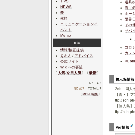
TIPS
道具
NEWS
海（
夢
ホー
依頼
限界
コミュニケーションイ
その
ベント
サバ
Memo
etc
コロ
情報/検証提供
カレ
Ｑ＆Ａ
/
アドバイス
<Com
公式サイト
Wikiへの要望
〔
人気
/
今日人気
〕〔
最新
〕
掲示板情
T.
?
Y.
?
2ch 同人
NOW.
?
TOTAL.
?
【真・】ア
〔
MENU編集
〕
ttp://schi
【無人島】
ttp://schi
Ver情報