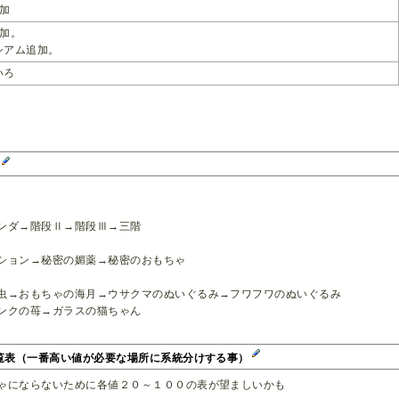
追加
追加。
シアム追加。
いろ
ー
ンダ→階段Ⅱ→階段Ⅲ→三階
ション→秘密の媚薬→秘密のおもちゃ
虫→おもちゃの海月→ウサクマのぬいぐるみ→フワフワのぬいぐるみ
ンクの苺→ガラスの猫ちゃん
一覧表（一番高い値が必要な場所に系統分けする事）
ゃにならないために各値２０～１００の表が望ましいかも