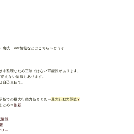
・裏技・Ver情報などはこちらへどうぞ
は未整理なため正確ではない可能性があります。
って使えない情報もあります。
は自己責任で。
示板での最大行動力仮まとめ⇒
最大行動力調査
?
まとめ⇒
依頼
板情報
情報
ツリー