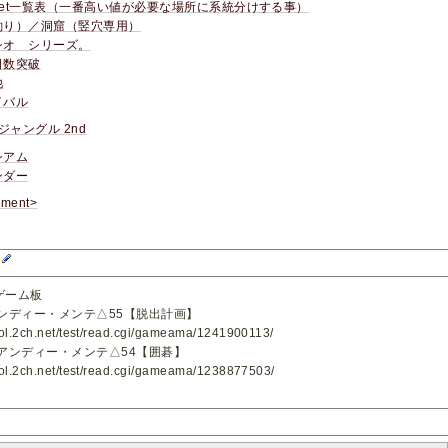
get一覧表（一番高い値が必要な場所に系統分けする事）
釣り）／洞窟（竪穴専用）
シオ シリーズ。
日数突破
他
イバル
ジャングル 2nd
シアム
ンダー
ment>
報
ゲーム板
ンディー・メンテ△55【脱出計画】
phol.2ch.net/test/read.cgi/gameama/1241900113/
アンディー・メンテ△54【囲碁】
phol.2ch.net/test/read.cgi/gameama/1238877503/