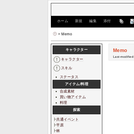
[
ホーム
|
新規
|
編集
|
添付
]
> Memo
キャラクター
Memo
Last-modified
キャラクター
スキル
ステータス
アイテム/料理
合成素材
買い物アイテム
料理
探索
┣
共通イベント
┣
平原
┣
林