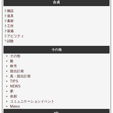
合成
┣
施設
┣
道具
┣
素材
┣
工作
┣
装備
┣
アビリティ
┗
試験
その他
その他
敵
称号
脱出計画
真・脱出計画
TIPS
NEWS
夢
依頼
コミュニケーションイベント
Memo
etc