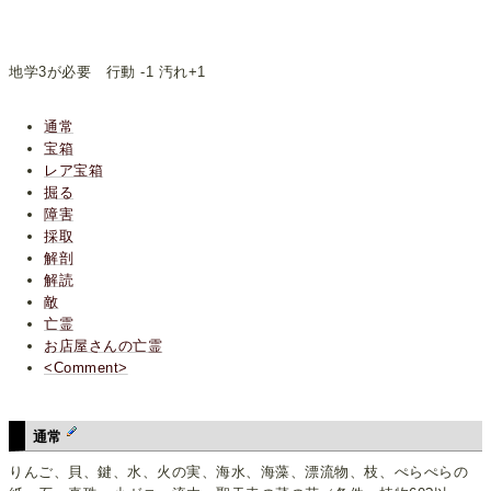
地学3が必要 行動 -1 汚れ+1
通常
宝箱
レア宝箱
掘る
障害
採取
解剖
解読
敵
亡霊
お店屋さんの亡霊
<Comment>
通常
りんご、貝、鍵、水、火の実、海水、海藻、漂流物、枝、ぺらぺらの