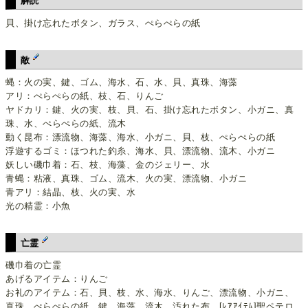
解読
貝、掛け忘れたボタン、ガラス、ぺらぺらの紙
敵
蝿：火の実、鍵、ゴム、海水、石、水、貝、真珠、海藻
アリ：ぺらぺらの紙、枝、石、りんご
ヤドカリ：鍵、火の実、枝、貝、石、掛け忘れたボタン、小ガニ、真
珠、水、ぺらぺらの紙、流木
動く昆布：漂流物、海藻、海水、小ガニ、貝、枝、ぺらぺらの紙
浮遊するゴミ：ほつれた釣糸、海水、貝、漂流物、流木、小ガニ
妖しい磯巾着：石、枝、海藻、金のジェリー、水
青蝿：粘液、真珠、ゴム、流木、火の実、漂流物、小ガニ
青アリ：結晶、枝、火の実、水
光の精霊：小魚
亡霊
磯巾着の亡霊
あげるアイテム：りんご
お礼のアイテム：石、貝、枝、水、海水、りんご、漂流物、小ガニ、
真珠、ぺらぺらの紙、鍵、海藻、流木、汚れた布、[ﾚｱｱｲﾃﾑ]聖ペテロ