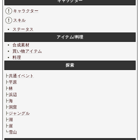
キャラクター
キャラクター
スキル
ステータス
アイテム/料理
合成素材
買い物アイテム
料理
探索
┣
共通イベント
┣
平原
┣
林
┣
浜辺
┣
海
┣
洞窟
┣
ジャングル
┣
湖
┣
崖
┗
雪山