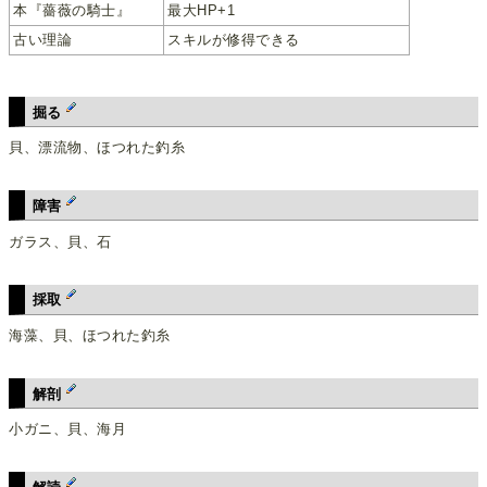
本『薔薇の騎士』
最大HP+1
古い理論
スキルが修得できる
掘る
貝、漂流物、ほつれた釣糸
障害
ガラス、貝、石
採取
海藻、貝、ほつれた釣糸
解剖
小ガニ、貝、海月