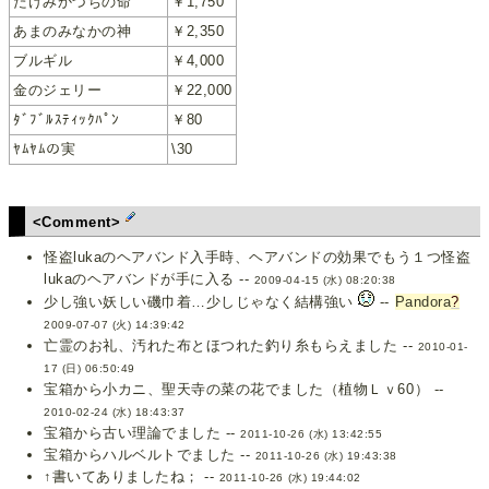
たけみかづちの命
￥1,750
あまのみなかの神
￥2,350
ブルギル
￥4,000
金のジェリー
￥22,000
ﾀﾞﾌﾞﾙｽﾃｨｯｸﾊﾟﾝ
￥80
ﾔﾑﾔﾑの実
\30
<Comment>
怪盗lukaのヘアバンド入手時、ヘアバンドの効果でもう１つ怪盗
lukaのヘアバンドが手に入る --
2009-04-15 (水) 08:20:38
少し強い妖しい磯巾着…少しじゃなく結構強い
--
Pandora
?
2009-07-07 (火) 14:39:42
亡霊のお礼、汚れた布とほつれた釣り糸もらえました --
2010-01-
17 (日) 06:50:49
宝箱から小カニ、聖天寺の菜の花でました（植物Ｌｖ60） --
2010-02-24 (水) 18:43:37
宝箱から古い理論でました --
2011-10-26 (水) 13:42:55
宝箱からハルベルトでました --
2011-10-26 (水) 19:43:38
↑書いてありましたね； --
2011-10-26 (水) 19:44:02