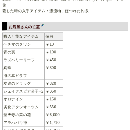
像
殺した時の入手アイテム：漂流物、ほつれた釣糸
お店屋さんの亡霊
購入可能なアイテム
値段
ヘチマのタワシ
￥10
青の実
￥100
ラズベリーリーフ
￥450
真珠
￥300
海の幸ピラフ
友達のドラッグ
￥320
シェイクスピア分子+2
￥350
オロナイン
￥150
劣化アクシオニウム
￥666
聖天寺の菜の花
￥6,000
アラハバキ神
￥1,710