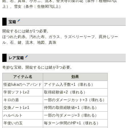
紙、石、真珠、小ガニ、流木、聖天寺の菜の花（条件：植物60?以
上）、雪女（条件：生物90?以上）
宝箱
開錠するには鍵が1つ必要。
ほつれた釣糸、汚れた布、ガラス、ラズベリーリーフ、罠外しツー
ル、石、鍵、流木、地図、真珠
レア宝箱
奇妙な宝箱。開錠するには鍵が3つ必要。
アイテム名
効果
怪盗lukaのヘアバンド
アイテム入手数+1（壊れる）
学習ソフトLv2
取得経験値+2（壊れる）
キロの盾
一部のダメージカット+3（壊れる）
交換ノートLv1
仲間の取得経験値+1（壊れる）
ハルベルト
一部の与ダメージ+3（壊れる）
羊使いの玉
毎ターン仲間のHP+1（壊れる）