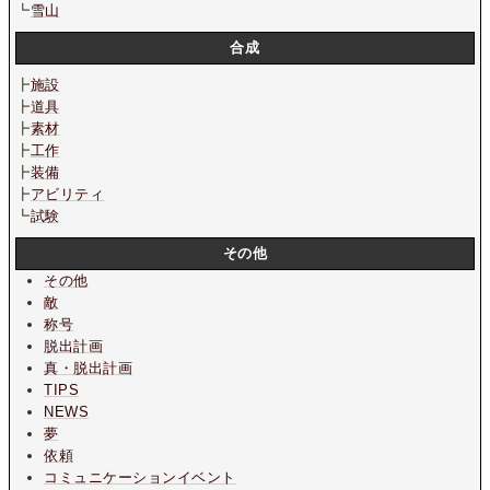
┗
雪山
合成
┣
施設
┣
道具
┣
素材
┣
工作
┣
装備
┣
アビリティ
┗
試験
その他
その他
敵
称号
脱出計画
真・脱出計画
TIPS
NEWS
夢
依頼
コミュニケーションイベント