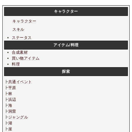
キャラクター
キャラクター
スキル
ステータス
アイテム/料理
合成素材
買い物アイテム
料理
探索
┣
共通イベント
┣
平原
┣
林
┣
浜辺
┣
海
┣
洞窟
┣
ジャングル
┣
湖
┣
崖