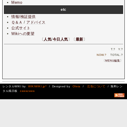
Memo
etc
情報/検証提供
Ｑ＆Ａ
/
アドバイス
公式サイト
Wikiへの要望
〔
人気
/
今日人気
〕〔
最新
〕
T.
?
Y.
?
NOW.
?
TOTAL.
?
〔
MENU編集
〕
レンタルWIKI by
WIKIWIKI.jp*
/ Designed by
Olivia
/
広告について
/ 無料レン
タル掲示板
zawazawa