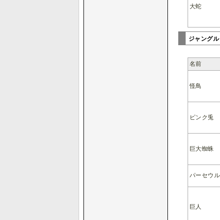
大蛇
ジャング
名前
怪鳥
ピンク兎
巨大蜘蛛
パーセウ
巨人