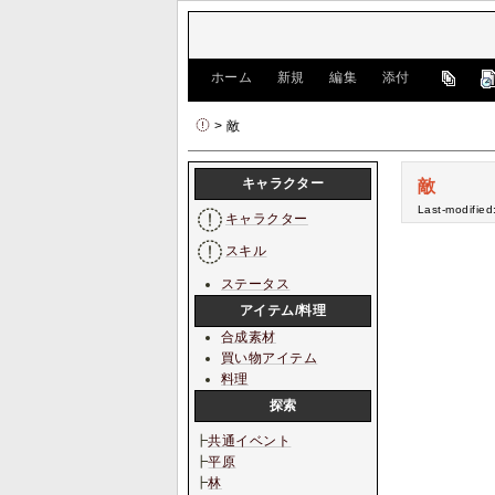
[
ホーム
|
新規
|
編集
|
添付
]
> 敵
キャラクター
敵
Last-modified
キャラクター
スキル
ステータス
アイテム/料理
合成素材
買い物アイテム
料理
探索
┣
共通イベント
┣
平原
┣
林