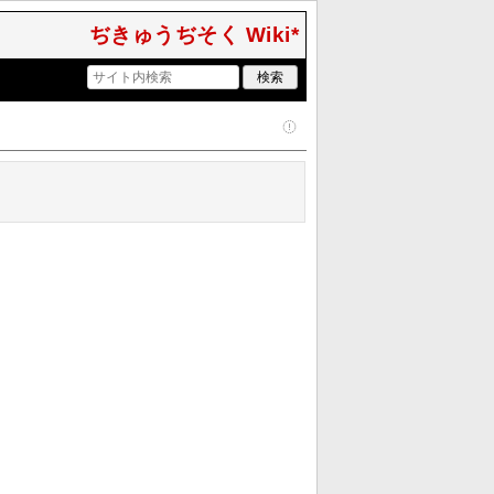
ぢきゅうぢそく Wiki*