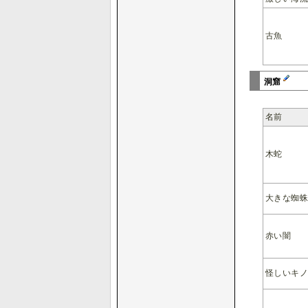
古魚
洞窟
名前
木蛇
大きな蜘
赤い闇
怪しいキ