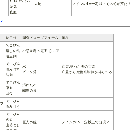
ﾎﾟｲｽﾞﾝﾊﾞﾀﾌﾗｲ
大蛇
メインのLV一定以上で木蛇が変化
錬気
吸血
ル
使用技
固有ドロップアイテム
備考
でこぴん
癒しの風
小惑星鳥の尾羽,赤い羽
暗黒剣
でこぴん
水
亡霊:弱った兎の亡霊
噛み付き
ピンク兎
亡霊から魔術経験値が得られる
防御
でこぴん
汚れた布
吸血
蜘蛛の巣
回復
でこぴん
ルフ
噛み付き
でこぴん
火炎
巨人の腕
メインのLV一定以上で出現？
山落とし