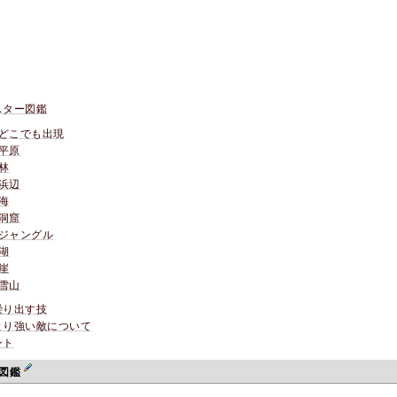
スター図鑑
どこでも出現
平原
林
浜辺
海
洞窟
ジャングル
湖
崖
雪山
繰り出す技
より強い敵について
ント
ー図鑑