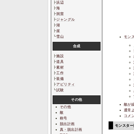
┣
浜辺
┣
海
┣
洞窟
┣
ジャングル
┣
湖
┣
崖
┗
雪山
モン
合成
┣
施設
┣
道具
┣
素材
┣
工作
┣
装備
┣
アビリティ
┗
試験
その他
敵が
その他
通常
敵
コメ
称号
脱出計画
モンスタ
真・脱出計画