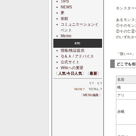
TIPS
NEWS
モンスター
夢
依頼
あるモンス
コミュニケーションイ
①そのモン
ベント
②その亡霊
Memo
のいずれか
etc
情報/検証提供
「強い○○
Ｑ＆Ａ
/
アドバイス
公式サイト
どこでも
Wikiへの要望
〔
人気
/
今日人気
〕〔
最新
〕
名前
T.
?
Y.
?
蝿
NOW.
?
TOTAL.
?
アリ
〔
MENU編集
〕
赤蝿