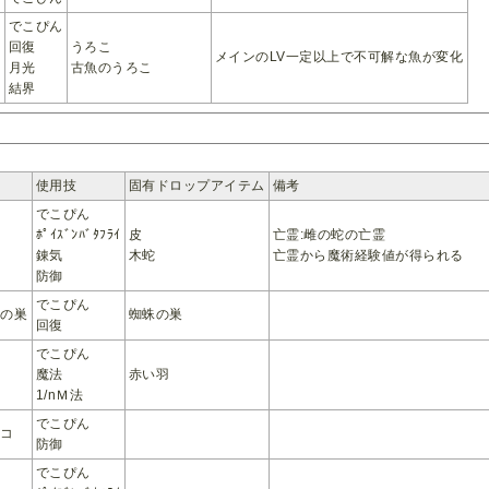
でこぴん
回復
うろこ
メインのLV一定以上で不可解な魚が変化
月光
古魚のうろこ
結界
使用技
固有ドロップアイテム
備考
でこぴん
ﾎﾟｲｽﾞﾝﾊﾞﾀﾌﾗｲ
皮
亡霊:雌の蛇の亡霊
錬気
木蛇
亡霊から魔術経験値が得られる
防御
でこぴん
蛛の巣
蜘蛛の巣
回復
でこぴん
魔法
赤い羽
1/nＭ法
でこぴん
ノコ
防御
でこぴん