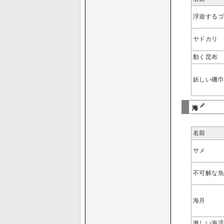
浮遊する
ヤドカリ
動く昆布
妖しい磯
海
名前
サメ
不可解な
海月
激しい海