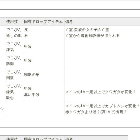
使用技
固有ドロップアイテム
備考
でこぴん
皮
亡霊:蛮族の女の子の亡霊
癒しの風
石
亡霊から魔術経験値が得られる
でこぴん
甲殻
錬気
でこぴん
シ
甲殻
防御
でこぴん
蜘蛛の巣
回復
でこぴん
甲殻
タ
錬気
メインのLV一定以上でクワガタが変化？
赤い甲殻
吸心
メインのLV一定以上でカブトムシが変化
ムシ
赤クワガタより遅く(高LVで)出現？
使用技
固有ドロップアイテム
備考