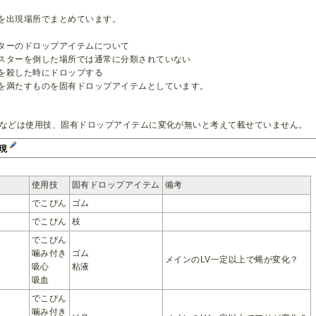
を出現場所でまとめています。
ターのドロップアイテムについて
スターを倒した場所では通常に分類されていない
を殺した時にドロップする
を満たすものを固有ドロップアイテムとしています。
」などは使用技、固有ドロップアイテムに変化が無いと考えて載せていません。
出現
使用技
固有ドロップアイテム
備考
でこぴん
ゴム
でこぴん
枝
でこぴん
噛み付き
ゴム
メインのLV一定以上で蝿が変化？
吸心
粘液
吸血
でこぴん
噛み付き