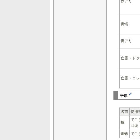
赤アリ
青蝿
青アリ
亡霊・ド
亡霊・コ
平原
名前
使用
でこ
蛾
回復
蜘蛛
でこ