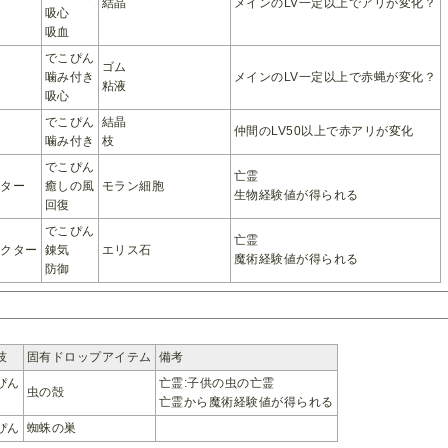
結晶
メインのLV一定以上でアリが変化？
吸心
吸血
でこぴん
ゴム
噛み付き
メインのLV一定以上で赤蝿が変化？
粘液
吸心
でこぴん
結晶
仲間のLV50以上で赤アリが変化
噛み付き
枝
でこぴん
亡霊
クター
癒しの風
モラン細胞
生物経験値が得られる
回復
でこぴん
亡霊
レクター
錬気
エリス石
魔術経験値が得られる
防御
技
固有ドロップアイテム
備考
ぴん
亡霊:子供の虫の亡霊
虫の殻
亡霊から魔術経験値が得られる
ぴん
蜘蛛の巣