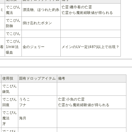
でこぴん
亡霊:磯巾着の亡霊
ゴミ
漂流物、ほつれた釣糸
魔法
亡霊から魔術経験値が得られる
でこぴん
掛け忘れたボタン
防御
でこぴん
でこぴん
巾着
1/nＭ法
金のジェリー
メインのLV一定(48?)以上で出現？
吸血
使用技
固有ドロップアイテム
備考
でこぴん
錬気
でこぴん
うろこ
亡霊:小魚の亡霊
魚
回復
フナ
亡霊から魔術経験値が得られる
でこぴん
魔法
海月
牙
流
でこぴん