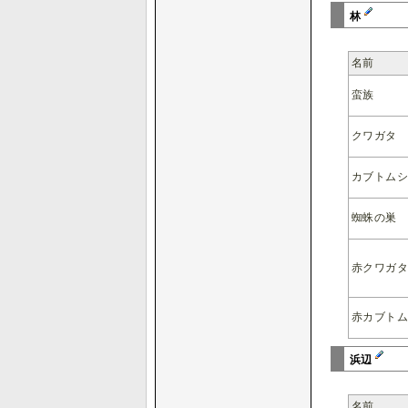
林
名前
蛮族
クワガタ
カブトム
蜘蛛の巣
赤クワガ
赤カブト
浜辺
名前