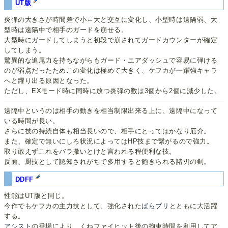
UT版
炎弾の大きさが時間差で小⇔大と交互に変化し、小型時は遠隔弱、大
型時は遠隔中で相手のガードを崩せる。
大型時にガードしてしまうと初段で崩されてガードカウンターが確定
してしまう。
驚異的な追尾力を持ちながらもガード・エアダッシュで容易に弾ける
のが弱点だったためこの変化は極めて大きく、ケフカが一躍強キャラ
へと躍り出る原因となった。
ただし、EXモード時に同時に放つ炎弾の数は3個から2個に減少した。
遠隔中というのは相手の動きを相当制限出来る上に、遠隔中になって
いる時間が長い。
さらに技の持続自体も相当長いので、相手にとってはかなり厄介。
また、確定で無いにしろ状況によってはHP技まで繋がるので強力。
取り敢えずこれをバラ撒いとけと言われる程便利な技。
反面、厨技として認知されがちで多用すると飽きられる諸刃の剣。
DDFF
性能はUT版と同じ。
今作でもケフカの主力技として、強化された
ばらブリ
とともに大活躍
する。
アシスト
の登場により、くねファイヒット後の拘束時間を利用してア