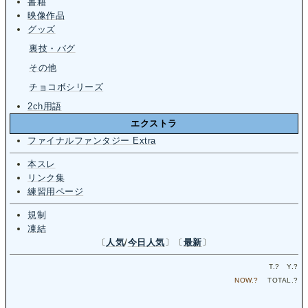
書籍
映像作品
グッズ
裏技・バグ
その他
チョコボシリーズ
2ch用語
エクストラ
ファイナルファンタジー Extra
本スレ
リンク集
練習用ページ
規制
凍結
〔
人気
/
今日人気
〕〔
最新
〕
T.
?
Y.
?
NOW.
?
TOTAL.
?