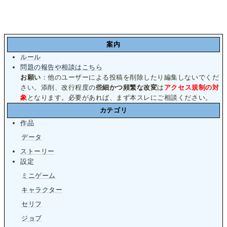
案内
ルール
問題の報告や相談はこちら
お願い
：他のユーザーによる投稿を削除したり編集しないでくだ
さい。添削、改行程度の
些細かつ頻繁な改変
は
アクセス規制の対
象
となります。必要があれば、まず本スレにご相談ください。
カテゴリ
作品
データ
ストーリー
設定
ミニゲーム
キャラクター
セリフ
ジョブ