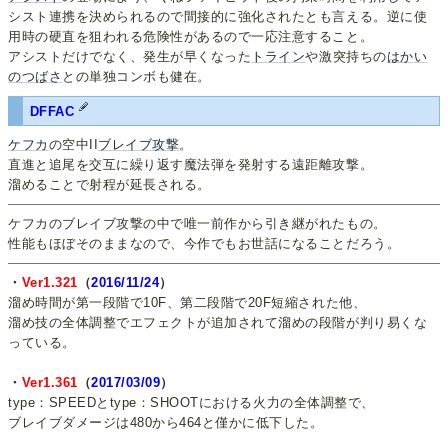
シスト連携を決められるので間接的に強化されたとも言える。逆に使
用時の硬直を狙われる危険性があるので一応注意すること。
アシストだけでなく、発生が早くなった
トライン
や激突持ちの
はかい
のつばさ
との単独コンボも健在。
DFFAC
ケフカ
の空中II
ブレイブ攻撃
。
直進と追尾を交互に繰り返す魔法弾を発射する遠距離攻撃。
溜めることで射程が延長される。
ケフカのブレイブ攻撃の中で唯一前作から引き継がれたもの。
性能もほぼそのままなので、今作でもお世話になることだろう。
・
Ver1.321
（
2016/11/24
）
溜め時間が第一段階で10F、第二段階で20F短縮された他、
溜め技の全体調整でエフェクトが追加されて溜めの段階が判り易くな
っている。
・
Ver1.361
（
2017/03/09
）
type：SPEEDとtype：SHOOTにおける火力の全体調整で、
ブレイブダメージは480から464と僅かに低下した。