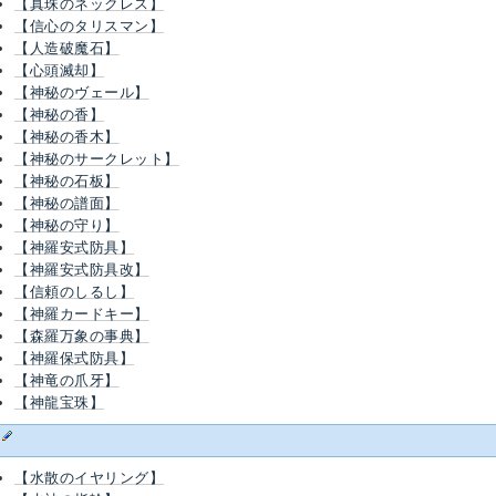
【真珠のネックレス】
【信心のタリスマン】
【人造破魔石】
【心頭滅却】
【神秘のヴェール】
【神秘の香】
【神秘の香木】
【神秘のサークレット】
【神秘の石板】
【神秘の譜面】
【神秘の守り】
【神羅安式防具】
【神羅安式防具改】
【信頼のしるし】
【神羅カードキー】
【森羅万象の事典】
【神羅保式防具】
【神竜の爪牙】
【神龍宝珠】
す
【水散のイヤリング】