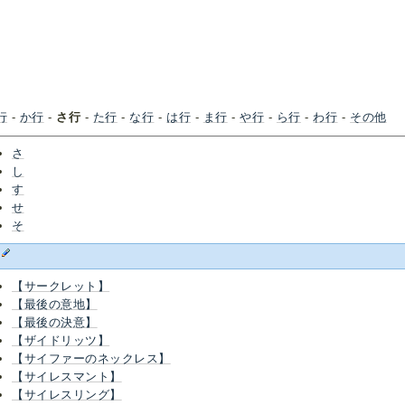
行
-
か行
-
さ行
-
た行
-
な行
-
は行
-
ま行
-
や行
-
ら行
-
わ行
-
その他
さ
し
す
せ
そ
さ
【サークレット】
【最後の意地】
【最後の決意】
【ザイドリッツ】
【サイファーのネックレス】
【サイレスマント】
【サイレスリング】