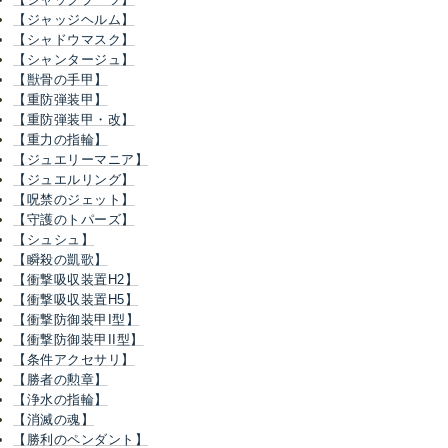
【ジャッジヘルム】
【シャドウマスク】
【シャンタージュ】
【獣骨の手甲】
【重防弾装甲】
【重防弾装甲・改】
【重力の指輪】
【ジュエリーマニア】
【ジュエルリング】
【呪禁のジェット】
【守護のトパーズ】
【シュシュ】
【瞬殺の凱歌】
【衝撃吸収装置H2】
【衝撃吸収装置H5】
【衝撃防御装甲I型】
【衝撃防御装甲II型】
【条件アクセサリ】
【勝者の勲章】
【浄水の指輪】
【消滅の魂】
【勝利のペンダント】