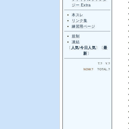
ジー Extra
本スレ
リンク集
練習用ページ
規制
凍結
〔
人気
/
今日人気
〕〔
最
新
〕
T.
?
Y.
?
NOW.
?
TOTAL.
?