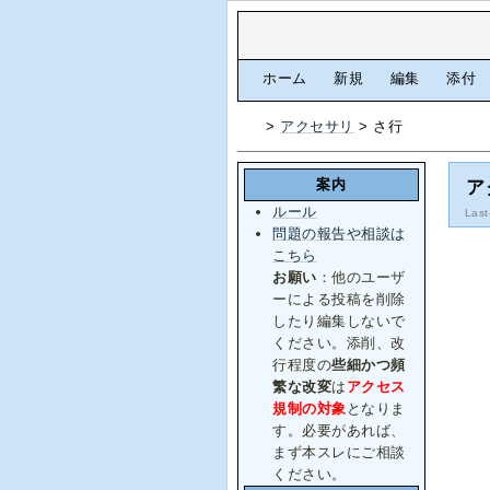
[
ホーム
|
新規
|
編集
|
添付
>
アクセサリ
> さ行
案内
ア
ルール
Last
問題の報告や相談は
こちら
お願い
：他のユーザ
ーによる投稿を削除
したり編集しないで
ください。添削、改
行程度の
些細かつ頻
繁な改変
は
アクセス
規制の対象
となりま
す。必要があれば、
まず本スレにご相談
ください。