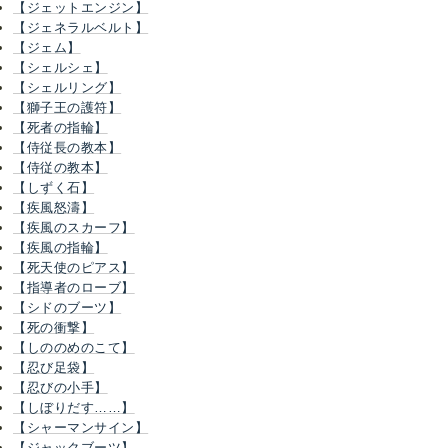
【ジェットエンジン】
【ジェネラルベルト】
【ジェム】
【シェルシェ】
【シェルリング】
【獅子王の護符】
【死者の指輪】
【侍従長の教本】
【侍従の教本】
【しずく石】
【疾風怒濤】
【疾風のスカーフ】
【疾風の指輪】
【死天使のピアス】
【指導者のローブ】
【シドのブーツ】
【死の衝撃】
【しののめのこて】
【忍び足袋】
【忍びの小手】
【しぼりだす……】
【シャーマンサイン】
【ジャックブーツ】