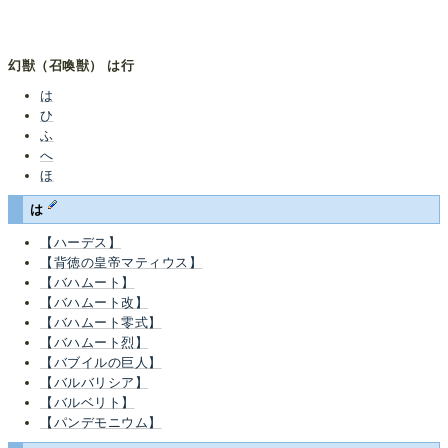
幻獣（召喚獣） は行
は
ひ
ふ
へ
ほ
は
【ハーデス】
【背徳の皇帝マティウス】
【バハムート】
【バハムート改】
【バハムート零式】
【バハムート烈】
【バブイルの巨人】
【バルバリシア】
【バルベリト】
【パンデモニウム】