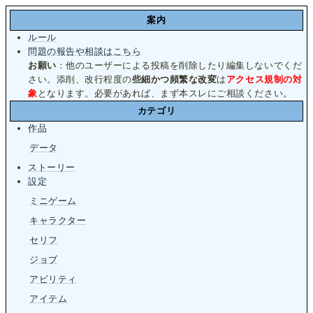
案内
ルール
問題の報告や相談はこちら
お願い
：他のユーザーによる投稿を削除したり編集しないでくだ
さい。添削、改行程度の
些細かつ頻繁な改変
は
アクセス規制の対
象
となります。必要があれば、まず本スレにご相談ください。
カテゴリ
作品
データ
ストーリー
設定
ミニゲーム
キャラクター
セリフ
ジョブ
アビリティ
アイテム