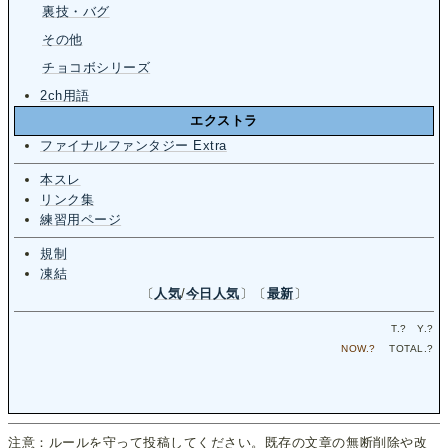
裏技・バグ
その他
チョコボシリーズ
2ch用語
エクストラ
ファイナルファンタジー Extra
本スレ
リンク集
練習用ページ
規制
凍結
〔
人気
/
今日人気
〕〔
最新
〕
T.
?
Y.
?
NOW.
?
TOTAL.
?
注意：ルールを守って投稿してください。既存の文章の無断削除や改