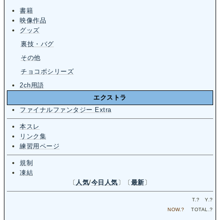
書籍
映像作品
グッズ
裏技・バグ
その他
チョコボシリーズ
2ch用語
エクストラ
ファイナルファンタジー Extra
本スレ
リンク集
練習用ページ
規制
凍結
〔
人気
/
今日人気
〕〔
最新
〕
T.
?
Y.
?
NOW.
?
TOTAL.
?