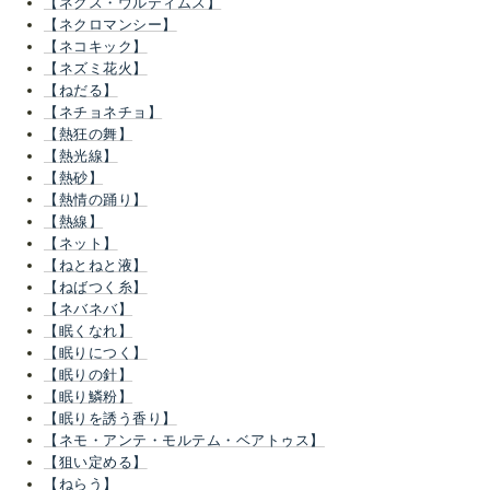
【ネクス・ウルティムス】
【ネクロマンシー】
【ネコキック】
【ネズミ花火】
【ねだる】
【ネチョネチョ】
【熱狂の舞】
【熱光線】
【熱砂】
【熱情の踊り】
【熱線】
【ネット】
【ねとねと液】
【ねばつく糸】
【ネバネバ】
【眠くなれ】
【眠りにつく】
【眠りの針】
【眠り鱗粉】
【眠りを誘う香り】
【ネモ・アンテ・モルテム・ベアトゥス】
【狙い定める】
【ねらう】