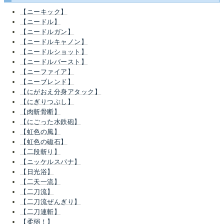
【ニーキック】
【ニードル】
【ニードルガン】
【ニードルキャノン】
【ニードルショット】
【ニードルバースト】
【ニーファイア】
【ニーブレンド】
【にがおえ分身アタック】
【にぎりつぶし】
【肉斬骨断】
【にごった水鉄砲】
【虹色の風】
【虹色の磁石】
【二段斬り】
【ニッケルスパナ】
【日光浴】
【二天一流】
【二刀流】
【二刀流ぜんぎり】
【二刀連斬】
【柔弱！】